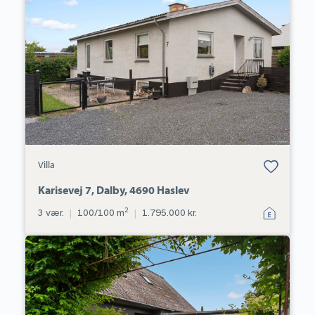
7,
Dalby,
4690
Haslev
Bolig er gemt
Villa
under dine
favoritter.
Karisevej 7, Dalby, 4690 Haslev
2
3 vær.
|
100/100 m
|
1.795.000 kr.
Villa:
Naurbjerg
2,
4660
Store
Heddinge