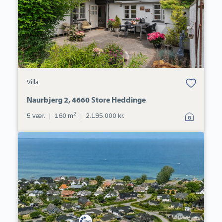
Bolig er gemt
Villa
under dine
favoritter.
Naurbjerg 2, 4660 Store Heddinge
2
5 vær.
|
160 m
|
2.195.000 kr.
Villa:
Cypresvej
8,
Strøby
Egede,
4600
Køge