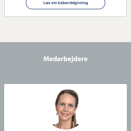
for en gratis og uforpligtende salgsvurdering. Du kan samtidig
Læs om køberrådgivning
høre mere om alt det, vi kan tilbyde dig i forbindelse med din
bolighandel.
Vi kan også hjælpe dig, der ønsker at købe
Medarbejdere
Vi kan kontaktes alle ugens dage, og vi sætter os ind i dine
behov via en grundig afdækning af dine behov og ønsker til
din næste drømmebolig.
Til købere tilbyder vi bl.a.:
Oprettelse i vores store køberkartotek
Gratis boligsøgeannonce i avisen og på de sociale medier