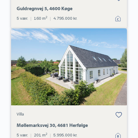
favoritter.
Guldregnvej 5, 4600 Køge
2
5 vær.
|
160 m
|
4.795.000 kr.
Villa:
Møllemarksvej
30,
4681
Herfølge
Bolig er gemt
Villa
under dine
favoritter.
Møllemarksvej 30, 4681 Herfølge
2
5 vær.
|
201 m
|
5.995.000 kr.