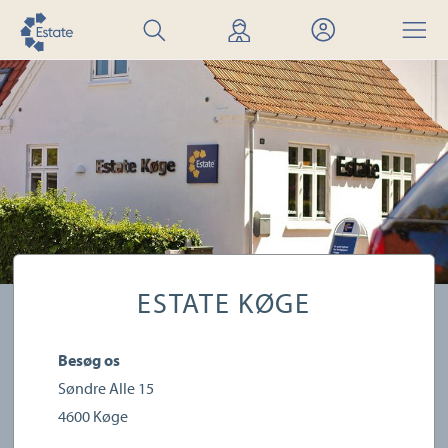
Søg
Find
Mit
Menu
bolig
mægler
Estate
ESTATE KØGE
Besøg os
Søndre Alle 15
4600
Køge