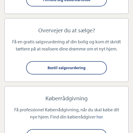
Vi sælger dit hjem
Vi sælger mere end blot en bolig – vi sælger dit hjem. Vi ved, at
Overvejer du at sælge?
salget af dit hjem er en stor tillidssag, og derfor lytter vi
Få en gratis salgsvurdering af din bolig og kom ét skridt
grundigt til dine ønsker og behov undervejs i processen.
tættere på at realisere dine drømme om et nyt hjem.
Hos Estate Køge arbejder vi professionelt med såvel
udarbejdelsen af salgsmaterialet som selve salgsarbejdet og
Bestil salgsvurdering
fremvisningen af din bolig. Det vil altid være en uddannet
ejendomsmægler, som varetager fremvisninger og som har den
løbende dialog med både køber og sælger. Vi lægger et stort
Køberrådgivning
arbejde i at skabe de mest attraktive rammer om salget af din
bolig, fordi vi ved, hvor meget salget af ens hjem betyder.
Få professionel Køberrådgivning, når du skal købe dit
nye hjem. Find din køberrådgiver
her
Ønsker du at vide mere? Så er du velkommen til at kontakte os