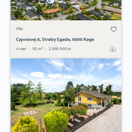
Bolig er gemt
Villa
under dine
favoritter.
Cypresvej 8, Strøby Egede, 4600 Køge
2
4 vær.
|
92 m
|
2.995.000 kr.
Villa:
Ringsbjergvej
35,
4682
Tureby