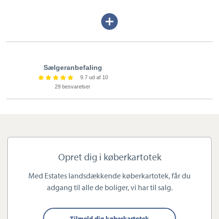
Dalsgaard, der er bankuddannet, og Mads Eilertsen, der er jurist.
Udvid/skjul
Begge er uddannede ejendomsmæglere, og med stor viden om
tekst
Køge og omegn, sikres de stærkeste forudsætninger for at
sælge din bolig til den helt rette pris.
Sælgeranbefaling
9.7 ud af 10
29 besvarelser
Derfor elsker vi Køge
Køge en fantastisk by med en spændende historie, der har
rødder helt tilbage til middelalderen. Køge er blevet stadig
Opret dig i køberkartotek
mere populær de senere år, og stadig flere flytter til byen. Køge
har det hele – ro i villakvarterne, masser af sjæl og
Med Estates landsdækkende køberkartotek, får du
indkøbsmuligheder i centrum.
adgang til alle de boliger, vi har til salg.
Tilmeld dig køberkartotek