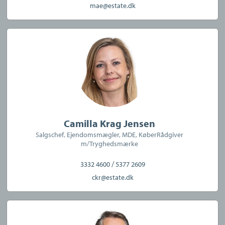
mae@estate.dk
Køberrådgivning
CVR:
34951462
Camilla Krag Jensen
Salgschef, Ejendomsmægler, MDE, KøberRådgiver
m/Tryghedsmærke
/
3332 4600
5377 2609
ckr@estate.dk