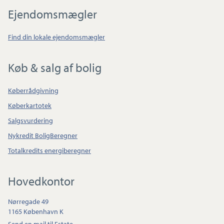
Ejendomsmægler
Find din lokale ejendomsmægler
Køb & salg af bolig
Køberrådgivning
Køberkartotek
Salgsvurdering
Nykredit BoligBeregner
Totalkredits energiberegner
Hovedkontor
Nørregade 49
1165 København K
Send en mail til Estate