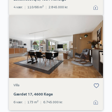
2
4 vær.
|
110/66 m
|
2.845.000 kr.
Villa:
Gærdet
17,
4600
Køge
Bolig er gemt
Villa
under dine
favoritter.
Gærdet 17, 4600 Køge
2
6 vær.
|
173 m
|
6.745.000 kr.