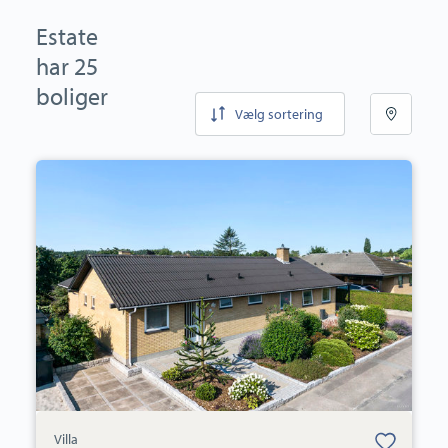
Estate
har 25
boliger
Vælg sortering
Villa:
Guldregnvej
5,
4600
Køge
Bolig er gemt
Villa
under dine