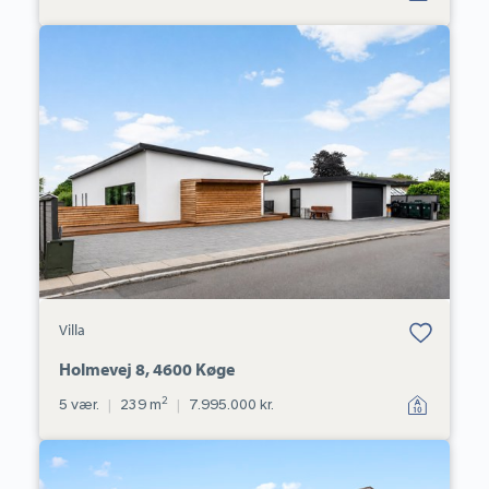
Villa:
Holmevej
8,
4600
Køge
Bolig er gemt
Villa
under dine
favoritter.
Holmevej 8, 4600 Køge
2
5 vær.
|
239 m
|
7.995.000 kr.
Villa:
Karisevej