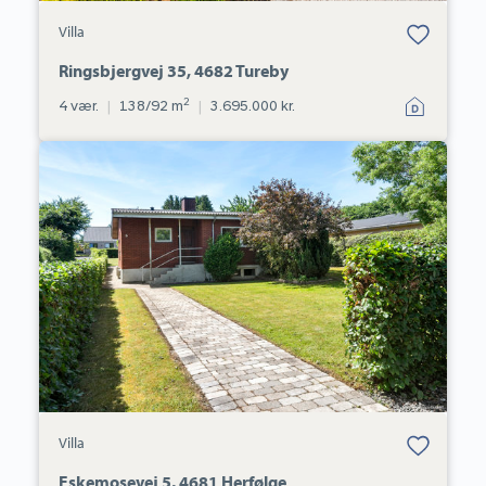
Bolig er gemt
Villa
under dine
favoritter.
Ringsbjergvej 35, 4682 Tureby
2
4 vær.
|
138/92 m
|
3.695.000 kr.
Villa:
Eskemosevej
5,
4681
Herfølge
Bolig er gemt
Villa
under dine
favoritter.
Eskemosevej 5, 4681 Herfølge