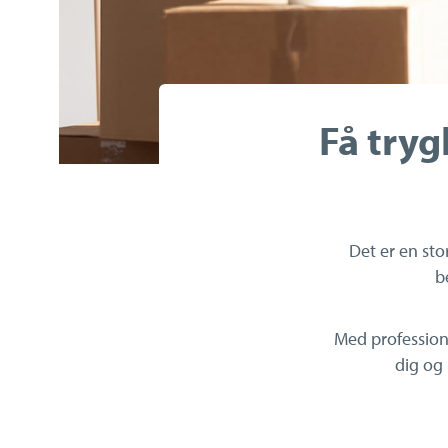
Få tryg
Det er en sto
b
Med professione
dig og