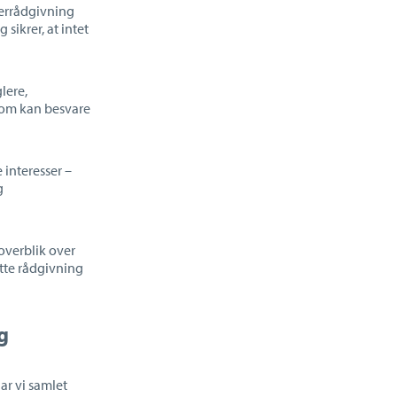
berrådgivning
sikrer, at intet
lere,
som kan besvare
 interesser
–
g
overblik over
tte rådgivning
g
ar vi samlet