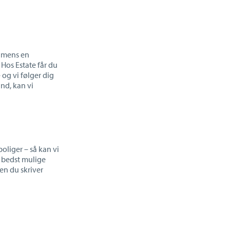
, mens en
Hos Estate får du
 og vi f
ølger dig
and, kan vi
 boliger
– s
å kan vi
 bedst mulige
den du skriver