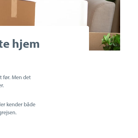
ste hjem
t før. Men det
r.
 der kender både
rejsen.