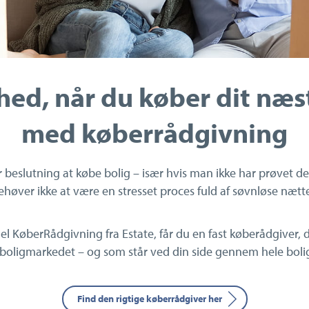
hed, når du køber dit næ
med køberrådgivning
r beslutning at købe bolig – især hvis man ikke har prøvet de
ehøver ikke at være en stresset proces fuld af søvnløse nætte
l KøberRådgivning fra Estate, får du en fast køberådgiver,
 boligmarkedet – og som står ved din side gennem hele bolig
Find den rigtige køberrådgiver her