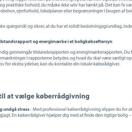
 og praktiske forhold, du måske ikke selv har tænkt på. Det kan fx væ
sbehov, ejerforhold, lokalplaner eller begrænsninger i brugen af bo
itiske spørgsmål og sikrer, at du har et solidt beslutningsgrundlag, ind
tilstandsrapport og energimærke i et boligkøbseftersyn
dig gennemgår tilstandsrapporten og energimærkerapporten. Du få
bemærkninger i rapporterne betyder, og hvad du skal være særligt 
ov for ekstra ydelser, kan du kontakte din lokale
købsrådgiver
.
til at vælge køberrådgivning
og undg
å stress
- Med professionel køberrådgivning slipper du for at
igjagt. En køberrådgiver hjælper dig med at finde den rigtige bolig
–