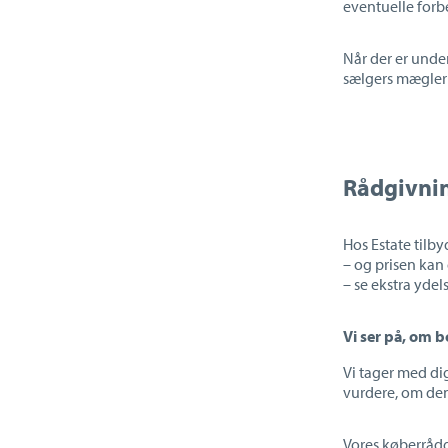
eventuelle forbe
Når der er unde
sælgers mægler 
Rådgivnin
Hos Estate tilb
– og prisen kan 
– se ekstra ydel
Vi ser på, om b
Vi tager med di
vurdere, om den
Vores køberrådg