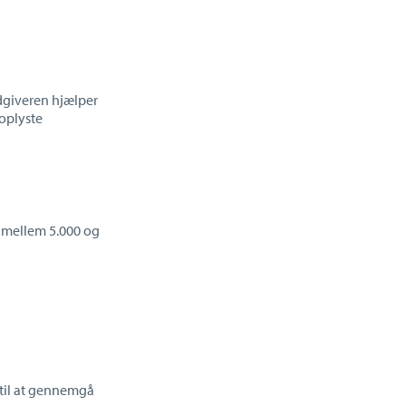
ådgiveren hjælper
 oplyste
k mellem 5.000 og
 til at gennemgå