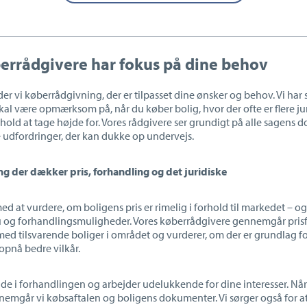
errådgivere har fokus på dine behov
der vi køberrådgivning, der er tilpasset dine ønsker og behov. Vi har 
skal være opmærksom på, når du køber bolig, hvor der ofte er flere ju
old at tage højde for. Vores rådgivere ser grundigt på alle sagens
e udfordringer, der kan dukke op undervejs.
g der dækker pris, forhandling og det juridiske
ed at vurdere, om boligens pris er rimelig i forhold til markedet
– og
 og forhandlingsmuligheder. Vores køberrådgivere gennemgår prisf
d tilsvarende boliger i området og vurderer, om der er grundlag fo
r opnå bedre vilkår.
 side i forhandlingen og arbejder udelukkende for dine interesser. N
nnemgår vi købsaftalen og boligens dokumenter. Vi sørger også for at