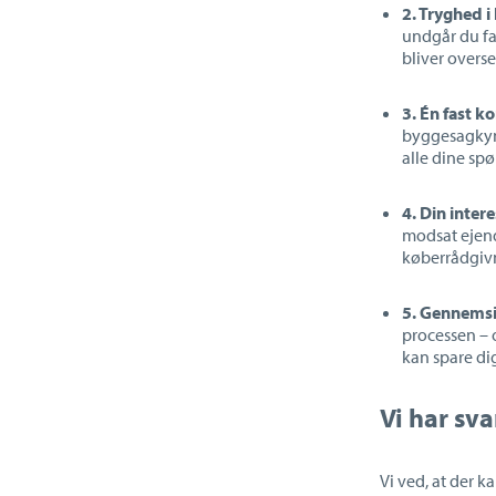
2. Tryghed i
undgår du fal
bliver overse
3.
Én fast k
byggesagkynd
alle dine sp
4. Din intere
modsat eje
køberrådgiv
5. Gennemsi
processen
– 
kan spare di
Vi har sv
Vi ved, at der 