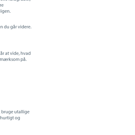
re
ligen.
en du går videre.
r at vide, hvad
opmærksom på.
 bruge utallige
 hurtigt og