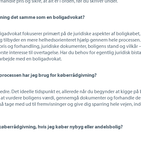
andle pris og sikre, at alt er i orden, før du skriver under.
vning det samme som en boligadvokat?
oligadvokat fokuserer primært på de juridiske aspekter af boligkøbet
 tilbyder en mere helhedsorienteret hjælp gennem hele processen. 
ris og forhandling, juridiske dokumenter, boligens stand og vilkår
–
ørste interesse til overtagelse. Har du behov for egentlig juridisk bist
arbejde med en boligadvokat.
processen har jeg brug for køberrådgivning?
 bedre. Det ideelle tidspunkt er, allerede når du begynder at kigge på
 at vurdere boligens værdi, gennemgå dokumenter og forhandle de
gså tage med ud til fremvisninger og give dig sparring hele vejen, in
køberrådgivning, hvis jeg køber nybyg eller andelsbolig?