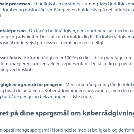
 hele processen
- Et boligk
øb er en stor beslutning. Med juridisk kø
dgruber og misforståelser. Rådgiveren holder styr på det juridiske og 
t.
ontaktperson
- Du får én boligrådgiver, der koordinerer alt med mæg
ige og advokater. Du skal kun forholde dig til din køberrådgiver 
ørgsmål undervejs i processen
– nemt og overskueligt.
sse i fokus
- En k
øberrådgiver er 100 % på din side og varetager dine
ndomsm
ægleren, som er sælgers repræsentant. Du får ærlig og uvildi
ning ved huskøb.
gtighed og v
ærdi for pengene
- Med køberrådgivning får du fuldt 
og hvad du betaler for. K
øberrådgivningens pris varierer, men den re
g for både penge og bekymringer i sidste ende.
aret på dine spørgsmål om køberrådgivnin
kan opstå mange spørgsmål i forbindelse med et boligkøb, og derfor h