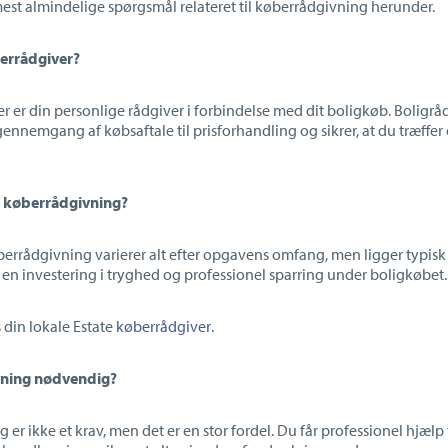
est almindelige spørgsmål relateret til køberrådgivning herunder.
errådgiver?
r er din personlige rådgiver i forbindelse med dit boligkøb. Boligr
gennemgang af købsaftale til prisforhandling og sikrer, at du træffer
n køberrådgivning?
berrådgivning varierer alt efter opgavens omfang, men ligger typis
r en investering i tryghed og professionel sparring under boligkøbet.
s din lokale Estate
køberrådgiver
.
vning nødvendig?
er ikke et krav, men det er en stor fordel. Du får professionel hjælp