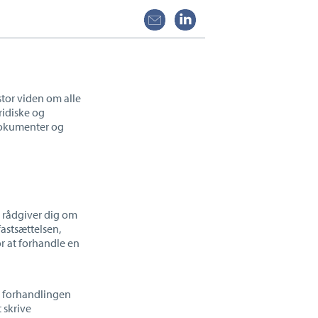
stor viden om alle
ridiske og
 dokumenter og
 r
ådgiver dig om
astsættelsen,
r at forhandle en
år forhandlingen
 skrive