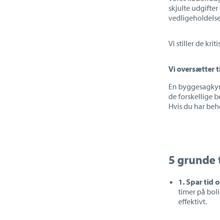
skjulte udgifter
vedligeholdelse
Vi stiller de kr
Vi oversætter 
En byggesagkyn
de forskellige 
Hvis du har beh
5 grunde 
1. Spar tid 
timer på bol
effektivt.