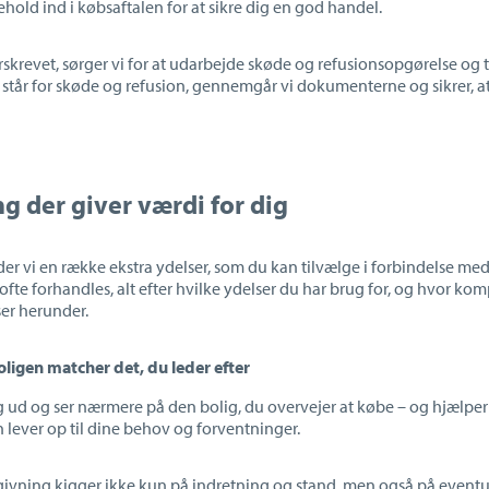
hold ind i købsaftalen for at sikre dig en god handel.
rskrevet, sørger vi for at udarbejde skøde og refusionsopgørelse og t
står for skøde og refusion, gennemgår vi dokumenterne og sikrer, at a
g der giver værdi for dig
yder vi en række ekstra ydelser, som du kan tilvælge i forbindelse m
ofte forhandles, alt efter hvilke ydelser du har brug for, og hvor ko
ser herunder.
oligen matcher det, du leder efter
g ud og ser nærmere på den bolig, du overvejer at købe
– og hj
ælper
 lever op til dine behov og forventninger.
ivning kigger ikke kun på indretning og stand, men også på eventue