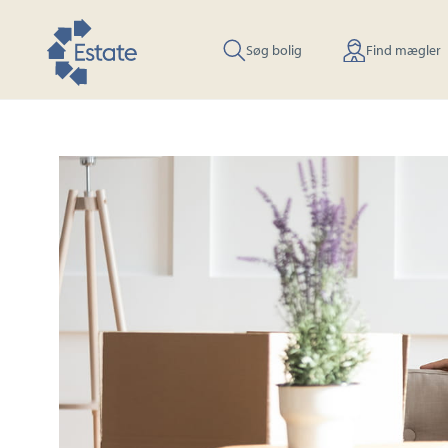
Søg bolig
Find mægler