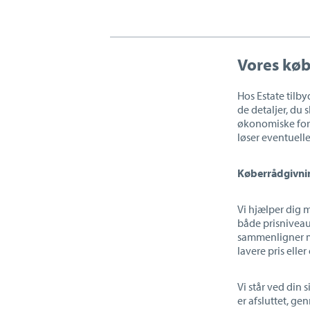
Vores køb
Hos Estate tilby
de detaljer, du 
økonomiske forh
løser eventuell
Køberrådgivnin
Vi hjælper dig m
både prisniveau
sammenligner me
lavere pris elle
Vi står ved din
er afsluttet, ge