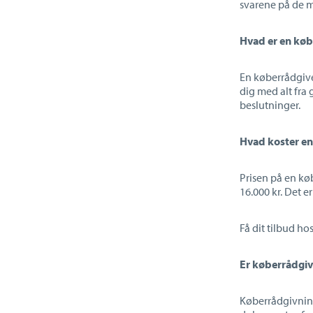
svarene på de m
Hvad er en køb
En køberrådgive
dig med alt fra 
beslutninger.
Hvad koster e
Prisen på en kø
16.000 kr. Det e
Få dit tilbud ho
Er køberrådgi
Køberrådgivning 