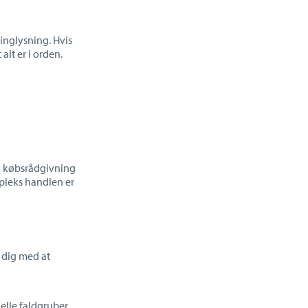
inglysning. Hvis
lt er i orden.
ed købsrådgivning
mpleks handlen er
 dig med at
lle faldgruber,