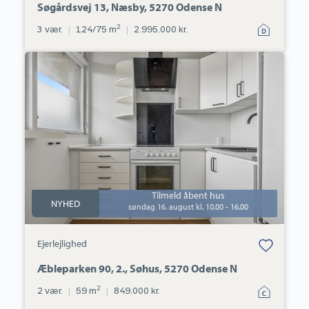
Søgårdsvej 13, Næsby, 5270 Odense N
2
3 vær.
|
124/75 m
|
2.995.000 kr.
Ejerlejlighed:
Æbleparken
90,
2.,
Søhus,
5270
Odense
N
Tilmeld åbent hus
NYHED
søndag 16. august kl. 10.00 - 16.00
Bolig er gemt
Ejerlejlighed
under dine
favoritter.
Æbleparken 90, 2., Søhus, 5270 Odense N
2
2 vær.
|
59 m
|
849.000 kr.