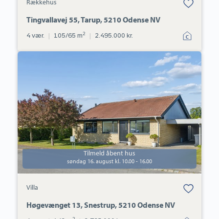
Rækkehus
under dine
favoritter.
Tingvallavej 55, Tarup, 5210 Odense NV
2
4 vær.
|
105/65 m
|
2.495.000 kr.
Villa:
Høgevænget
13,
Snestrup,
5210
Odense
NV
Tilmeld åbent hus
søndag 16. august kl. 10.00 - 16.00
Bolig er gemt
Villa
under dine
favoritter.
Høgevænget 13, Snestrup, 5210 Odense NV
2