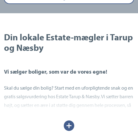
Din lokale Estate-mægler i Tarup
og Næsby
Vi sælger boliger, som var de vores egne!
Skal du sælge din bolig? Start med en uforpligtende snak og en
gratis salgsvurdering hos Estate Tarup & Næsby. Vi sætter barren
højt, og sætter en ære i at støtte dig gennem hele processen, så
du når godt i mål med din bolighandel. Med fuld tilfredshed og
et godt resultat.
Udvid/skjul
tekst