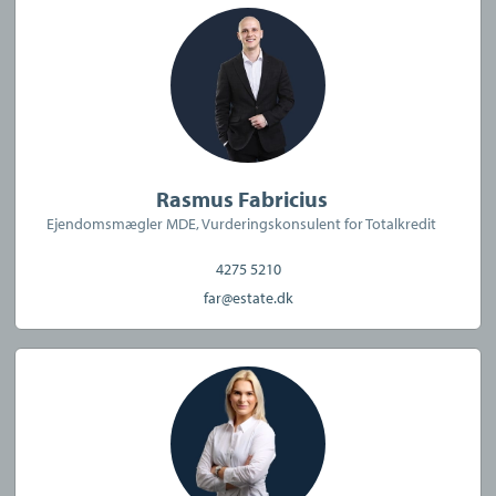
Janne Torp
:
Kontorets centerchef med mange års erfaring i
branchen. Janne sørger for, at alle aftaler, kontrakter og
salgsopstillinger er på plads, og hun binder trådene
sammen, så alt går som det skal. Hun er altid klar på kontoret
og ved telefonen, når vores kunder har spørgsmål eller brug
Rasmus Fabricius
for hjælp. Privat bor Janne i et Koch-rækkehus, og bruger
Ejendomsmægler MDE, Vurderingskonsulent for Totalkredit
blandt andet fritiden på at være sammen med sine to voksne
4275 5210
børn og sine to børnebørn.
far@estate.dk
Kontakt os for en uforpligtende vurdering af din
bolig
Uanset om du blot er interesseret i en uforpligtende boligsnak,
skal handle nu og her eller ønsker at planlægge et kommende
boligsalg, glæder vi os til at betjene dig.