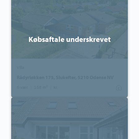
Slukefter,
5210
Odense
NV
Købsaftale underskrevet
Villa
Rådyrløkken 175, Slukefter, 5210 Odense NV
2
6 vær.
|
158 m
|
kr.
Rækkehus:
Rensdyrløkken
123,
Slukefter,
5210
Odense
NV