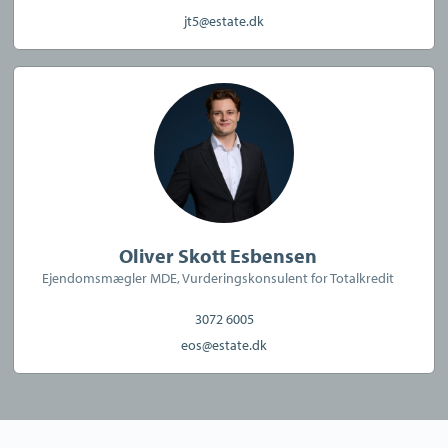
jt5@estate.dk
CVR:
42627925
Oliver Skott Esbensen
Ejendomsmægler MDE, Vurderingskonsulent for Totalkredit
3072 6005
eos@estate.dk