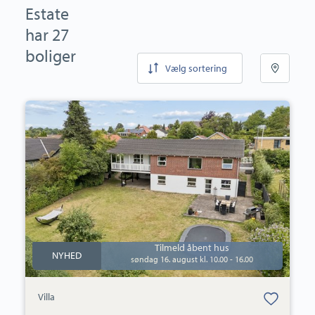
Estate
har 27
boliger
Vælg sortering
Villa:
Søgårdsvej
13,
Næsby,
5270
Odense
N
Tilmeld åbent hus
NYHED
søndag 16. august kl. 10.00 - 16.00
Bolig er gemt
Villa
under dine
favoritter.