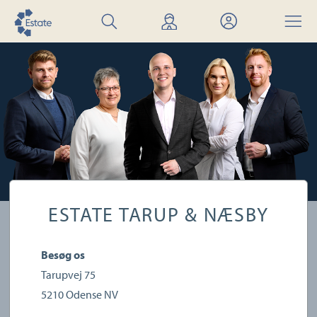
Søg
Find
Mit
Menu
bolig
mægler
Estate
ESTATE TARUP & NÆSBY
Besøg os
Tarupvej 75
5210
Odense NV