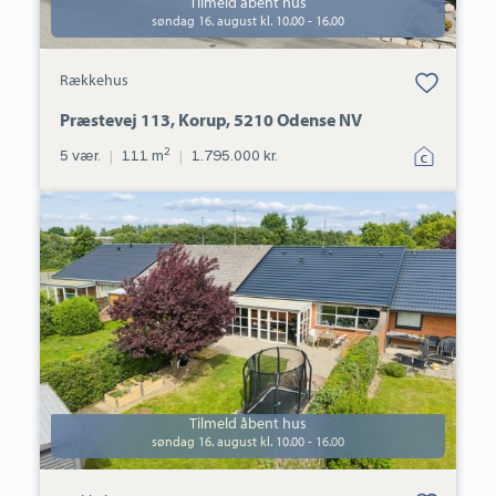
Tilmeld åbent hus
søndag 16. august kl. 10.00 - 16.00
Bolig er gemt
Rækkehus
under dine
favoritter.
Præstevej 113, Korup, 5210 Odense NV
2
5 vær.
|
111 m
|
1.795.000 kr.
Rækkehus:
Tingvallavej
55,
Tarup,
5210
Odense
NV
Tilmeld åbent hus
søndag 16. august kl. 10.00 - 16.00
Bolig er gemt