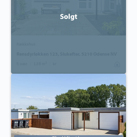
Solgt
Rækkehus
Rensdyrløkken 123, Slukefter, 5210 Odense NV
2
5 vær.
|
138 m
|
kr.
Rækkehus:
Præstevej
113,
Korup,
5210
Odense
NV