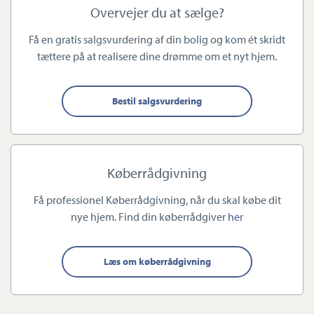
af bolig på tværs af alle ejendomstyper i hele Odense
Overvejer du at sælge?
Kommune.
Få en gratis salgsvurdering af din bolig og kom ét skridt
tættere på at realisere dine drømme om et nyt hjem.
Teamet består af samlet fire personer, som har arbejdet sammen
i flere år, hvilket gør, at du som kunde kan føle dig i trygge
hænder, uanset hvem du træffer i butikken:
Bestil salgsvurdering
Chris Bertelsen
:
Uddannet tømrer og ejendomsmægler med
stor erfaring inden for køb og salg af alle ejendomstyper i
Køberrådgivning
Odense Kommune. Chris er desuden certificeret
køberrådgiver med Tryghedsmærke fra DE samt
Få professionel Køberrådgivning, når du skal købe dit
nye hjem. Find din køberrådgiver
her
vurderingskonsulent for Totalkredit. Han er født og opvokset
i Korup, og bor i dag i Kerteminde i en klassisk
murermestervilla sammen med sin kæreste og deres to
Læs om køberrådgivning
sønner.