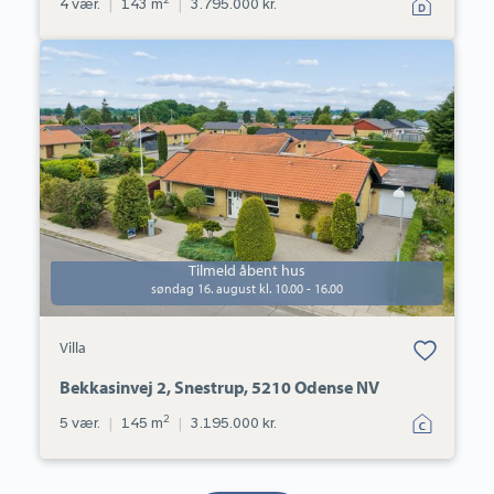
4 vær.
|
143 m
|
3.795.000 kr.
Villa:
Bekkasinvej
2,
Snestrup,
5210
Odense
NV
Tilmeld åbent hus
søndag 16. august kl. 10.00 - 16.00
Bolig er gemt
Villa
under dine
favoritter.
Bekkasinvej 2, Snestrup, 5210 Odense NV
2
5 vær.
|
145 m
|
3.195.000 kr.