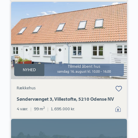
Rækkehus:
Søndervænget
3,
Villestofte,
5210
Odense
NV
Tilmeld åbent hus
NYHED
søndag 16. august kl. 10.00 - 16.00
Bolig er gemt
Rækkehus
under dine
favoritter.
Søndervænget 3, Villestofte, 5210 Odense NV
2
4 vær.
|
99 m
|
1.695.000 kr.
Villa:
Rådyrløkken
175,