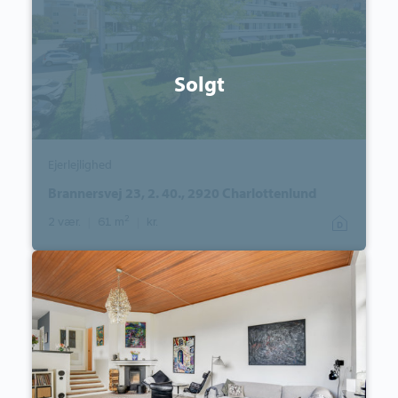
2920
Charlottenlund
Solgt
Ejerlejlighed
Brannersvej 23, 2. 40., 2920 Charlottenlund
2
2 vær.
|
61 m
|
kr.
Villa:
Ved
Fortunen
3,
2800
Kongens
Lyngby