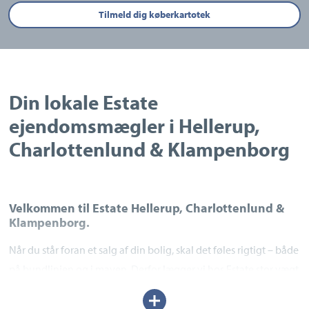
Tilmeld dig køberkartotek
Din lokale Estate
ejendomsmægler i Hellerup,
Charlottenlund & Klampenborg
Velkommen til Estate Hellerup, Charlottenlund &
Klampenborg.
Når du står foran et salg af din bolig, skal det føles rigtigt – både
på bundlinjen og i maven. Derfor lægger vi hos Estate stor vægt
på at hjælpe dig trygt gennem hele din bolighandel fra start til
Udvid/skjul
slut.