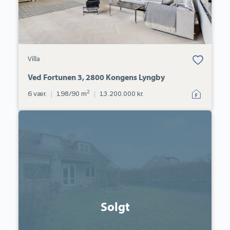
Bolig er gemt
Villa
under dine
favoritter.
Ved Fortunen 3, 2800 Kongens Lyngby
2
6 vær.
|
198/90 m
|
13.200.000 kr.
Rækkehus:
Fyrrevang
43,
2830
Virum
Solgt