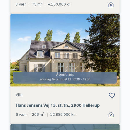
2
3 vær.
|
75 m
|
4.150.000 kr.
Villa:
Hans
Jensens
Vej
15,
st.
th.,
2900
Hellerup
Åbent hus
søndag 09. august kl. 12.30 - 12.50
Bolig er gemt
Villa
under dine
favoritter.
Hans Jensens Vej 15, st. th., 2900 Hellerup
2
6 vær.
|
208 m
|
12.995.000 kr.
Villa: