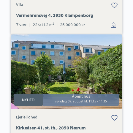
Bolig er gemt
Villa
under dine
favoritter.
Vermehrensvej 4, 2930 Klampenborg
2
7 vær.
|
224/112 m
|
25.000.000 kr.
Ejerlejlighed:
Kirkeåsen
41,
st.
th.,
2850
Nærum
Åbent hus
NYHED
søndag 09. august kl. 11.15 - 11.35
Bolig er gemt
Ejerlejlighed
under dine
favoritter.
Kirkeåsen 41, st. th., 2850 Nærum