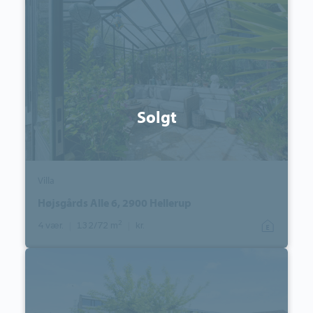
Højsgårds
Alle
6,
2900
Hellerup
Solgt
Villa
Højsgårds Alle 6, 2900 Hellerup
2
4 vær.
|
132/72 m
|
kr.
Ejerlejlighed:
Brannersvej
23,
2.
40.,