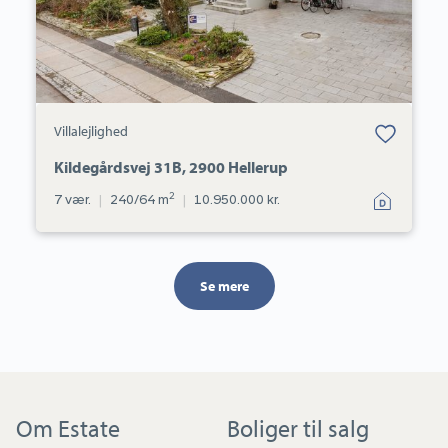
Bolig er gemt
Villalejlighed
under dine
favoritter.
Kildegårdsvej 31B, 2900 Hellerup
2
7 vær.
|
240/64 m
|
10.950.000 kr.
Se mere
Om Estate
Boliger til salg