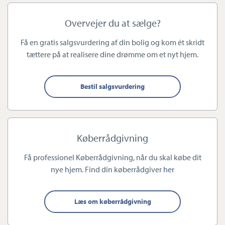
Vi ved, at det er en stor beslutning, hvad end du ønsker at købe
Overvejer du at sælge?
eller sælge bolig. Derfor er vores fornemmeste opgave at levere
en nærværende og personlig rådgivning til dig. Vi elsker vores
Få en gratis salgsvurdering af din bolig og kom ét skridt
tættere på at realisere dine drømme om et nyt hjem.
fag, og vi går højt op i at give dig den rigtige rådgivning, hvor
der er fokus på detaljerne.
Bestil salgsvurdering
Vores mange års erfaring med bolighandel betyder, at du som
sælger trygt kan lægge arbejdet i vores hænder.
Køberrådgivning
Står du foran et boligkøb, kan vi også hjælpe dig. Vi er
Få professionel Køberrådgivning, når du skal købe dit
certificerede køberrådgivere, hvilket er din garanti for god og
nye hjem. Find din køberrådgiver
her
grundig køberrådgivning. Vi er i stand til trygt og sikkert at
hjælpe dig igennem købsprocessen, hvis du overvejer køb af ny
bolig, så du kan bevare roen og nyde købet af en ny bolig.
Læs om køberrådgivning