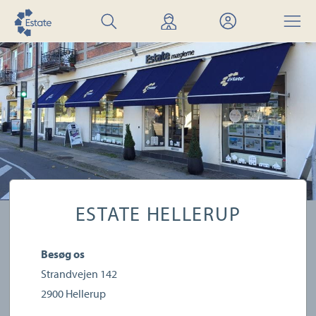
Søg
Find
Mit
Menu
bolig
mægler
Estate
ESTATE HELLERUP
Besøg os
Strandvejen 142
2900
Hellerup