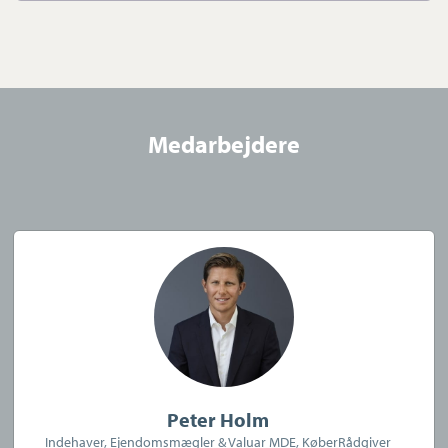
Vores arbejde tager udgangspunkt i et stærkt tillidsforhold til
alle sælgere og købere, og vi har en proaktiv tilgang til vores
arbejde. Vi lægger desuden stor vægt på at være tilgængelige,
så du kan komme i kontakt med os, når det passer dig.
Medarbejdere
Vi vil glæde os til at hilse på dig, uanset om du blot ønsker en
uforpligtende boligsnak, skal handle her og nu eller ønsker at
planlægge et snarligt boligsalg.
Virksomheden har tegnet ansvarsforsikring og garantistillelse
hos HDI Global Specialty, Langebrogade 3F, 1411 København K.
Telefon: 3336 9696.
Forsikring dækker kun formidling af ejendomme beliggende i
Danmark fra kontorer beliggende i Europa
Peter Holm
Indehaver, Ejendomsmægler & Valuar MDE, KøberRådgiver