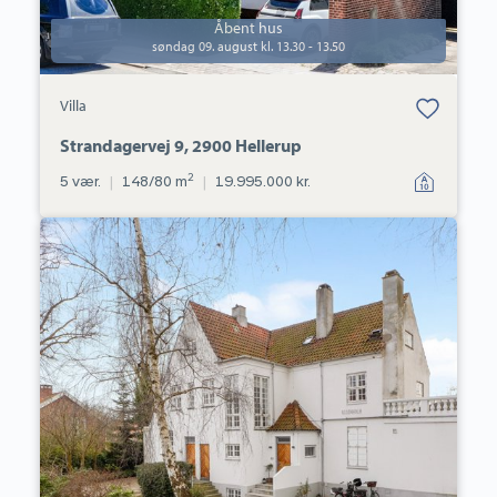
Åbent hus
søndag 09. august kl. 13.30 - 13.50
Bolig er gemt
Villa
under dine
favoritter.
Strandagervej 9, 2900 Hellerup
2
5 vær.
|
148/80 m
|
19.995.000 kr.
Villalejlighed:
Kildegårdsvej
31B,
2900
Hellerup