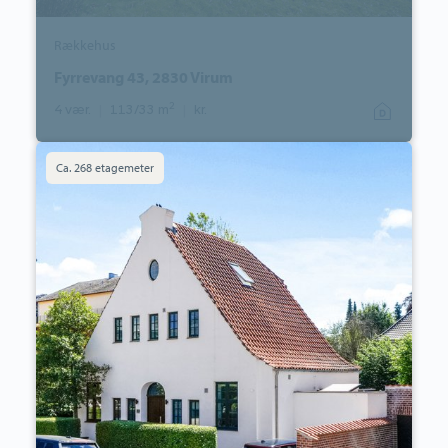
Rækkehus
Fyrrevang 43, 2830 Virum
2
4 vær.
|
113/33 m
|
kr.
Villa:
ca. 268 etagemeter
Strandagervej
9,
2900
Hellerup