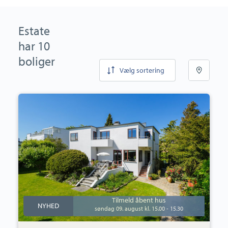
Estate
har 10
boliger
Vælg sortering
Villa:
Vermehrensvej
4,
2930
Klampenborg
Tilmeld åbent hus
NYHED
søndag 09. august kl. 15.00 - 15.30