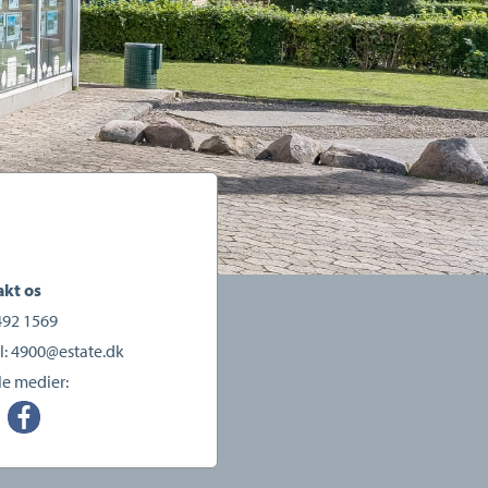
kt os
492 1569
l:
4900@estate.dk
le medier: