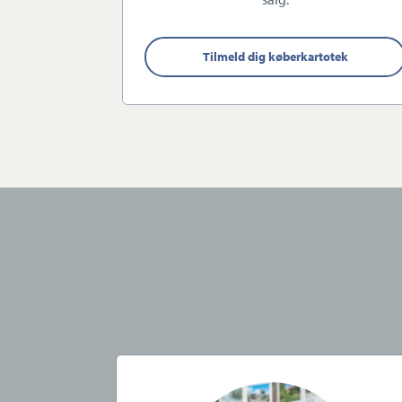
Estate Ole K. Jørgensen sama
Tilmeld dig køberkartotek
lokale pengeinstitutter. Det e
gerne vil være behjælpelige ,
Estate kendes nemlig som en p
Midt- og Vestlollan
Midt- og Vestlolland har mege
af en fantastisk natur med sk
lystfiskeri, ridning, golf og sejl
Midt- og Vestlolland er det ide