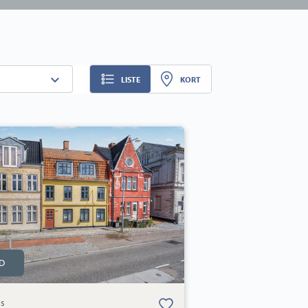
LISTE
KORT
:
e
D
Bolig er gemt
s
under dine