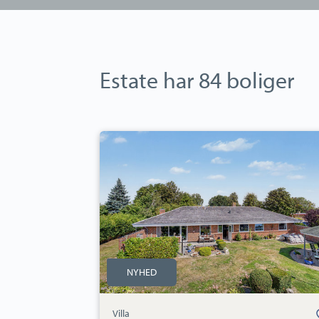
Estate har 84 boliger
Villa:
Ternevej
7,
Langø,
4900
Nakskov
NYHED
Bolig
Villa
und