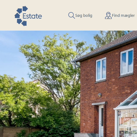
Søg bolig
Find mægler