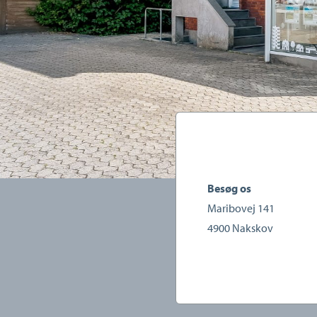
Besøg os
Maribovej 141
4900
Nakskov