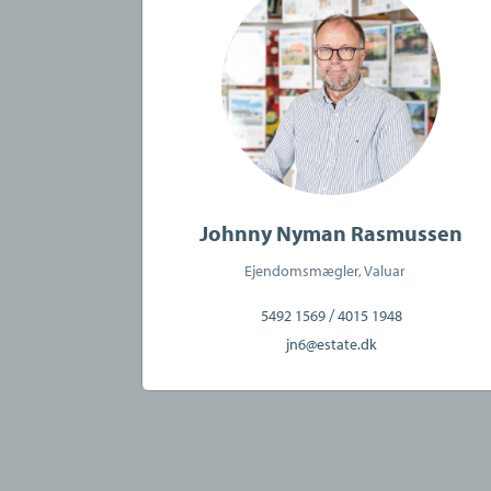
CVR:
16606480
Johnny Nyman Rasmussen
Ejendomsmægler, Valuar
/
5492 1569
4015 1948
jn6@estate.dk