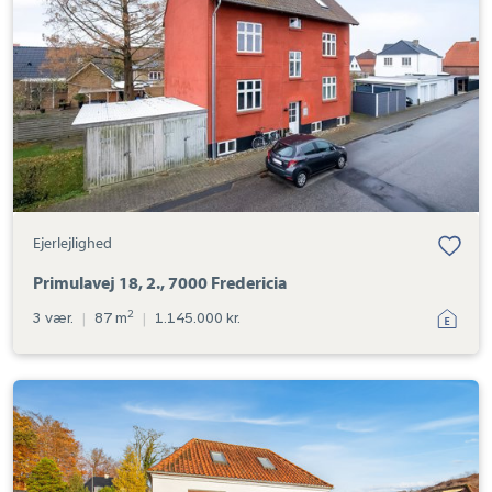
7000
Fredericia
Ejerlejlighed
Primulavej 18, 2., 7000 Fredericia
2
3 vær.
|
87 m
|
1.145.000 kr.
Ejerlejlighed:
Hostrupsvej
1,
1.,
7100