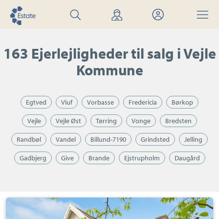
Søg
Find
Mit
Menu
bolig
mægler
Estate
163 Ejerlejligheder til salg i Vejle
Kommune
Egtved
Viuf
Vorbasse
Fredericia
Børkop
Vejle
Vejle Øst
Tørring
Vonge
Bredsten
Randbøl
Vandel
Billund-7190
Grindsted
Jelling
Gadbjerg
Give
Brande
Ejstrupholm
Daugård
Ejerlejlighed:
Elborg