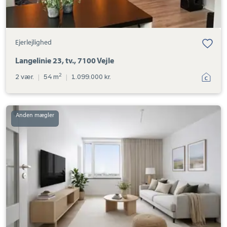
Ejerlejlighed
Langelinie 23, tv., 7100 Vejle
2
2 vær.
|
54 m
|
1.099.000 kr.
Ejerlejlighed:
Finlandsvej
6G,
3.
th.,
7100
Vejle