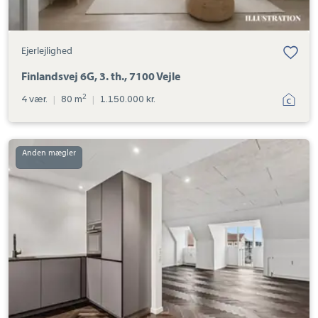
Ejerlejlighed
Finlandsvej 6G, 3. th., 7100 Vejle
2
4 vær.
|
80 m
|
1.150.000 kr.
Ejerlejlighed:
Jyllandsgade
47,
4.
th.,
7000
Fredericia