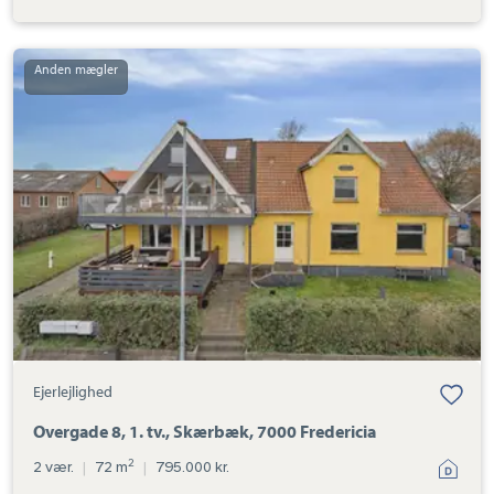
Ejerlejlighed:
Overgade
8,
1.
tv.,
Skærbæk,
7000
Fredericia
Ejerlejlighed
Overgade 8, 1. tv., Skærbæk, 7000 Fredericia
2
2 vær.
|
72 m
|
795.000 kr.