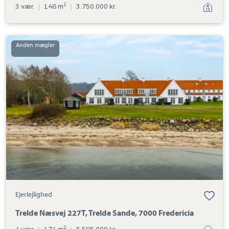
2
3 vær.
|
146 m
|
3.750.000 kr.
Ejerlejlighed:
Trelde
Næsvej
227T,
Trelde
Sande,
7000
Fredericia
Ejerlejlighed
Trelde Næsvej 227T, Trelde Sande, 7000 Fredericia
2