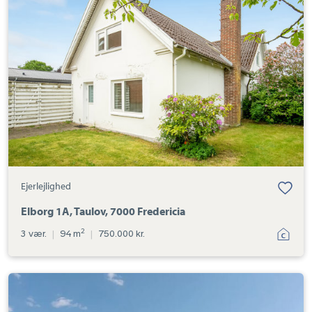
1A,
Taulov,
7000
Fredericia
Ejerlejlighed
Elborg 1A, Taulov, 7000 Fredericia
2
3 vær.
|
94 m
|
750.000 kr.
Ejerlejlighed:
Tagfatgade
16,