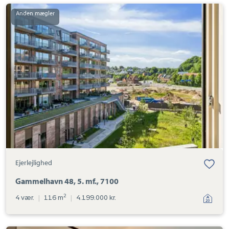
Ejerlejlighed:
Gammelhavn
48,
5.
mf.,
7100
Ejerlejlighed
Gammelhavn 48, 5. mf., 7100
2
4 vær.
|
116 m
|
4.199.000 kr.