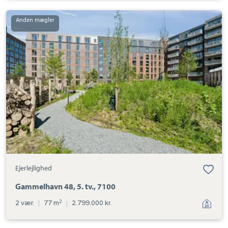
Ejerlejlighed:
Gammelhavn
48,
5.
tv.,
7100
Ejerlejlighed
Gammelhavn 48, 5. tv., 7100
2
2 vær.
|
77 m
|
2.799.000 kr.