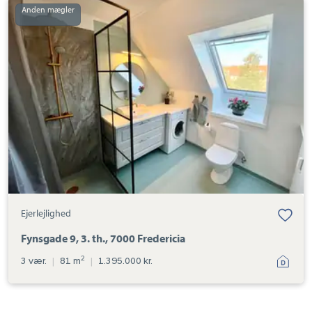
Ejerlejlighed:
Fynsgade
9,
3.
th.,
7000
Fredericia
Ejerlejlighed
Fynsgade 9, 3. th., 7000 Fredericia
2
3 vær.
|
81 m
|
1.395.000 kr.