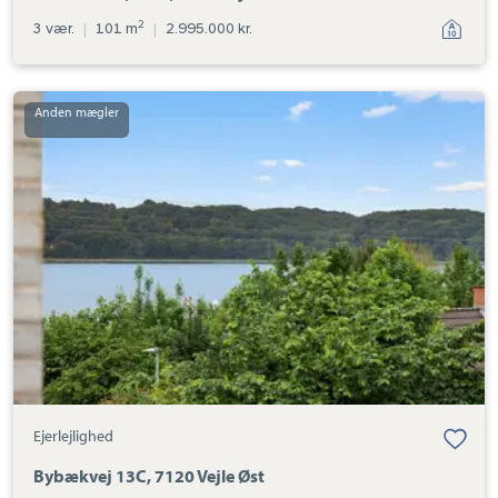
2
3 vær.
|
101 m
|
2.995.000 kr.
Ejerlejlighed:
Bybækvej
13C,
7120
Vejle
Øst
Ejerlejlighed
Bybækvej 13C, 7120 Vejle Øst