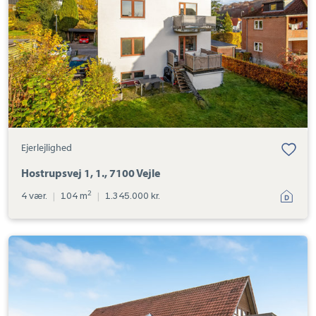
Vejle
Ejerlejlighed
Hostrupsvej 1, 1., 7100 Vejle
2
4 vær.
|
104 m
|
1.345.000 kr.
Ejerlejlighed:
Åsvinget
14A,
1.,
7100
Vejle