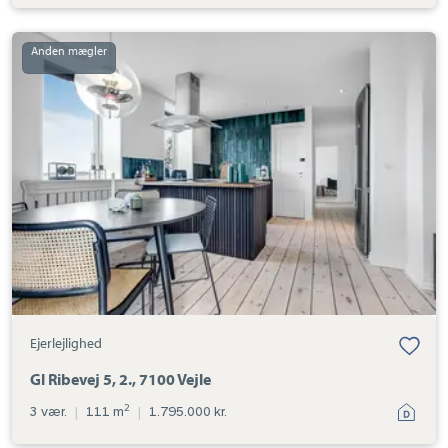
Ejerlejlighed:
Gl
Ribevej
5,
2.,
7100
Vejle
Ejerlejlighed
Gl Ribevej 5, 2., 7100 Vejle
2
3 vær.
|
111 m
|
1.795.000 kr.