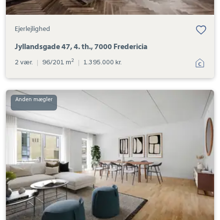
Ejerlejlighed
Jyllandsgade 47, 4. th., 7000 Fredericia
2
2 vær.
|
96/201 m
|
1.395.000 kr.
Ejerlejlighed:
Stævnen
39,
tv.,
7100
Vejle