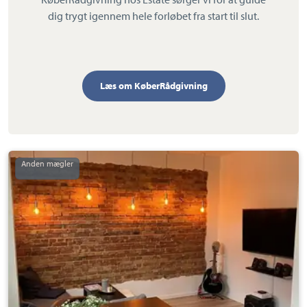
dig trygt igennem hele forløbet fra start til slut.
Læs om KøberRådgivning
Ejerlejlighed:
Langelinie
23,
tv.,
7100
Vejle