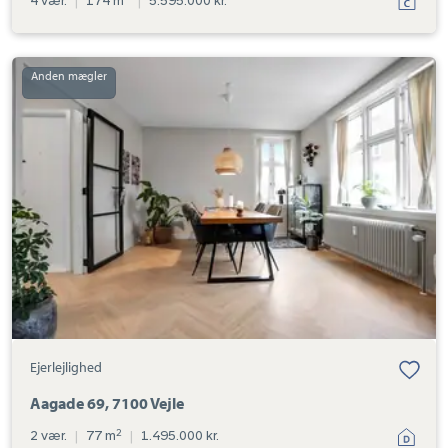
4 vær.
|
174 m
|
5.595.000 kr.
Ejerlejlighed:
Aagade
69,
7100
Vejle
Ejerlejlighed
Aagade 69, 7100 Vejle
2
2 vær.
|
77 m
|
1.495.000 kr.