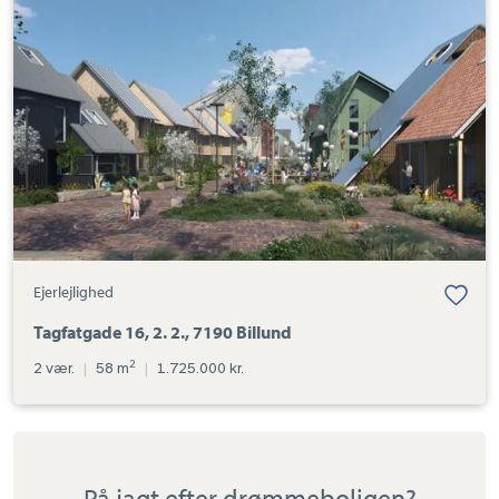
2.
2.,
7190
Billund
Ejerlejlighed
Tagfatgade 16, 2. 2., 7190 Billund
2
2 vær.
|
58 m
|
1.725.000 kr.
På jagt efter drømmeboligen?