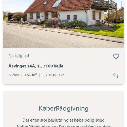
Ejerlejlighed
Åsvinget 14A, 1., 7100 Vejle
2
5 vær.
|
144 m
|
1.795.000 kr.
KøberRådgivning
Det er en stor beslutning at købe bolig. Med
KøberRådgivning hos Estate sørger vi for at guide