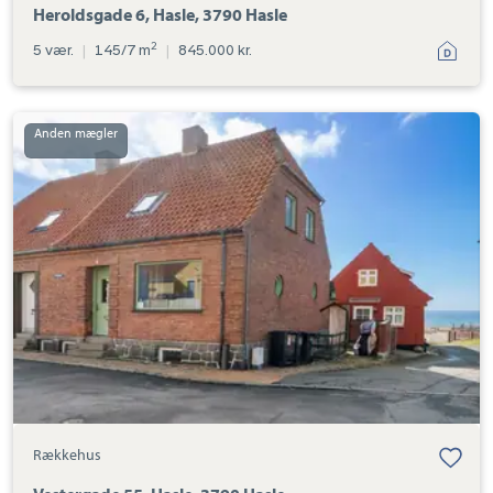
Heroldsgade 6, Hasle, 3790 Hasle
2
5 vær.
|
145/7 m
|
845.000 kr.
Rækkehus:
Vestergade
55,
Hasle,
3790
Hasle
Rækkehus