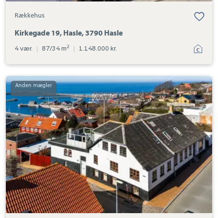
Rækkehus
Kirkegade 19, Hasle, 3790 Hasle
2
4 vær.
|
87/34 m
|
1.148.000 kr.
Rækkehus:
Storegade
91,
Hasle,
3790
Hasle