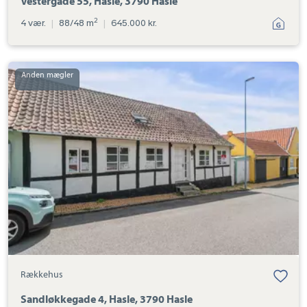
Vestergade 55, Hasle, 3790 Hasle
2
4 vær.
|
88/48 m
|
645.000 kr.
Rækkehus:
Sandløkkegade
4,
Hasle,
3790
Hasle
Rækkehus
Sandløkkegade 4, Hasle, 3790 Hasle