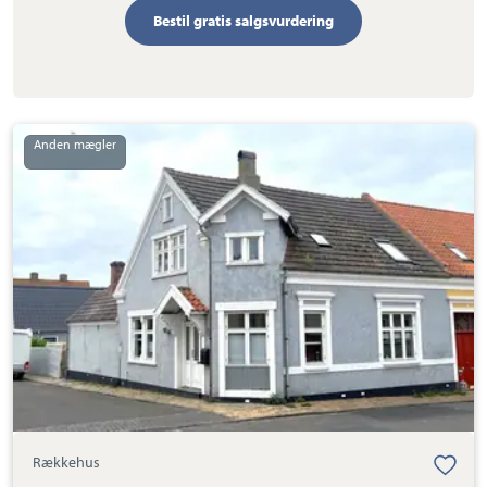
Bestil gratis salgsvurdering
Rækkehus:
Heroldsgade
6,
Hasle,
3790
Hasle
Rækkehus