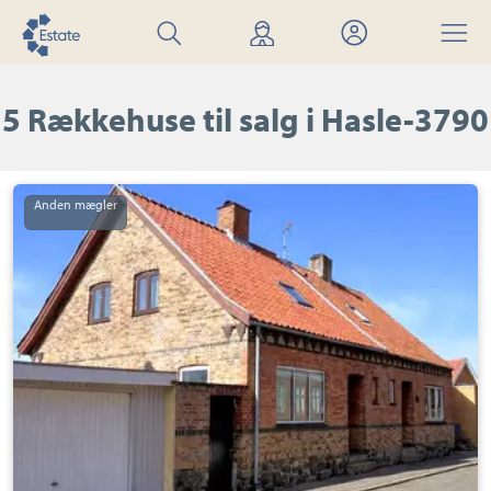
Søg
Find
Mit
Menu
bolig
mægler
Estate
5 Rækkehuse til salg i Hasle-3790
Rækkehus:
Kirkegade
19,
Hasle,
3790
Hasle