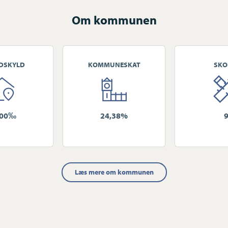
Om kommunen
DSKYLD
KOMMUNESKAT
SKO
700‰
24,38%
Læs mere om kommunen