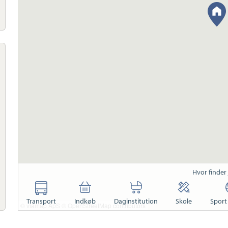
Hvor finder
Transport
Indkøb
Daginstitution
Skole
Sport 
© viamap ApS
© OpenStreetMap contributors