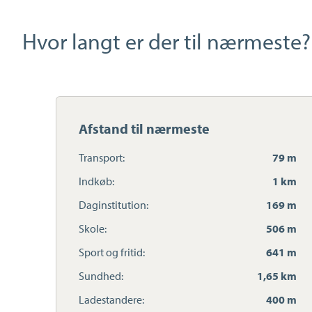
Hvor langt er der til nærmeste?
Afstand til nærmeste
Transport:
79 m
Indkøb:
1 km
Daginstitution:
169 m
Skole:
506 m
Sport og fritid:
641 m
Sundhed:
1,65 km
Ladestandere:
400 m