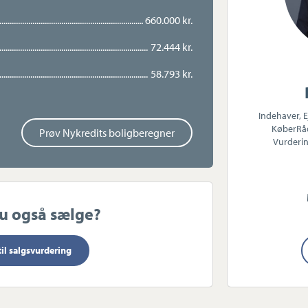
660.000 kr.
 Dyrehaven og Fortunen, med kort afstand
ersborg Allé med hyggelige butikker og
72.444 kr.
r desuden på gode skoler og gymnasier.
58.793 kr.
lig hverdag, hvor naturen er i gåafstand og
en.
Indehaver, 
KøberRå
Prøv Nykredits boligberegner
Vurderin
du også sælge?
til salgsvurdering