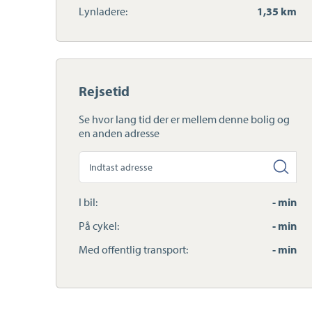
Lynladere:
1,35 km
Rejsetid
Se hvor lang tid der er mellem denne bolig og
en anden adresse
Søg
anden
adresse
I bil:
- min
På cykel:
- min
Med offentlig transport:
- min