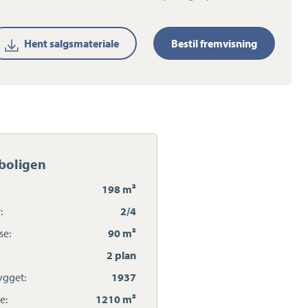
Hent salgsmateriale
Bestil fremvisning
boligen
198 m²
:
2/4
se:
90 m²
2 plan
gget:
1937
e:
1210 m²