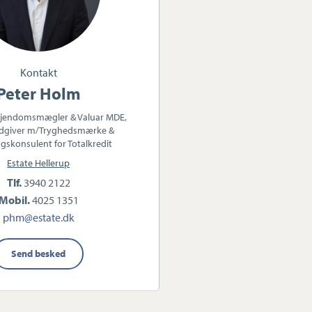
Kontakt
Peter Holm
Ejendomsmægler & Valuar MDE,
dgiver m/Tryghedsmærke &
gskonsulent for Totalkredit
Estate Hellerup
Tlf.
3940 2122
Mobil.
4025 1351
phm@estate.dk
Send besked