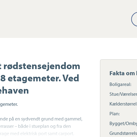
et rødstensejendom
Fakta om 
8 etagemeter. Ved
Boligareal:
ehaven
Stue/Værelser
Kælderstørrel
agemeter.
Plan:
gende på en sydvendt grund med gammel,
Bygget/Omby
rrasser – både i stueplan og fra den
Grundstørrels
rage med elektrisk port samt carport.