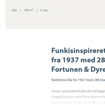
2
Villa
|
198 m
|
6 vær.
Funkisinspirer
fra 1937 med 28
Fortunen & Dyr
Rødstensvilla fra 1937 med 288 et
Smuk og karakterfuld villa belig
hyggelig have samt flere skønne te
imponerende tagterrasse. Hertil ga