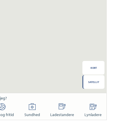
KORT
SATELLIT
 jeg?
og fritid
Sundhed
Ladestandere
Lynladere