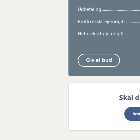
Udbetaling
Ejendommen ligger attraktivt ved
til både Lyngby Hovedgade og Jæg
Brutto ekskl. ejerudgift
indkøbsmuligheder. Området byde
Netto ekskl. ejerudgift
Her får de rette købere en helt sær
kan nydes morgen, middag og aft
Giv et bud
Skal 
Bes