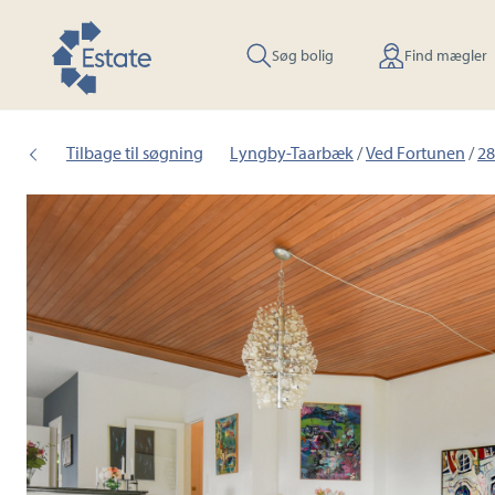
Søg bolig
Find mægler
Tilbage til søgning
Lyngby-Taarbæk
/
Ved Fortunen
/
28