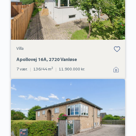
Bolig er gemt
Villa
under dine
favoritter.
Apollovej 16A, 2720 Vanløse
2
7 vær.
|
136/44 m
|
11.900.000 kr.
Villa:
Køllegårdsvej
56,
2730
Herlev