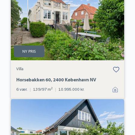
60,
2400
København
NV
NY PRIS
Bolig er gemt
Villa
under dine
favoritter.
Horsebakken 60, 2400 København NV
2
6 vær.
|
139/97 m
|
10.995.000 kr.
Villa:
Apollovej
16A,
2720
Vanløse