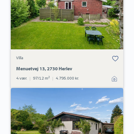
Herlev
Bolig er gemt
Villa
under dine
favoritter.
Menuetvej 13, 2730 Herlev
2
4 vær.
|
97/12 m
|
4.795.000 kr.
Villa:
Lucernevej
136,
2610
Rødovre