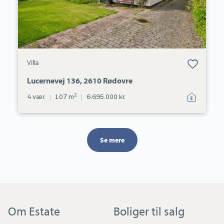
Bolig er gemt
Villa
under dine
favoritter.
Lucernevej 136, 2610 Rødovre
2
4 vær.
|
107 m
|
6.695.000 kr.
Se mere
Om Estate
Boliger til salg