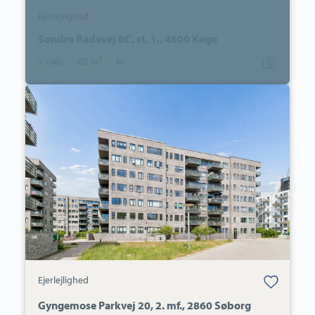
Ejerlejlighed
Søndre Badevej 6C, st. 1., 4600 Køge
2
2 vær.
|
63 m
|
kr.
Ejerlejlighed:
Gyngemose
Parkvej
20,
2.
mf.,
2860
Søborg
Bolig er gemt
Ejerlejlighed
under dine
favoritter.
Gyngemose Parkvej 20, 2. mf., 2860 Søborg