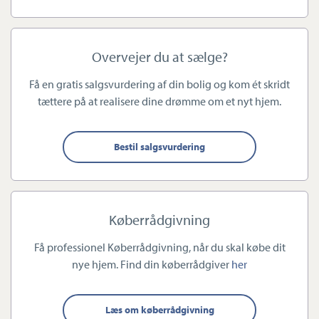
ellers kompleks proces.
Gennemsigtighed i øjenhøjde
– uden jura-jargon og uden
Overvejer du at sælge?
unødigt hastværk.
Et team, der arbejder med hjertet
– og sætter dine behov
Få en gratis salgsvurdering af din bolig og kom ét skridt
først.
tættere på at realisere dine drømme om et nyt hjem.
Markedsføring på allerhøjeste niveau
– skarp strategi,
flotte præsentationer og målrettet eksponering.
Bestil salgsvurdering
Indgående lokal viden
– om boligtyper, dagspriser,
udvikling og køberadfærd i netop dit område.
Vi hjælper både familier i forandring, seniorer, unge
Køberrådgivning
førstegangskøbere og alle, der ønsker en ordentlig, tryg og
kompetent proces. Hos os er alle handler lige vigtige.
Få professionel Køberrådgivning, når du skal købe dit
nye hjem. Find din køberrådgiver
her
Lokalkendskab og faglighed du kan mærke
1. Sikkerhed, tryghed og effektivitet
Læs om køberrådgivning