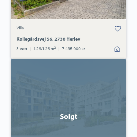
Bolig er gemt
Villa
under dine
favoritter.
Køllegårdsvej 56, 2730 Herlev
2
3 vær.
|
126/126 m
|
7.495.000 kr.
Ejerlejlighed:
Søndre
Badevej
6C,
st.
1.,
4600
Køge
Solgt