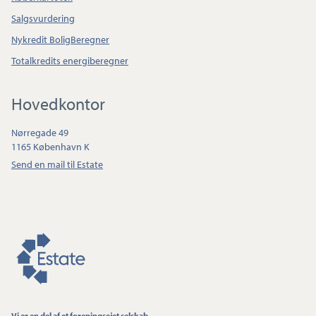
Salgsvurdering
Nykredit BoligBeregner
Totalkredits energiberegner
Hovedkontor
Nørregade 49
1165 København K
Send en mail til Estate
Vi er en del af et foreningsejet selskab