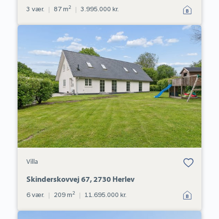
2
3 vær.
|
87 m
|
3.995.000 kr.
Villa:
Skinderskovvej
67,
2730
Herlev
Bolig er gemt
Villa
under dine
favoritter.
Skinderskovvej 67, 2730 Herlev
2
6 vær.
|
209 m
|
11.695.000 kr.
Villa: