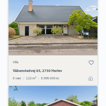
Våbenstedvej
65,
2730
Herlev
Bolig er gemt
Villa
under dine
favoritter.
Våbenstedvej 65, 2730 Herlev
2
5 vær.
|
122 m
|
5.995.000 kr.
Villa:
Menuetvej
13,
2730