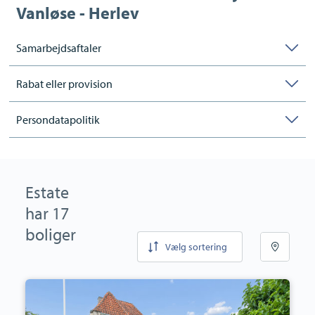
Vanløse - Herlev
Forsikring dækker kun formidling af ejendomme beliggende i
Danmark fra kontorer beliggende i Europa
Samarbejdsaftaler
Rabat eller provision
Persondatapolitik
Køberrådgivning
Estate
har 17
boliger
Vælg sortering
CVR:
19709485
Villa:
Horsebakken