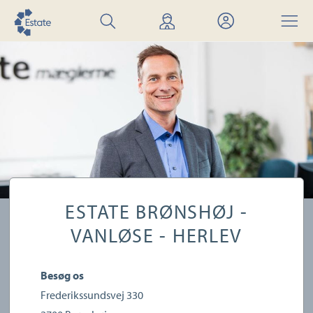
Søg
Find
Mit
Menu
bolig
mægler
Estate
ESTATE BRØNSHØJ -
VANLØSE - HERLEV
Besøg os
Frederikssundsvej 330