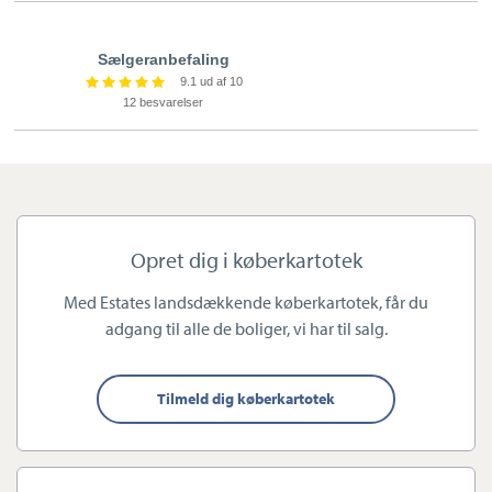
andelsboligejendomme m.v. Vi mestrer de fleste "dansetrin"
indenfor boligsalg.
Sælgeranbefaling
9.1 ud af 10
12 besvarelser
Vi kender branchen og markedet til bunds og sætter en ære i
detaljen.
Vores arbejde tager udgangspunkt i et tillidsforhold til alle
sælgere og købere. Nøgleordene er:
Opret dig i køberkartotek
Med Estates landsdækkende køberkartotek, får du
Integritet, præcision, humor og god energi
adgang til alle de boliger, vi har til salg.
Vi er effektive og leverer ALTID varen
Vi har gennem mange år opbygget et stærkt netværk, og har
Tilmeld dig køberkartotek
mange tilbagevendende ambassadører
Vi kender dagsprisen på din bolig, og besidder evnen til at
skræddersy den korrekte plan og strategi for salget