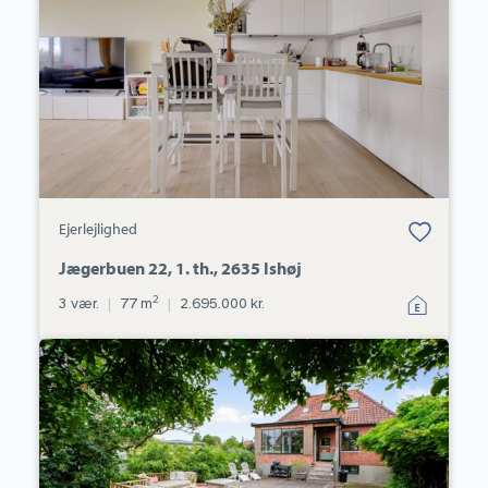
1.
th.,
2635
Ishøj
Bolig er gemt
Ejerlejlighed
under dine
favoritter.
Jægerbuen 22, 1. th., 2635 Ishøj
2
3 vær.
|
77 m
|
2.695.000 kr.
Villa:
Poppel
Alle
3A,
2650
Hvidovre