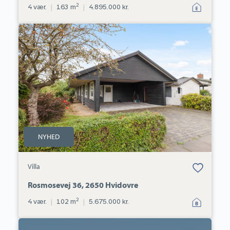
2
4 vær.
|
163 m
|
4.895.000 kr.
Villa:
Rosmosevej
36,
2650
Hvidovre
NYHED
Bolig er gemt
Villa
under dine
favoritter.
Rosmosevej 36, 2650 Hvidovre
2
4 vær.
|
102 m
|
5.675.000 kr.
Villa: