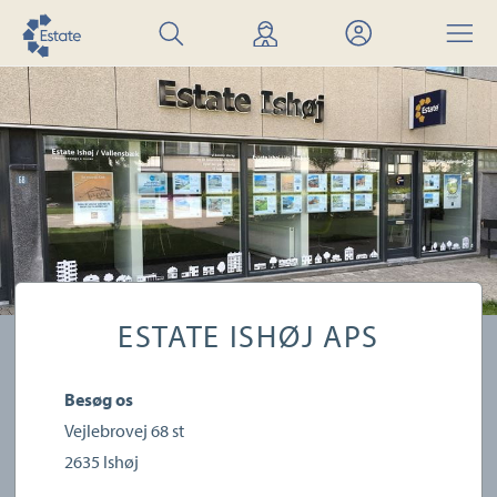
Søg
Find
Mit
Menu
bolig
mægler
Estate
ESTATE ISHØJ APS
Besøg os
Vejlebrovej 68 st
2635
Ishøj