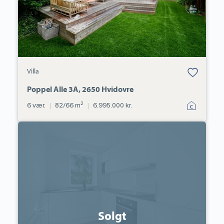
Bolig er gemt
Villa
under dine
favoritter.
Poppel Alle 3A, 2650 Hvidovre
2
6 vær.
|
82/66 m
|
6.995.000 kr.
Ejerlejlighed:
Nørre
Boulevard
132,
1.
tv.,
4600
Køge
Solgt