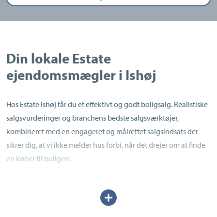
Din lokale Estate
ejendomsmægler i Ishøj
Hos Estate Ishøj får du et effektivt og godt boligsalg. Realistiske
salgsvurderinger og branchens bedste salgsværktøjer,
kombineret med en engageret og målrettet salgsindsats der
sikrer dig, at vi ikke melder hus forbi, når det drejer om at finde
en køber til boligen.
Under navnet, Estate mæglerne Ishøj, gemmer der sig mange
Udvid/skjul
års erfaring med alle former for boligsalg, herunder
tekst
køberrådgivning, vurderingsforretning af