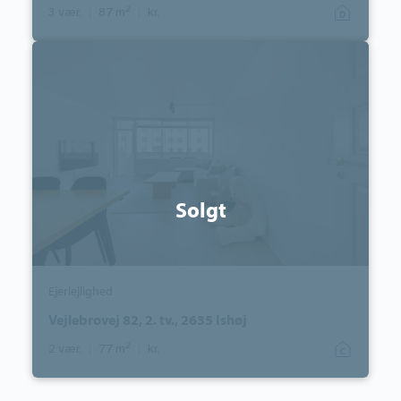
2
3 vær.
|
87 m
|
kr.
Ejerlejlighed:
Vejlebrovej
82,
2.
tv.,
2635
Ishøj
Solgt
Ejerlejlighed
Vejlebrovej 82, 2. tv., 2635 Ishøj
2
2 vær.
|
77 m
|
kr.