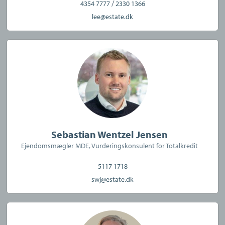
/
4354 7777
2330 1366
CVR:
31630762
lee@estate.dk
Sebastian Wentzel Jensen
Ejendomsmægler MDE, Vurderingskonsulent for Totalkredit
5117 1718
swj@estate.dk