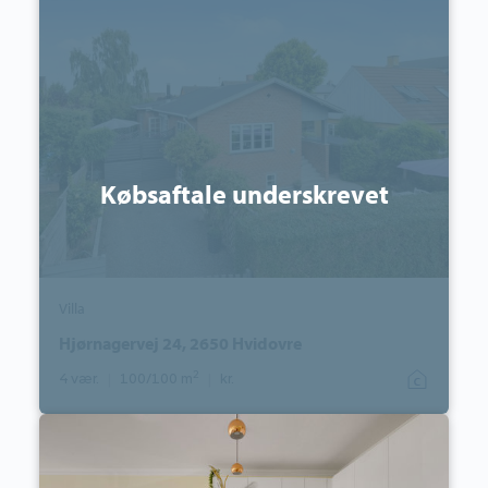
Hjørnagervej
24,
2650
Hvidovre
Købsaftale underskrevet
Villa
Hjørnagervej 24, 2650 Hvidovre
2
4 vær.
|
100/100 m
|
kr.
Ejerlejlighed:
Jægerbuen
22,