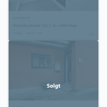
Ejerlejlighed
Nørre Boulevard 132, 1. tv., 4600 Køge
2
2 vær.
|
54 m
|
kr.
Rækkehus:
Granlunden
21,
2635
Ishøj
Solgt