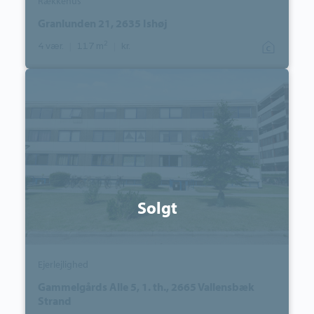
Rækkehus
Granlunden 21, 2635 Ishøj
2
4 vær.
|
117 m
|
kr.
Ejerlejlighed:
Gammelgårds
Alle
5,
1.
th.,
2665
Vallensbæk
Strand
Solgt
Ejerlejlighed
Gammelgårds Alle 5, 1. th., 2665 Vallensbæk
Strand