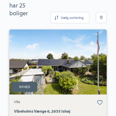
har 25
boliger
Vælg sortering
Villa:
Vibeholms
Vænge
6,
2635
Ishøj
NYHED
Bolig er gemt
Villa
under dine
favoritter.
Vibeholms Vænge 6, 2635 Ishøj