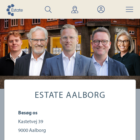
Søg
Find
Mit
Menu
bolig
mægler
Estate
ESTATE AALBORG
Besøg os
Kastetvej 39
9000
Aalborg