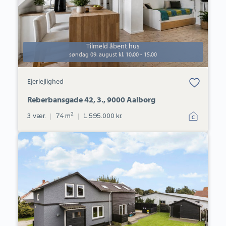
Tilmeld åbent hus
søndag 09. august kl. 10.00 - 15.00
Bolig er gemt
Ejerlejlighed
under dine
favoritter.
Reberbansgade 42, 3., 9000 Aalborg
2
3 vær.
|
74 m
|
1.595.000 kr.
Villa:
Gudumvej
27,
9260
Gistrup