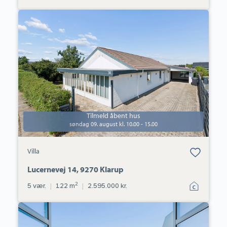
Villa:
Lucernevej
14,
9270
Klarup
Tilmeld åbent hus
søndag 09. august kl. 10.00 - 15.00
Bolig er gemt
Villa
under dine
favoritter.
Lucernevej 14, 9270 Klarup
2
5 vær.
|
122 m
|
2.595.000 kr.
Andelsbolig:
Sønderbro