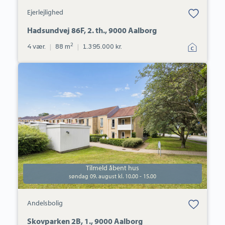
Bolig er gemt
Ejerlejlighed
under dine
favoritter.
Hadsundvej 86F, 2. th., 9000 Aalborg
2
4 vær.
|
88 m
|
1.395.000 kr.
Andelsbolig:
Skovparken
2B,
1.,
9000
Aalborg
Tilmeld åbent hus
søndag 09. august kl. 10.00 - 15.00
Bolig er gemt
Andelsbolig
under dine
favoritter.
Skovparken 2B, 1., 9000 Aalborg