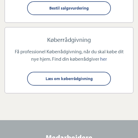
efter din konkrete livssituation, så du føler dig tryg og sikker
Bestil salgsvurdering
undervejs gennem bolighandlen.
Vi formidler køb og salg af alle boligformer – herunder villaer,
Køberrådgivning
ejerlejligheder, andelsboliger, rækkehuse og sommerhuse. Med
jævne mellemrum formidler vi også hobbylandbrug.
Få professionel Køberrådgivning, når du skal købe dit
Sommerhuse handler vi især ved Vestkysten, Blokhus, Løkken
nye hjem. Find din køberrådgiver
her
og Lønstrup.
Læs om køberrådgivning
Vores forudsætninger
Indehaver- og familieduoen Claus og Thomas Algren er stærkt
lokal forankrede med bopæl og opvækst i bl.a. Aalborg,
Hasseris og Gistrup – og vores medarbejdere har store netværk i
Medarbejdere