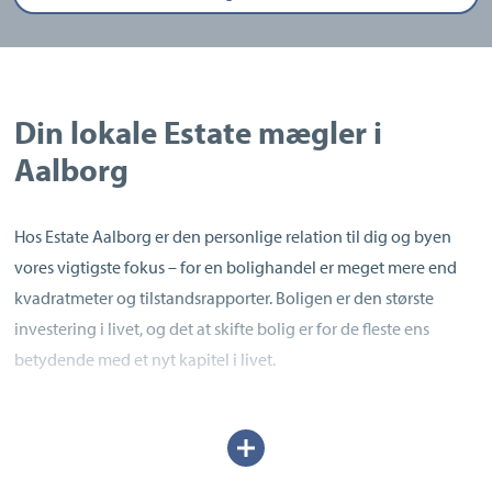
Din lokale Estate mægler i
Aalborg
Hos Estate Aalborg er den personlige relation til dig og byen
vores vigtigste fokus – for en bolighandel er meget mere end
kvadratmeter og tilstandsrapporter. Boligen er den største
investering i livet, og det at skifte bolig er for de fleste ens
betydende med et nyt kapitel i livet.
Den lokale fortælling er en vigtig del af alle vores bolighandler,
Udvid/skjul
for det er den, der samler os – og det er den, der gør Aalborg til
tekst
noget særligt. Aalborg rummer både vigtig Danmarkshistorie