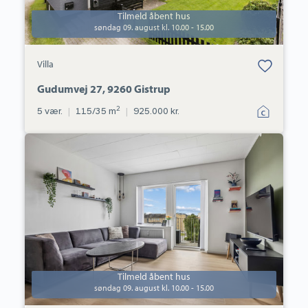
Tilmeld åbent hus
søndag 09. august kl. 10.00 - 15.00
Bolig er gemt
Villa
under dine
favoritter.
Gudumvej 27, 9260 Gistrup
2
5 vær.
|
115/35 m
|
925.000 kr.
Ejerlejlighed:
Hadsundvej
86F,
2.
th.,
9000
Aalborg
Tilmeld åbent hus
søndag 09. august kl. 10.00 - 15.00