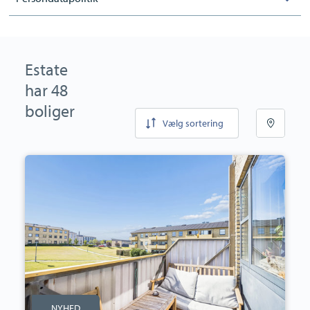
Estate
har 48
boliger
Vælg sortering
Andelsbolig:
Roald
Amundsens
Vej
49,
1.,
9210
Aalborg
SØ
NYHED