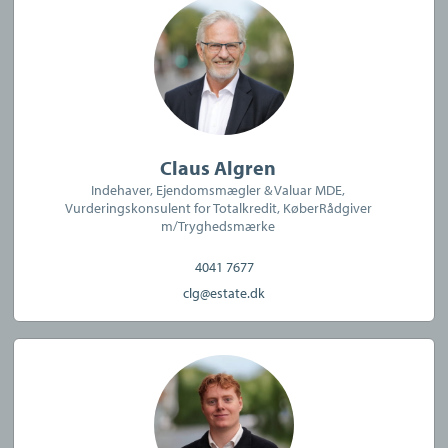
Vi glæder os til at hjælpe dig!
Virksomheden har tegnet ansvarsforsikring og garantistillelse
hos HDI Global Specialty, Langebrogade 3F, 1411 København K.
Telefon: 3336 9696.
Forsikring dækker kun formidling af ejendomme beliggende i
Danmark fra kontorer beliggende i Europa
Claus Algren
Indehaver, Ejendomsmægler & Valuar MDE,
Vurderingskonsulent for Totalkredit, KøberRådgiver
m/Tryghedsmærke
4041 7677
clg@estate.dk
Køberrådgivning