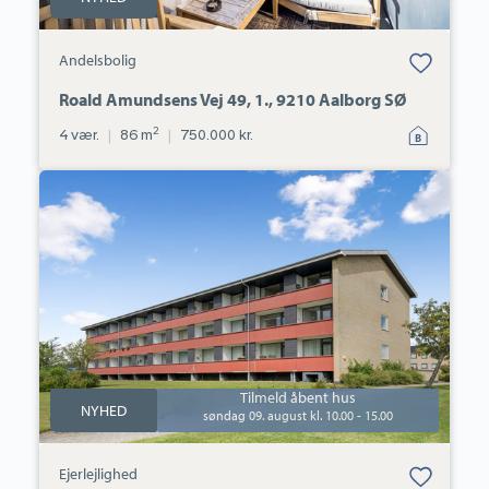
Bolig er gemt
Andelsbolig
under dine
favoritter.
Roald Amundsens Vej 49, 1., 9210 Aalborg SØ
2
4 vær.
|
86 m
|
750.000 kr.
Ejerlejlighed:
Perikumvej
1,
st.
tv.,
9000
Aalborg
Tilmeld åbent hus
NYHED
søndag 09. august kl. 10.00 - 15.00
Bolig er gemt
Ejerlejlighed
under dine