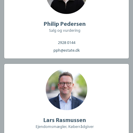
CVR:
38 24 76 89
Philip Pedersen
Salg og vurdering
2928 0144
pph@estate.dk
Lars Rasmussen
Ejendomsmægler, Køberrådgiver