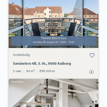
4B,
3.
th.,
9000
Aalborg
Tilmeld åbent hus
søndag 09. august kl. 10.00 - 15.00
Bolig er gemt
Andelsbolig
under dine
favoritter.
Sønderbro 4B, 3. th., 9000 Aalborg
2
3 vær.
|
84 m
|
895.000 kr.
Ejerlejlighed:
Reberbansgade
42,
3.,
9000
Aalborg