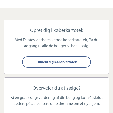
og historiske bygningsværker, men vi har også skov, udsigt over
Limfjorden og moderne storbyliv i hjertet af Aalborg.
Vores mæglere har alle stor faglighed og mange års erfaring
Opret dig i køberkartotek
med bolighandler i og omkring Aalborg. Det er med til at sikre,
Med Estates landsdækkende køberkartotek, får du
at vi altid kan give dig den bedste service med personlig
adgang til alle de boliger, vi har til salg.
rådgivning hele vejen igennem din bolighandel.
Tilmeld dig køberkartotek
Sådan arbejder vi
Overvejer du at sælge?
Med en stor motor i ryggen, stærke digitale
markedsføringsværktøjer og et kompetent hold af mæglere, går
Få en gratis salgsvurdering af din bolig og kom ét skridt
vi altid til opgaven med stor professionalisme og respekt for
tættere på at realisere dine drømme om et nyt hjem.
dine ønsker. Vi gør os umage for at skræddersy vores rådgivning