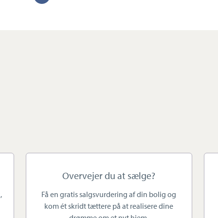
tekst
i højsædet
 vi i særlig grad den personlige kontakt. Vi ved, hvor stor
 bolig. Som sælger skiller du dig af med et hus fyldt med
er for et nyt kapitel i dit liv. Derfor er det vigtigt, at du
iver, der trygt kan navigere dig gennem forløbet.
ehaver og ejendomsmægler Lars Joachim Hansen, der har
ægler, hvor den seneste årrække har været i Slagelse
Overvejer du at sælge?
er fire år.
,
Få en gratis salgsvurdering af din bolig og
kom ét skridt tættere på at realisere dine
drømme om et nyt hjem.