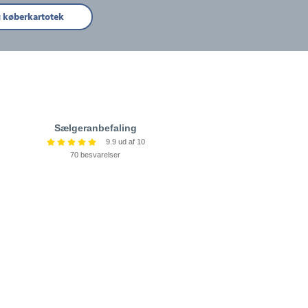
g køberkartotek
Sælgeranbefaling
9.9 ud af 10
70 besvarelser