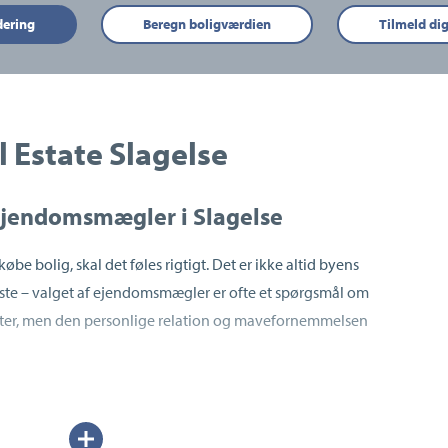
dering
Beregn boligværdien
Tilmeld di
 Estate Slagelse
 ejendomsmægler i Slagelse
øbe bolig, skal det føles rigtigt. Det er ikke altid byens
dste – valget af ejendomsmægler er ofte et spørgsmål om
tater, men den personlige relation og mavefornemmelsen
agelse stor vægt på at hjælpe dig trygt og bekvemt
tart til slut, så du slipper for unødvendige
Udvid/skjul