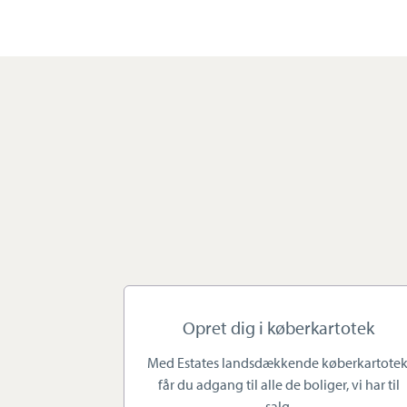
bekymringer.
Personlig kontakt 
Hos Estate Slagelse prioriterer
en beslutning det er at handle
minder – og som køber står du ov
ser os som din personlige rådg
Estate Slagelse drives af ind
15 års erfaring som ejendomsm
Opret dig i køberkartotek
med over 300 handler på lidt ov
Med Estates landsdækkende køberkartotek
får du adgang til alle de boliger, vi har til
salg.