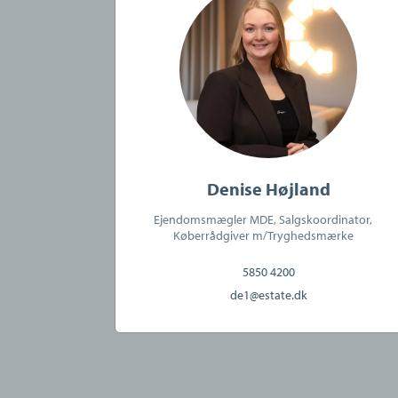
CVR:
42125245
Denise Højland
Ejendomsmægler MDE, Salgskoordinator,
Køberrådgiver m/Tryghedsmærke
5850 4200
de1@estate.dk