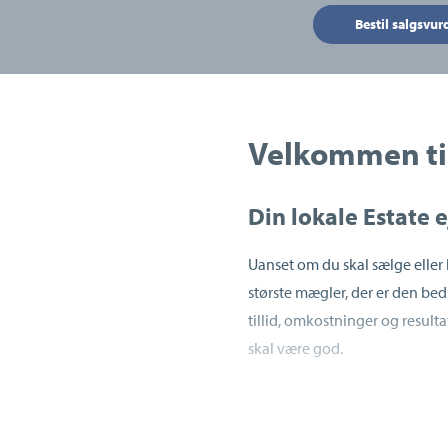
Bestil salgsvur
Velkommen til
Din lokale Estate
Uanset om du skal sælge eller k
største mægler, der er den be
tillid, omkostninger og resul
skal være god.
Derfor lægger vi hos Estate Sl
gennem hele bolighandlen fra s