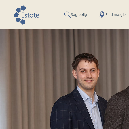
Søg bolig
Find mægler