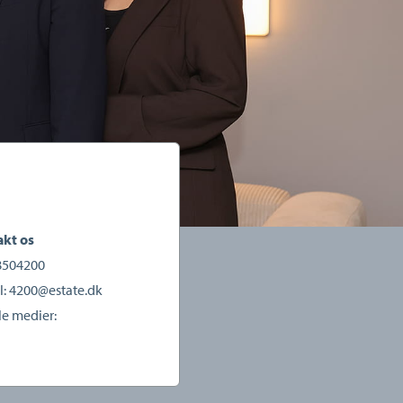
kt os
8504200
l:
4200@estate.dk
le medier: