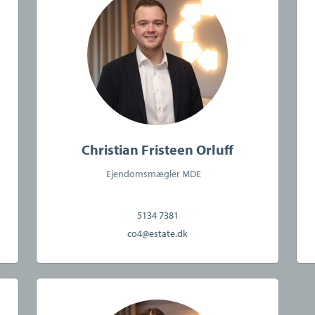
ng til dig, der ønsker tæt rådgivning i købsfasen. Med
hjælp til pristjek, gennemgang af vigtige dokumenter og
risforhandling med sælgers mægler. Ring til os, hvis du
muligheder for køberrådgivning.
koncernen. Det betyder, at du ved at bruge os som mægler
Christian Fristeen Orluff
af din bolig gennem et tæt samarbejde med Totalkredit og
Ejendomsmægler MDE
5134 7381
 års erfaring og et nært lokalkendskab til Slagelse?
co4@estate.dk
 hjælpe dig godt videre.