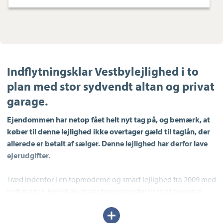
Indflytningsklar Vestbylejlighed i to
plan med stor sydvendt altan og privat
garage.
Ejendommen har netop fået helt nyt tag på, og bemærk, at
køber til denne lejlighed ikke overtager gæld til taglån, der
allerede er betalt af sælger. Denne lejlighed har derfor lave
ejerudgifter.
Træd indenfor i en topmoderne og smart lejlighed fra 2009 med
helt nyt tag. Her vil du straks fornemme følelsen af hvordan
hyggen fordeles i to plan med masser af lys og en planløsning,
Udvid/skjul
der giver plads til både enlige og par.
tekst