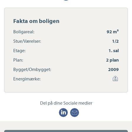
Du træder indenfor via entreen og bemærker straks den stilrene
indretning, hvor vægten er lagt på funktionalitet uden at gå på
kompromis med hygge og charme.
Fakta om boligen
Indenfor finder du først et nordvendt soveværelse, et nydeligt
og praktisk badeværelse med vaskesøjle og smukt brusehjørne
Boligareal:
92 m²
med flotte klinker på væggene. Herfra videre til et skønt
Stue/Værelser:
1/2
køkken/alrum, hvor hverdagen naturligt samler sig - især
Etage:
1. sal
omkring madlavning og spisetiderne. Her er plads til et rigtig
stort spisebord og lyset falder ind fra syd gennem det store
Plan:
2 plan
vinduesparti og døren ud til den fine altan, med god plads til
Bygget/Ombygget:
2009
både et bord og måske også en grill.
Energimærke:
Boligens øverste plan er på samme vis indrette med smarte
løsninger og giver mulighed for nem indretninbg til f.eks. TV-
stue med en imponerende loftshøjde og et fantastisk lysindfald
fra det store vinduesparti. Efter stuen finder du et ekstra rum,
Del på dine Sociale medier
som passer perfekt til walkin-closet, kontor,
hjemmearbejdsplads eller et hyggeligt hobbyrum.
Sammen med lejligheden følger garage nr. 13, og derfor skal du