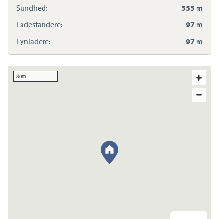
Sundhed:
355 m
Ladestandere:
97 m
Lynladere:
97 m
30m