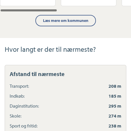
Læs mere om kommunen
Hvor langt er der til nærmeste?
Afstand til nærmeste
Transport:
208 m
Indkøb:
185 m
Daginstitution:
295 m
Skole:
274 m
Sport og fritid:
238 m