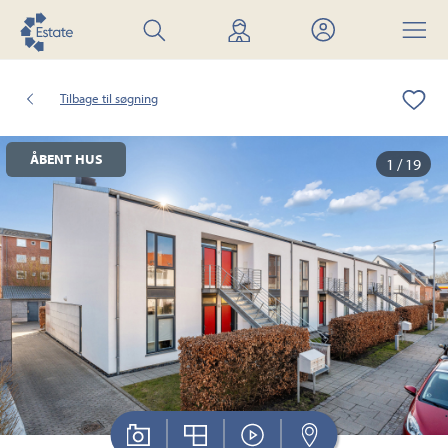
Søg
Find
Mit
Menu
bolig
mægler
Estate
Tilbage til søgning
ÅBENT HUS
1 / 19