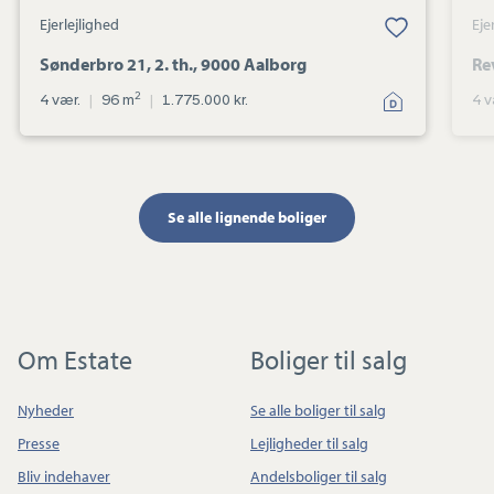
Ejerlejlighed
Eje
Sønderbro 21, 2. th., 9000 Aalborg
Re
2
4 vær.
|
96 m
|
1.775.000 kr.
4 v
Se alle lignende boliger
Om Estate
Boliger til salg
Nyheder
Se alle boliger til salg
Presse
Lejligheder til salg
Bliv indehaver
Andelsboliger til salg