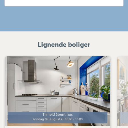
Lignende boliger
Ejerlejlighed:
Sønderbro
21,
2.
th.,
9000
Aalborg
Tilmeld åbent hus
søndag 09. august kl. 10.00 - 15.00