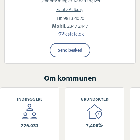
Ejendomsmægler, Køberrådgiver
Estate Aalborg
Tlf.
9813 4020
Mobil.
2347 2447
lr7@estate.dk
Send besked
Om kommunen
INDBYGGERE
GRUNDSKYLD
226.033
7,400‰