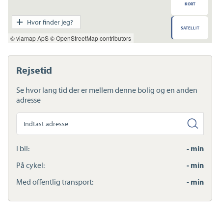
KORT
Transport
Hvor finder jeg?
SATELLIT
Indkøb
© viamap ApS
© OpenStreetMap contributors
Daginstitution
Skole
Sport og fritid
Rejsetid
Sundhed
Ladestandere
Se hvor lang tid der er mellem denne bolig og en anden
Lynladere
adresse
Søg
anden
adresse
I bil:
- min
På cykel:
- min
Med offentlig transport:
- min