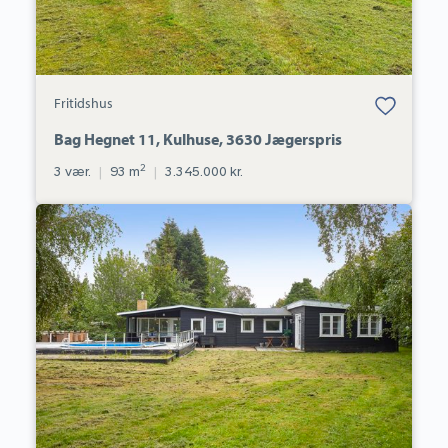
Bolig er gemt
Fritidshus
under dine
favoritter.
Bag Hegnet 11, Kulhuse, 3630 Jægerspris
2
3 vær.
|
93 m
|
3.345.000 kr.
Fritidshus:
Præsthøjvej
14,
3300
Frederiksværk