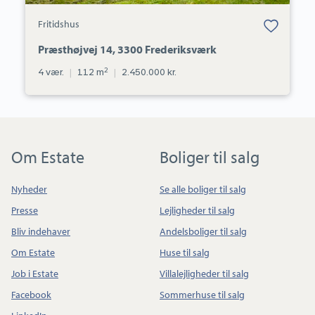
Bolig er gemt
Fritidshus
under dine
favoritter.
Præsthøjvej 14, 3300 Frederiksværk
2
4 vær.
|
112 m
|
2.450.000 kr.
Om Estate
Boliger til salg
Nyheder
Se alle boliger til salg
Presse
Lejligheder til salg
Bliv indehaver
Andelsboliger til salg
Om Estate
Huse til salg
Job i Estate
Villalejligheder til salg
Facebook
Sommerhuse til salg