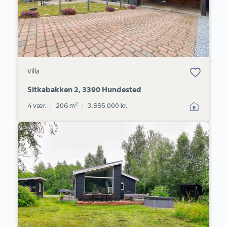
Bolig er gemt
Villa
under dine
favoritter.
Sitkabakken 2, 3390 Hundested
2
4 vær.
|
206 m
|
3.995.000 kr.
Fritidshus:
Bag
Hegnet
11,
Kulhuse,
3630
Jægerspris