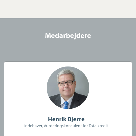
villaer, sommerhuse, landejendomme og grunde. Boligmassen
er vidt forskellig, og det er købere og sælgere også. Det er
derfor vigtigt, at salget af din bolig bliver tilrettelagt og
skræddersyet, så salget kan gå så nemt som muligt.
Medarbejdere
Står du foran et boligkøb, kan vi også hjælpe dig. Vi har Dansk
Ejendomsmæglerforenings tryghedsmærke, som er din garanti
for god og grundig køberrådgivning. Det er din sikkerhed for, at
vi som mæglerforretning også er i stand til trygt og sikkert at
hjælpe dig igennem købsprocessen, hvis du overvejer køb af ny
bolig.
Vi er altid tilgængelige, så tøv ikke med at kontakte os for en
uforpligtende snak omkring dine muligheder – og få en
Henrik Bjerre
personlig og skræddersyet rådgivning.
Indehaver, Vurderingskonsulent for Totalkredit