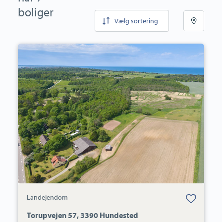
boliger
Vælg sortering
Landejendom:
Torupvejen
57,
3390
Hundested
Bolig er gemt
Landejendom
under dine
favoritter.
Torupvejen 57, 3390 Hundested