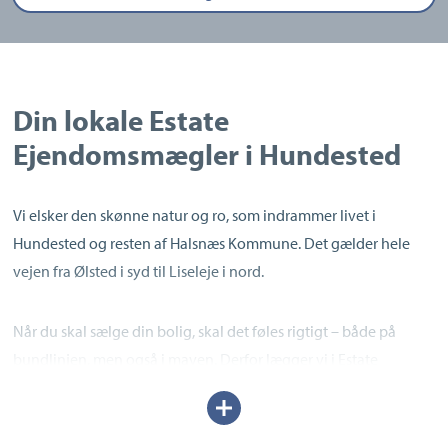
Din lokale Estate
Ejendomsmægler i Hundested
Vi elsker den skønne natur og ro, som indrammer livet i
Hundested og resten af Halsnæs Kommune. Det gælder hele
vejen fra Ølsted i syd til Liseleje i nord.
Når du skal sælge din bolig, skal det føles rigtigt – både på
bundlinjen, men også i maven. Derfor lægger vi i Estate
Hundested stor vægt på at hjælpe dig trygt og bekvemt
Udvid/skjul
gennem hele salgsprocessen fra start til slut, så du slipper for
tekst
unødvendige bekymringer.