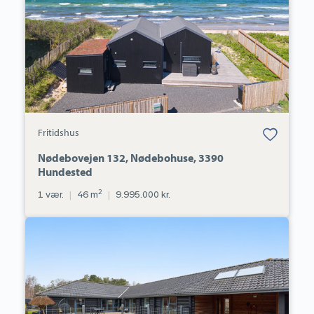
3390
Hundested
Bolig er gemt
Fritidshus
under dine
favoritter.
Nødebovejen 132, Nødebohuse, 3390
Hundested
2
1 vær.
|
46 m
|
9.995.000 kr.
Villa:
Sitkabakken
2,
3390
Hundested