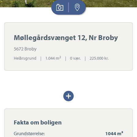
Møllegårdsvænget 12, Nr Broby
5672 Broby
2
Helårsgrund
|
1.044 m
|
0 vær.
|
225.000 kr.
Udvid/skjul
tekst
Fakta om boligen
Grundstørrelse:
1044 m²