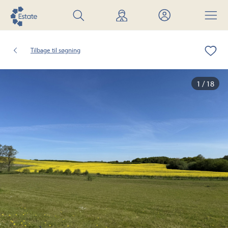
Søg
Find
Mit
Menu
bolig
mægler
Estate
Tilbage til søgning
1 / 18