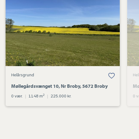
Nr
Broby,
5672
Broby
Helårsgrund
He
Møllegårdsvænget 10, Nr Broby, 5672 Broby
Mø
2
0 vær.
|
1148 m
|
225.000 kr.
0 v