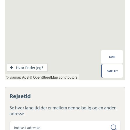
KORT
Transport
Hvor finder jeg?
SATELLIT
Indkøb
© viamap ApS
© OpenStreetMap contributors
Daginstitution
Skole
Sport og fritid
Rejsetid
Sundhed
Ladestandere
Se hvor lang tid der er mellem denne bolig og en anden
Lynladere
adresse
Søg
anden