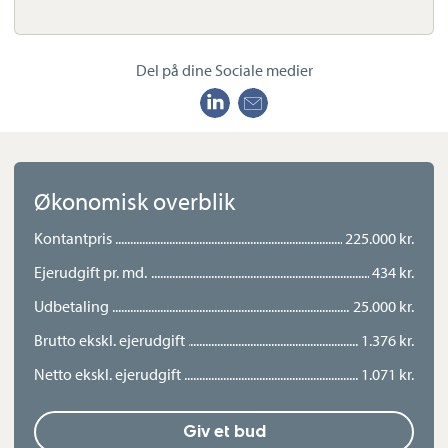
Del på dine Sociale medier
Økonomisk overblik
Kontantpris
225.000 kr.
Ejerudgift pr. md.
434 kr.
Udbetaling
25.000 kr.
Brutto ekskl. ejerudgift
1.376 kr.
Netto ekskl. ejerudgift
1.071 kr.
Giv et bud