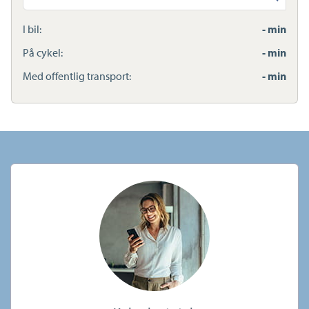
adresse
I bil:
- min
På cykel:
- min
Med offentlig transport:
- min