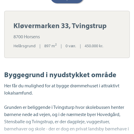
Kløvermarken 33, Tvingstrup
8700 Horsens
2
Helårsgrund
|
897 m
|
0 vær.
|
450.000 kr.
Byggegrund i nyudstykket område
Her får du mulighed for at bygge drømmehuset i attraktivt
lokalsamfund.
Grunden er beliggende i Tvingsturp hvor skolebussen henter
børnene nede ad vejen, og i de nærmeste byer Hovedgård,
Stensballe og Tvingstrup, er der dagpleje, vuggestuer,
børnehaver og skole - der er dog en privat landsby børnehave i