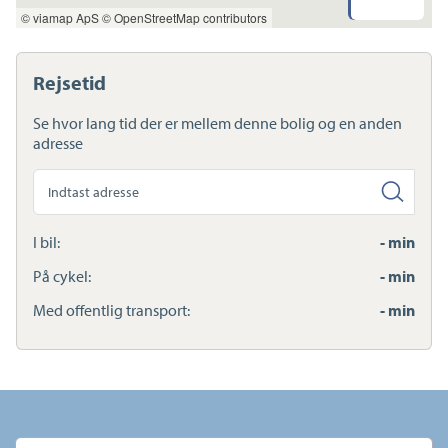
Indkøb
© viamap ApS
© OpenStreetMap contributors
Daginstitution
Skole
Sport og fritid
Rejsetid
Sundhed
Ladestandere
Se hvor lang tid der er mellem denne bolig og en anden
Lynladere
adresse
Søg
anden
adresse
I bil:
- min
På cykel:
- min
Med offentlig transport:
- min