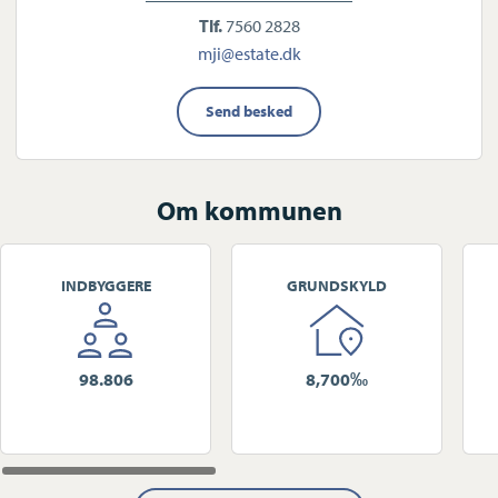
Tlf.
7560 2828
mji@estate.dk
Send besked
Om kommunen
INDBYGGERE
GRUNDSKYLD
98.806
8,700‰