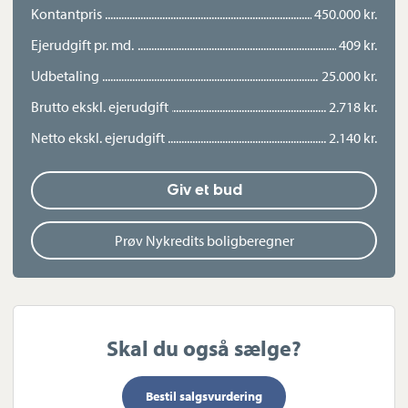
Kontantpris
450.000 kr.
Ejerudgift pr. md.
409 kr.
Udbetaling
25.000 kr.
Brutto ekskl. ejerudgift
2.718 kr.
Netto ekskl. ejerudgift
2.140 kr.
Giv et bud
Prøv Nykredits boligberegner
Skal du også sælge?
Bestil salgsvurdering