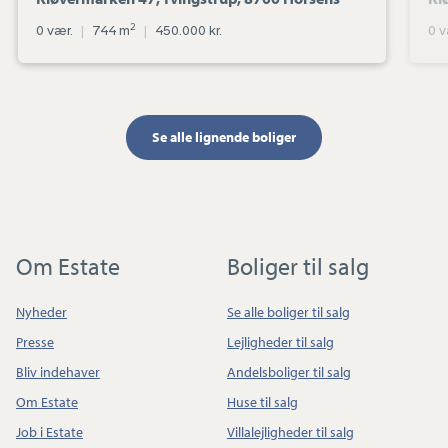
2
0 vær.
|
744 m
|
450.000 kr.
0 v
Se alle lignende boliger
Om Estate
Boliger til salg
Nyheder
Se alle boliger til salg
Presse
Lejligheder til salg
Bliv indehaver
Andelsboliger til salg
Om Estate
Huse til salg
Job i Estate
Villalejligheder til salg