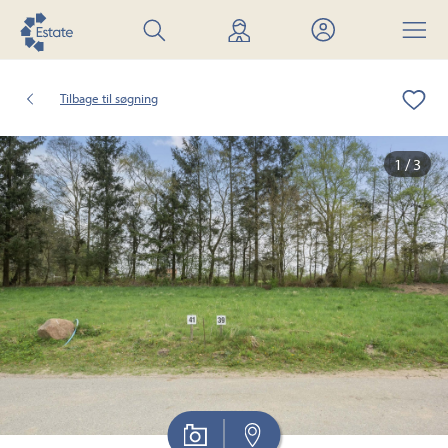
Søg
Find
Mit
Menu
bolig
mægler
Estate
Tilbage til søgning
1 / 3