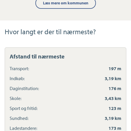
Læs mere om kommunen
Hvor langt er der til nærmeste?
Afstand til nærmeste
Transport:
197 m
Indkøb:
3,19 km
Daginstitution:
176 m
Skole:
3,43 km
Sport og fritid:
123 m
Sundhed:
3,19 km
Ladestandere:
173 m