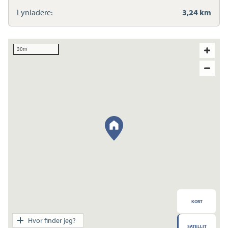
Lynladere:
3,24 km
30m
KORT
Transport
Hvor finder jeg?
SATELLIT