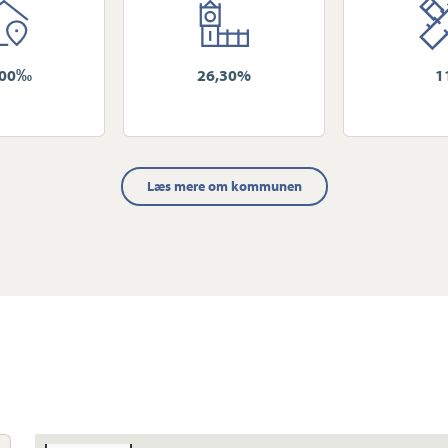
800‰
26,30%
1
Læs mere om kommunen