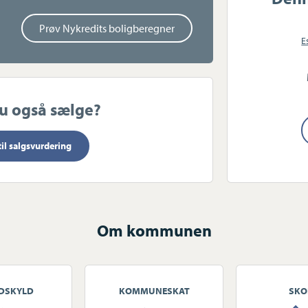
er er et fantastisk nabo-fællesskab, en skøn
Prøv Nykredits boligberegner
appe - oplevelser lige udenfor døren. Som
E
ads. Der er mulighed for flexbolig. Dette er
g, der ønsker en bolig ud over det
udsigten bliver en naturlig del af
du også sælge?
til salgsvurdering
Om kommunen
DSKYLD
KOMMUNESKAT
SKO