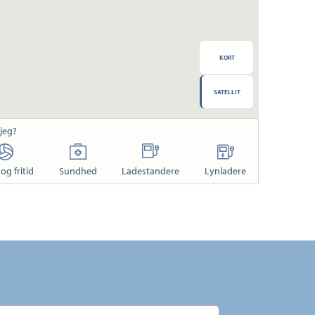
KORT
SATELLIT
 jeg?
og fritid
Sundhed
Ladestandere
Lynladere