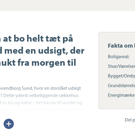
t bo helt tæt på
Fakta om 
 med en udsigt, der
Boligareal:
ukt fra morgen til
Stue/Værelser
Bygget/Omby
Grundstørrels
vendborg Sund, hvor en storslået udsigt
Energimærke
ten? Dette yderst velbeliggende rækkehus
ro, lys og natur – her har du til sundet og
n- en beliggenhed, der ganske enkelt er
tikke tæerne i vandet direkte fra terrassen
Del p
Udvid/skjul
, hvor både det glitrende vand og den
tekst
muk og levende kulisse. Vesterrøn er en lille