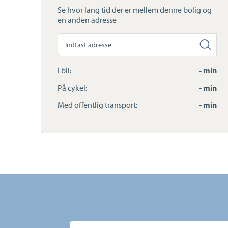
Se hvor lang tid der er mellem denne bolig og
en anden adresse
Søg
anden
adresse
I bil:
- min
På cykel:
- min
Med offentlig transport:
- min