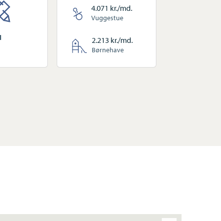
4.071 kr./md.
Vuggestue
1
2.213 kr./md.
Børnehave