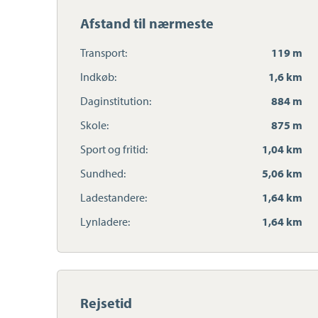
Afstand til nærmeste
Transport:
119 m
Indkøb:
1,6 km
Daginstitution:
884 m
Skole:
875 m
Sport og fritid:
1,04 km
Sundhed:
5,06 km
Ladestandere:
1,64 km
Lynladere:
1,64 km
Rejsetid