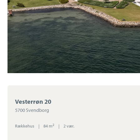
Vesterrøn 20
5700 Svendborg
2
Rækkehus
|
84 m
|
2 vær.