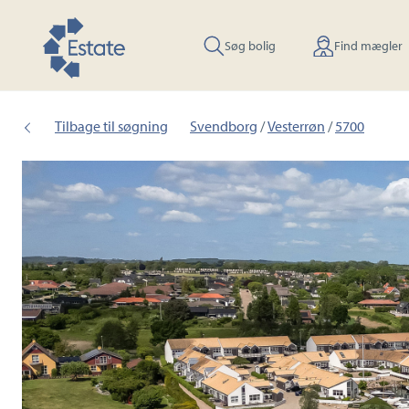
Søg bolig
Find mægler
Tilbage til søgning
Svendborg
/
Vesterrøn
/
5700