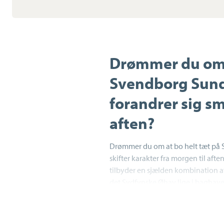
Drømmer du om a
Svendborg Sund
forandrer sig sm
aften?
Drømmer du om at bo helt tæt på S
skifter karakter fra morgen til af
tilbyder en sjælden kombination af 
det Sydfynske Øhav lige i baghave
svær at overgå. Her kan du næsten s
og nyde livet ved Svendborg Sund
hyggelige, lille marina danner en s