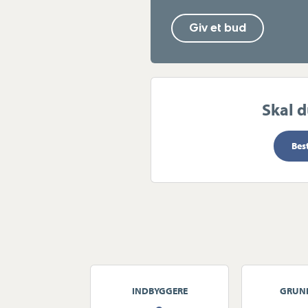
altid været et særligt sted at bo. H
Giv et bud
marina, badestrand, fælles badetr
ejer har du fortrinsret til en bådpl
en sjældent udbudt ejendom for di
sædvanlige – hvor vandet, lyset og 
hverdagen.
Skal 
Bes
INDBYGGERE
GRUN