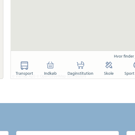
Hvor finder
Transport
Indkøb
Daginstitution
Skole
Sport 
© viamap ApS
© OpenStreetMap contributors