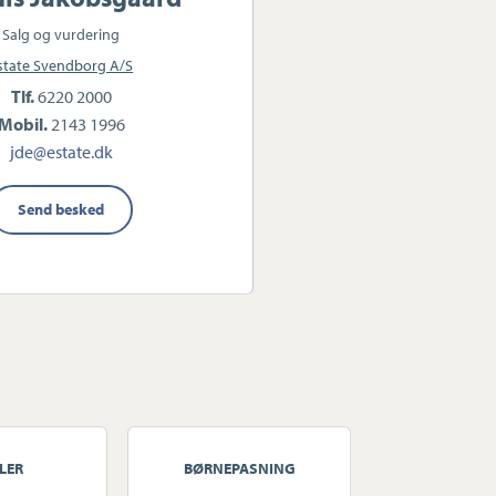
Salg og vurdering
state Svendborg A/S
Tlf.
6220 2000
Mobil.
2143 1996
jde@estate.dk
Send besked
LER
BØRNEPASNING