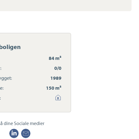
boligen
84 m²
:
0/0
gget:
1989
e:
150 m²
:
å dine Sociale medier