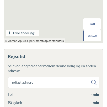
KORT
Transport
Hvor finder jeg?
SATELLIT
Indkøb
© viamap ApS
© OpenStreetMap contributors
Daginstitution
Skole
Sport og fritid
Rejsetid
Sundhed
Ladestandere
Se hvor lang tid der er mellem denne bolig og en anden
Lynladere
adresse
Søg
anden
adresse
I bil:
- min
På cykel:
- min