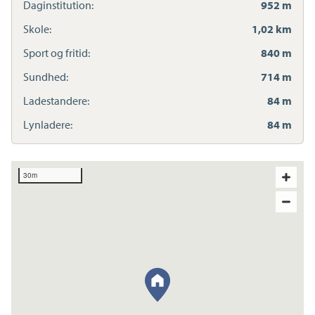
Daginstitution:
952 m
Skole:
1,02 km
Sport og fritid:
840 m
Sundhed:
714 m
Ladestandere:
84 m
Lynladere:
84 m
30m