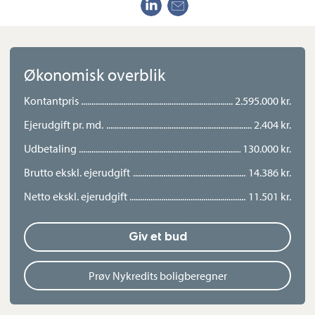
design, samtidig med at den oser af hygge og hjemlig
atmosfære. Udenfor venter et attraktivt udemiljø med hyggelig
gårdhave og træterrasse, delvist overdækket – ideelt til udeliv
året rundt.
Økonomisk overblik
Kontantpris
2.595.000 kr.
Dette rækkehus er perfekt til dig, der ønsker en bolig i ét plan i
Ejerudgift pr. md.
2.404 kr.
den østlige bydel, hvor beliggenhed, bolig og udemiljø går op i
en højere enhed.
Udbetaling
130.000 kr.
Brutto ekskl. ejerudgift
14.386 kr.
Renoveringen i 2025 omfattede bl.a.
Netto ekskl. ejerudgift
11.501 kr.
køkken og bad,
gulvvarme i alle rum,
Giv et bud
nye el og vvs-installationer og
træ/alu vinduer og døre.
Prøv Nykredits boligberegner