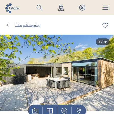
Søg
Find
Mit
Menu
bolig
mægler
Estate
Tilbage til søgning
1 / 26