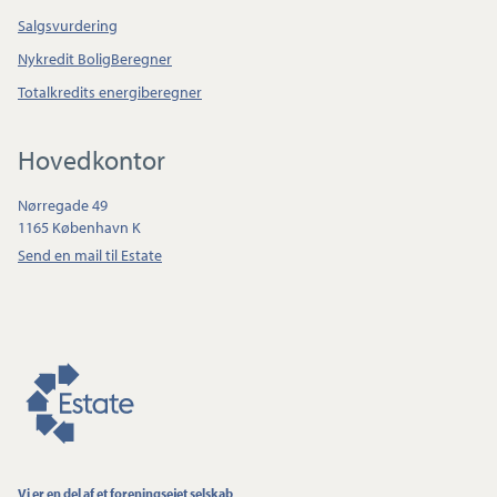
Salgsvurdering
Nykredit BoligBeregner
Totalkredits energiberegner
Hovedkontor
Nørregade 49
1165 København K
Send en mail til Estate
Vi er en del af et foreningsejet selskab