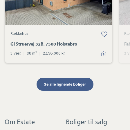
Rækkehus
Ræ
Gl Struervej 32B, 7500 Holstebro
Fa
2
3 vær.
|
98 m
|
2.195.000 kr.
3 v
Se alle lignende boliger
Om Estate
Boliger til salg