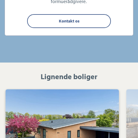
formuerådgivere.
Kontakt os
Lignende boliger
Rækkehus:
Gl
Struervej
32B,
7500
Holstebro