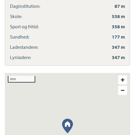
Daginstitution:
87 m
Skole:
538 m
Sport og fritid:
358 m
Sundhed:
177 m
Ladestandere:
347 m
Lynladere:
347 m
30m