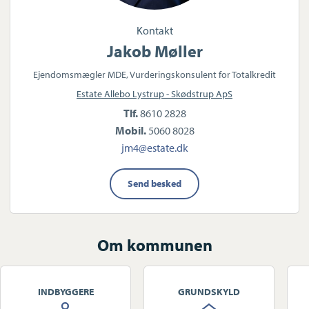
Kontakt
Jakob Møller
Ejendomsmægler MDE, Vurderingskonsulent for Totalkredit
Estate Allebo Lystrup - Skødstrup ApS
Tlf.
8610 2828
Mobil.
5060 8028
jm4@estate.dk
Send besked
Om kommunen
INDBYGGERE
GRUNDSKYLD