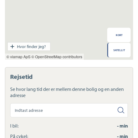
KORT
Transport
Hvor finder jeg?
SATELLIT
Indkøb
© viamap ApS
© OpenStreetMap contributors
Daginstitution
Skole
Sport og fritid
Rejsetid
Sundhed
Ladestandere
Se hvor lang tid der er mellem denne bolig og en anden
Lynladere
adresse
Søg
anden
adresse
I bil:
- min
På cykel:
- min