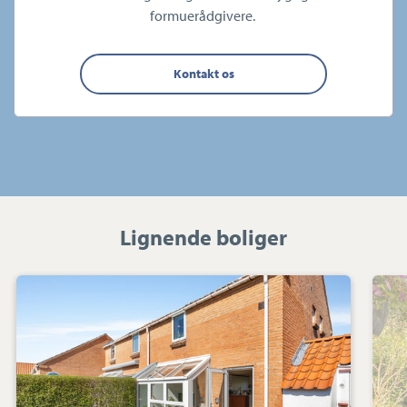
formuerådgivere.
Kontakt os
Lignende boliger
Rækkehus:
Kirsebærhaven
47,
8520
Lystrup