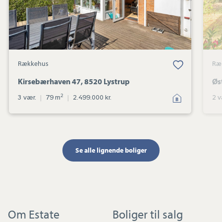
Rækkehus
Ræ
Kirsebærhaven 47, 8520 Lystrup
Øs
2
3 vær.
|
79 m
|
2.499.000 kr.
2 v
Se alle lignende boliger
Om Estate
Boliger til salg