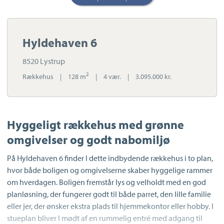
Hyldehaven 6
8520 Lystrup
2
Rækkehus
|
128 m
|
4 vær.
|
3.095.000 kr.
Hyggeligt rækkehus med grønne
omgivelser og godt nabomiljø
På Hyldehaven 6 finder I dette indbydende rækkehus i to plan,
hvor både boligen og omgivelserne skaber hyggelige rammer
om hverdagen. Boligen fremstår lys og velholdt med en god
planløsning, der fungerer godt til både parret, den lille familie
eller jer, der ønsker ekstra plads til hjemmekontor eller hobby. I
stueplan bliver I mødt af en rummelig entré med adgang til