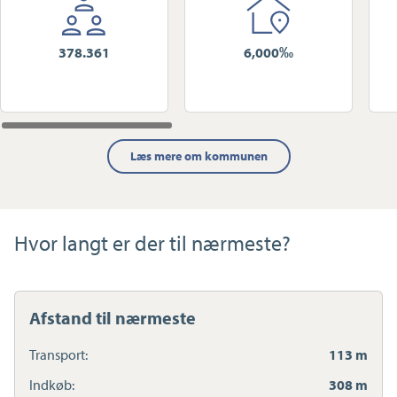
378.361
6,000‰
Læs mere om kommunen
Hvor langt er der til nærmeste?
Afstand til nærmeste
Transport:
113 m
Indkøb:
308 m