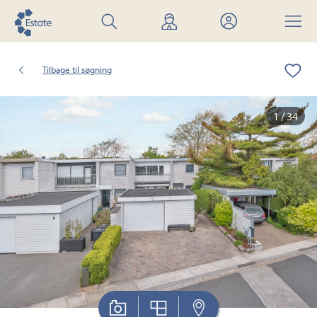
Søg
Find
Mit
Menu
bolig
mægler
Estate
Tilbage til søgning
1 / 34