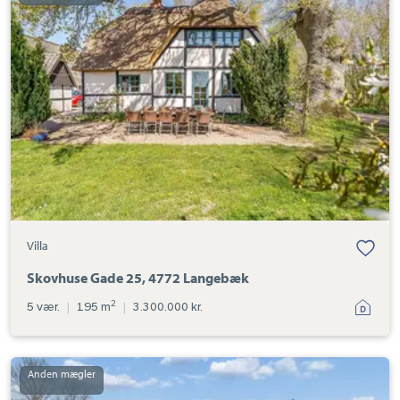
Gade
25,
4772
Langebæk
Villa
Skovhuse Gade 25, 4772 Langebæk
2
5 vær.
|
195 m
|
3.300.000 kr.
Villa:
Langebæk