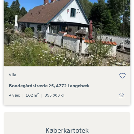
4772
Langebæk
Villa
Bondegårdstræde 25, 4772 Langebæk
2
4 vær.
|
162 m
|
895.000 kr.
Køberkartotek