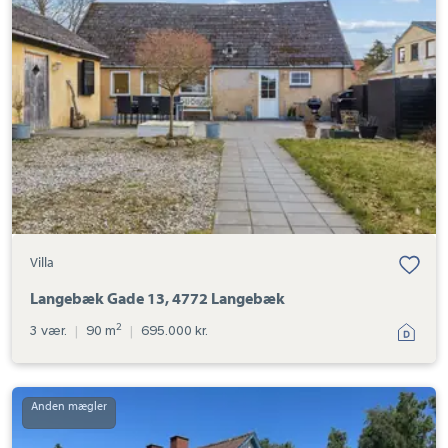
Gade
13,
4772
Langebæk
Villa
Langebæk Gade 13, 4772 Langebæk
2
3 vær.
|
90 m
|
695.000 kr.
Villa:
Bondegårdstræde
25,