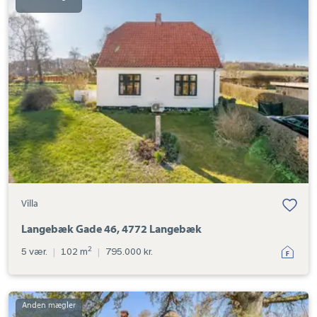
Langebæk
Gade
46,
4772
Langebæk
Villa
Langebæk Gade 46, 4772 Langebæk
2
5 vær.
|
102 m
|
795.000 kr.
Villa:
Skovhuse