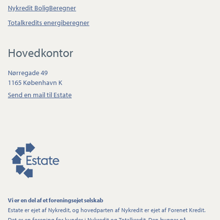
Nykredit BoligBeregner
Totalkredits energiberegner
Hovedkontor
Nørregade 49
1165 København K
Send en mail til Estate
Vi er en del af et foreningsejet selskab
Estate er ejet af Nykredit, og hovedparten af Nykredit er ejet af Forenet Kredit.
Det er en forening for kunder i Nykredit og Totalkredit. Den bygger på