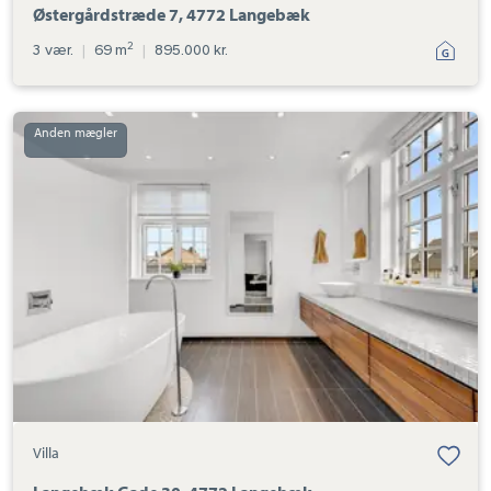
Østergårdstræde 7, 4772 Langebæk
2
3 vær.
|
69 m
|
895.000 kr.
Villa:
Langebæk
Gade
30,
4772
Langebæk
Villa