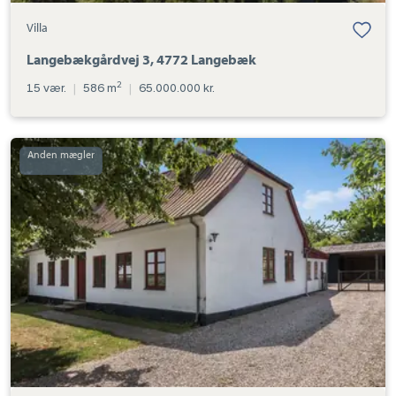
Villa
Langebækgårdvej 3, 4772 Langebæk
2
15 vær.
|
586 m
|
65.000.000 kr.
Villa:
Langebækgårdvej
6,
4772
Langebæk