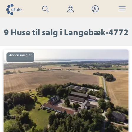
Søg
Find
Mit
Menu
bolig
mægler
Estate
9 Huse til salg i Langebæk-4772
Villa:
Langebækgårdvej
3,
4772
Langebæk