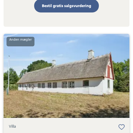
Bestil gratis salgsvurdering
Villa:
Østergårdstræde
7,
4772
Langebæk
Villa