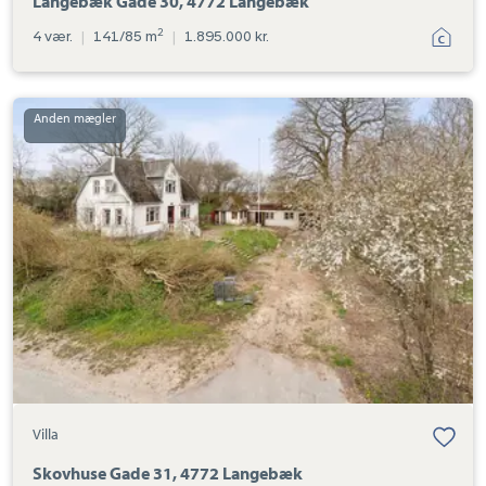
Langebæk Gade 30, 4772 Langebæk
2
4 vær.
|
141/85 m
|
1.895.000 kr.
Villa:
Skovhuse
Gade
31,
4772
Langebæk
Villa
Skovhuse Gade 31, 4772 Langebæk