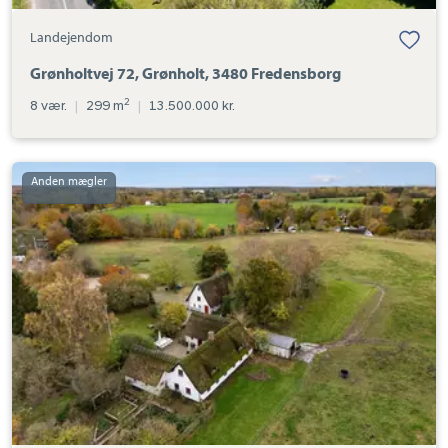
Landejendom
Grønholtvej 72, Grønholt, 3480 Fredensborg
2
8 vær.
|
299 m
|
13.500.000 kr.
Landejendom:
Dønnevældevej
34,
3230
Græsted