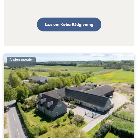
Læs om KøberRådgivning
Landejendom:
Grønholtvej
72,
Grønholt,
3480
Fredensborg