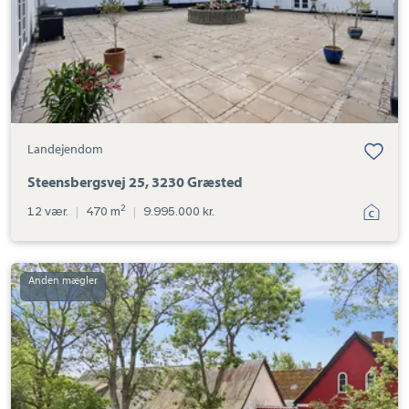
Landejendom
Steensbergsvej 25, 3230 Græsted
2
12 vær.
|
470 m
|
9.995.000 kr.
Landejendom:
Højsagervej
16,
Langerød,
3480
Fredensborg