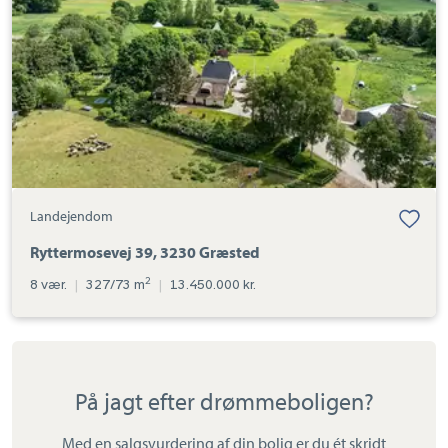
Landejendom
Ryttermosevej 39, 3230 Græsted
2
8 vær.
|
327/73 m
|
13.450.000 kr.
På jagt efter drømmeboligen?
Med en salgsvurdering af din bolig er du ét skridt