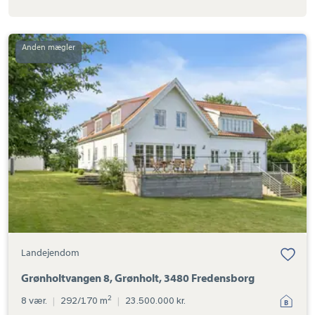
Landejendom:
Grønholtvangen
8,
Grønholt,
3480
Fredensborg
Landejendom
Grønholtvangen 8, Grønholt, 3480 Fredensborg
2
8 vær.
|
292/170 m
|
23.500.000 kr.