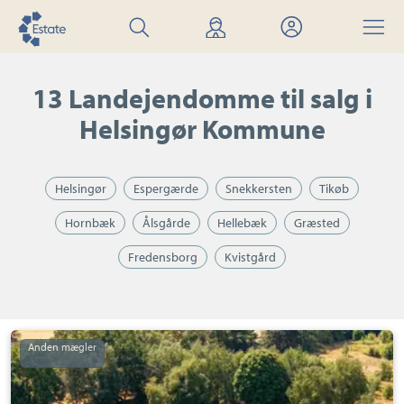
Søg
Find
Mit
Menu
bolig
mægler
Estate
13 Landejendomme til salg i
Helsingør Kommune
Helsingør
Espergærde
Snekkersten
Tikøb
Hornbæk
Ålsgårde
Hellebæk
Græsted
Fredensborg
Kvistgård
Landejendom:
Holmenevej
25,
Holmene,