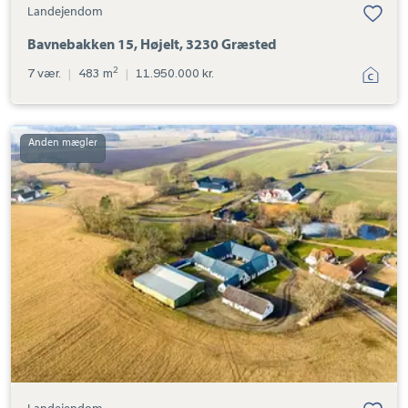
Landejendom
Bavnebakken 15, Højelt, 3230 Græsted
2
7 vær.
|
483 m
|
11.950.000 kr.
Landejendom:
Toftegårdsvej
2,
Bakkebjerg,
3230
Græsted
Landejendom