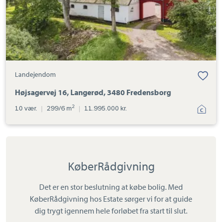
Landejendom
Højsagervej 16, Langerød, 3480 Fredensborg
2
10 vær.
|
299/6 m
|
11.995.000 kr.
KøberRådgivning
Det er en stor beslutning at købe bolig. Med
KøberRådgivning hos Estate sørger vi for at guide
dig trygt igennem hele forløbet fra start til slut.