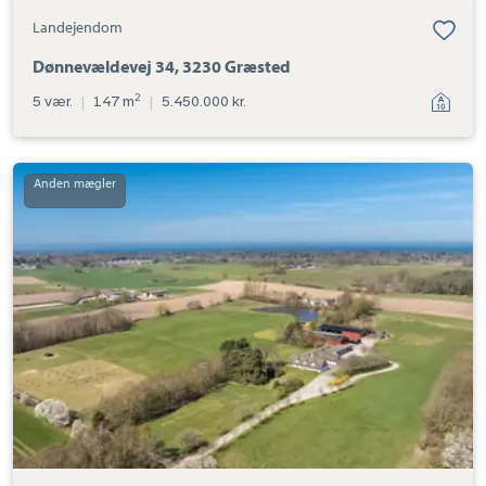
Landejendom
Dønnevældevej 34, 3230 Græsted
2
5 vær.
|
147 m
|
5.450.000 kr.
Landejendom:
Bavnebakken
15,
Højelt,
3230
Græsted