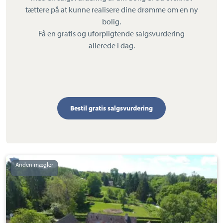
tættere på at kunne realisere dine drømme om en ny
bolig.
Få en gratis og uforpligtende salgsvurdering
allerede i dag.
Bestil gratis salgsvurdering
Landejendom:
Smedevej
17,
Veksebo,
3480
Fredensborg