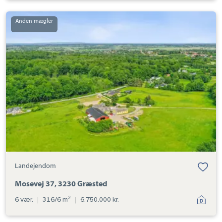
Landejendom:
Mosevej
37,
3230
Græsted
Landejendom
Mosevej 37, 3230 Græsted
2
6 vær.
|
316/6 m
|
6.750.000 kr.