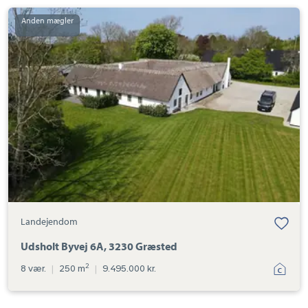
Landejendom:
Udsholt
Byvej
6A,
3230
Græsted
Landejendom
Udsholt Byvej 6A, 3230 Græsted
2
8 vær.
|
250 m
|
9.495.000 kr.