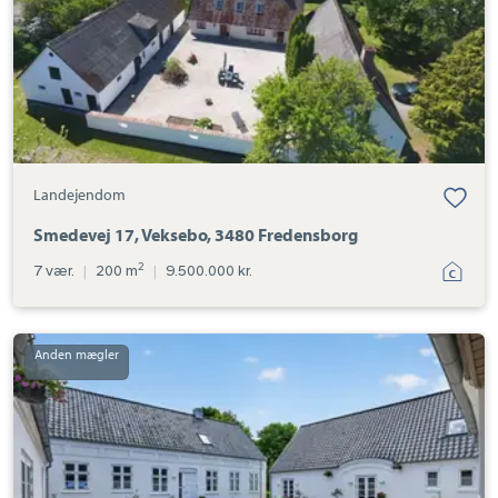
Landejendom
Smedevej 17, Veksebo, 3480 Fredensborg
2
7 vær.
|
200 m
|
9.500.000 kr.
Landejendom:
Steensbergsvej
25,
3230
Græsted