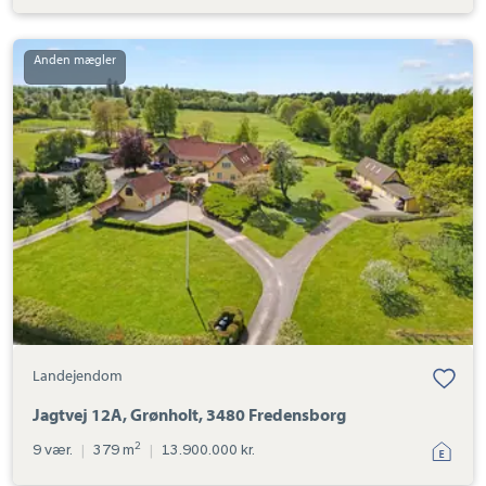
Landejendom:
Jagtvej
12A,
Grønholt,
3480
Fredensborg
Landejendom
Jagtvej 12A, Grønholt, 3480 Fredensborg
2
9 vær.
|
379 m
|
13.900.000 kr.