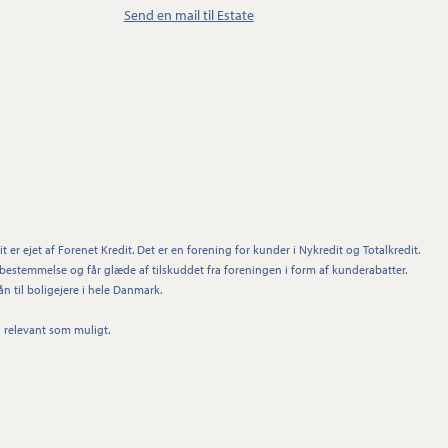
Send en mail til Estate
t er ejet af Forenet Kredit. Det er en forening for kunder i Nykredit og Totalkredit.
stemmelse og får glæde af tilskuddet fra foreningen i form af kunderabatter.
n til boligejere i hele Danmark.
å relevant som muligt.