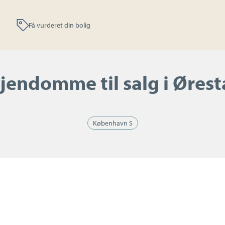
Få vurderet din bolig
jendomme til salg i Øres
København S