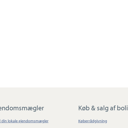
jendomsmægler
Køb & salg af bol
d din lokale ejendomsmægler
Køberrådgivning