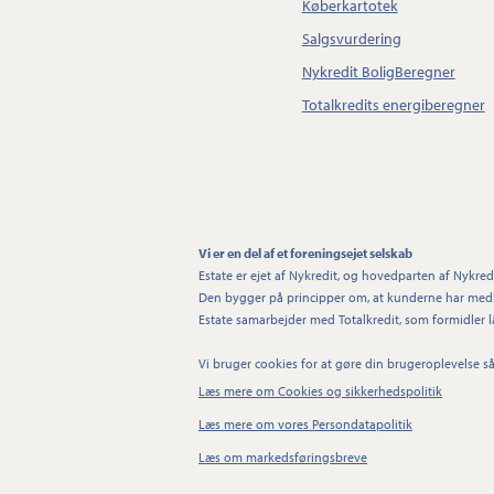
Køberkartotek
Salgsvurdering
Nykredit BoligBeregner
Totalkredits energiberegner
Vi er en del af et foreningsejet selskab
Estate er ejet af Nykredit, og hovedparten af Nykredi
Den bygger på principper om, at kunderne har medbe
Estate samarbejder med Totalkredit, som formidler lå
Vi bruger cookies for at gøre din brugeroplevelse s
Læs mere om Cookies og sikkerhedspolitik
Læs mere om vores Persondatapolitik
Læs om markedsføringsbreve