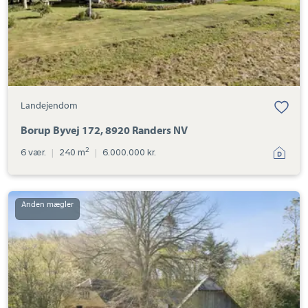
Landejendom
Borup Byvej 172, 8920 Randers NV
2
6 vær.
|
240 m
|
6.000.000 kr.
Landejendom:
Vindingholmvej
15,
Kousted,
8920
Randers
NV