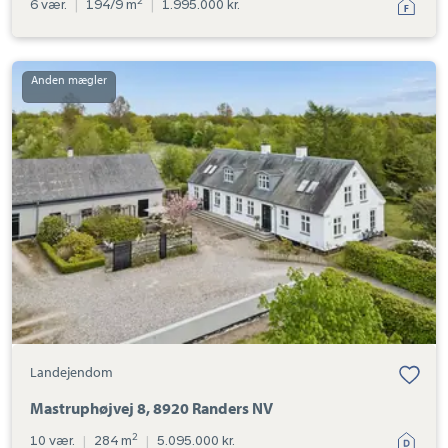
2
6 vær.
|
194/9 m
|
1.995.000 kr.
Landejendom:
Mastruphøjvej
8,
8920
Randers
NV
Landejendom
Mastruphøjvej 8, 8920 Randers NV
2
10 vær.
|
284 m
|
5.095.000 kr.