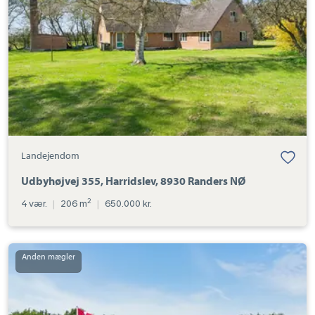
8930
Randers
NØ
Landejendom
Udbyhøjvej 355, Harridslev, 8930 Randers NØ
2
4 vær.
|
206 m
|
650.000 kr.
Landejendom:
Amtsvejen
51,
Støvring,
8930