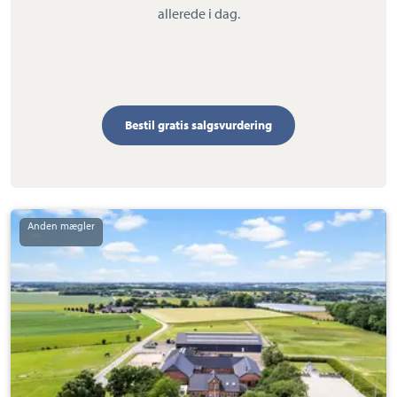
allerede i dag.
Bestil gratis salgsvurdering
Landejendom:
Ballesvej
3,
Værum,
8940
Randers
SV