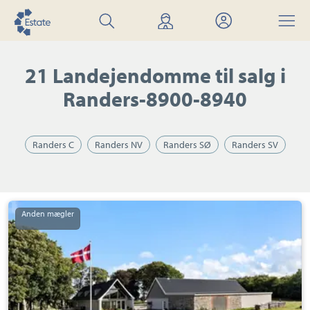
Søg
Find
Mit
Menu
bolig
mægler
Estate
21 Landejendomme til salg i
Randers-8900-8940
Randers C
Randers NV
Randers SØ
Randers SV
Landejendom:
Borup
Byvej
172,
8920
Randers
NV