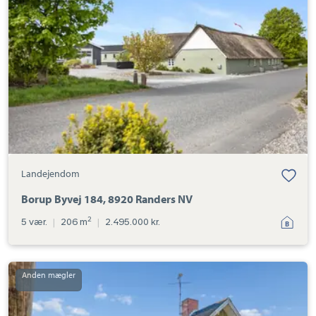
184,
8920
Randers
NV
Landejendom
Borup Byvej 184, 8920 Randers NV
2
5 vær.
|
206 m
|
2.495.000 kr.
Landejendom:
Søholmene
2,
Svinding,