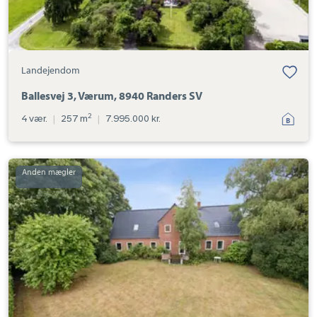
Landejendom
Ballesvej 3, Værum, 8940 Randers SV
2
4 vær.
|
257 m
|
7.995.000 kr.
Landejendom:
Gl.
Silkeborgvej
28A,
Ø
Velling,
8920
Randers
NV