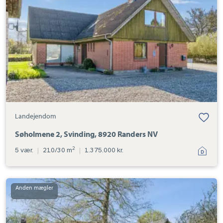
8920
Randers
NV
Landejendom
Søholmene 2, Svinding, 8920 Randers NV
2
5 vær.
|
210/30 m
|
1.375.000 kr.
Landejendom:
Udbyhøjvej
355,
Harridslev,