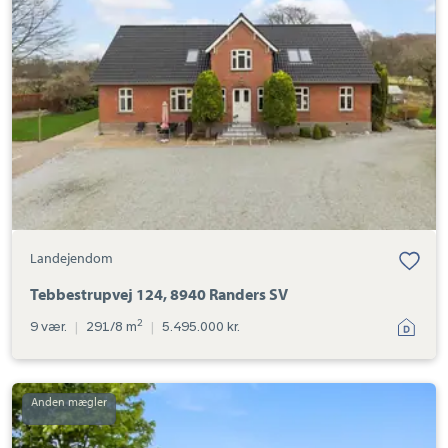
8940
Randers
SV
Landejendom
Tebbestrupvej 124, 8940 Randers SV
2
9 vær.
|
291/8 m
|
5.495.000 kr.
Landejendom:
Borup
Byvej