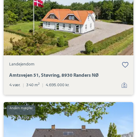
Randers
NØ
Landejendom
Amtsvejen 51, Støvring, 8930 Randers NØ
2
4 vær.
|
340 m
|
4.695.000 kr.
Landejendom:
Åstrupvej
26,
Mellerup,
8930
Randers