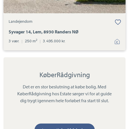
Landejendom
Syvager 14, Lem, 8930 Randers NØ
2
3 vær.
|
250 m
|
3.495.000 kr.
KøberRådgivning
Det er en stor beslutning at købe bolig. Med
KøberRådgivning hos Estate sørger vi for at guide
dig trygt igennem hele forløbet fra start til slut.