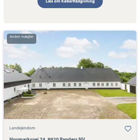
Læs om KøberRådgivning
Landejendom:
Houmarksvej
74,
8920
Randers
NV
Landejendom
Houmarksvej 74, 8920 Randers NV