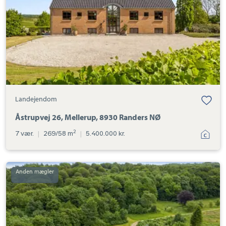
NØ
Landejendom
Åstrupvej 26, Mellerup, 8930 Randers NØ
2
7 vær.
|
269/58 m
|
5.400.000 kr.
Landejendom:
Troldeskovvej
3,
Volstrup,
8920
Randers