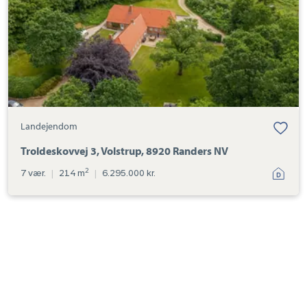
NV
Landejendom
Troldeskovvej 3, Volstrup, 8920 Randers NV
2
7 vær.
|
214 m
|
6.295.000 kr.