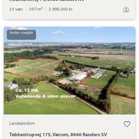
2
10 vær.
|
307 m
|
3.995.000 kr.
Landejendom:
Tebbestrupvej
175,
Værum,
8940
Randers
SV
Landejendom
Tebbestrupvej 175, Værum, 8940 Randers SV