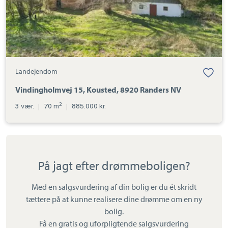
Landejendom
Vindingholmvej 15, Kousted, 8920 Randers NV
2
3 vær.
|
70 m
|
885.000 kr.
På jagt efter drømmeboligen?
Med en salgsvurdering af din bolig er du ét skridt
tættere på at kunne realisere dine drømme om en ny
bolig.
Få en gratis og uforpligtende salgsvurdering