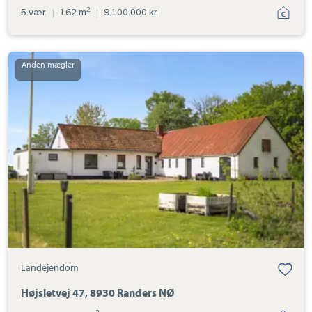
2
5 vær.
|
162 m
|
9.100.000 kr.
Landejendom:
Højsletvej
47,
8930
Randers
NØ
Landejendom
Højsletvej 47, 8930 Randers NØ