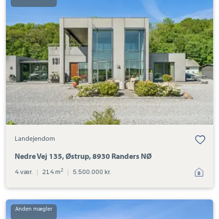
Nedre
Vej
135,
Østrup,
8930
Randers
NØ
Landejendom
Nedre Vej 135, Østrup, 8930 Randers NØ
2
4 vær.
|
214 m
|
5.500.000 kr.
Landejendom:
Nedre