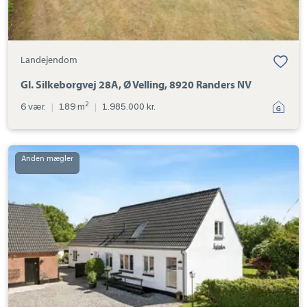
Landejendom
Gl. Silkeborgvej 28A, Ø Velling, 8920 Randers NV
2
6 vær.
|
189 m
|
1.985.000 kr.
Landejendom:
Syvager
14,
Lem,
8930
Randers
NØ