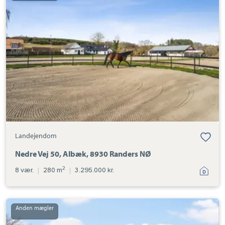
Vej
50,
Albæk,
8930
Randers
NØ
Landejendom
Nedre Vej 50, Albæk, 8930 Randers NØ
2
8 vær.
|
280 m
|
3.295.000 kr.
Landejendom:
Tebbestrupvej
124,