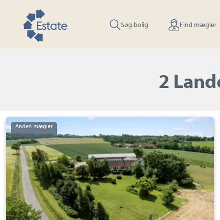
Søg bolig
Find mægler
2 Land
Landejendom:
Ahlegårdsvejen
11,
Aarsballe,
3700
Rønne