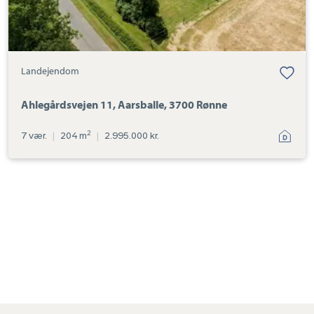
Landejendom
Ahlegårdsvejen 11, Aarsballe, 3700 Rønne
2
7 vær.
|
204 m
|
2.995.000 kr.