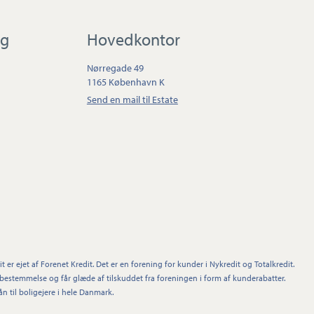
ig
Hovedkontor
Nørregade 49
1165 København K
Send en mail til Estate
t er ejet af Forenet Kredit. Det er en forening for kunder i Nykredit og Totalkredit.
stemmelse og får glæde af tilskuddet fra foreningen i form af kunderabatter.
n til boligejere i hele Danmark.