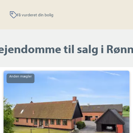
Få vurderet din bolig
ejendomme til salg i Røn
Landejendom:
Blemmelyngvejen
22,
Nylars,
3700
Rønne