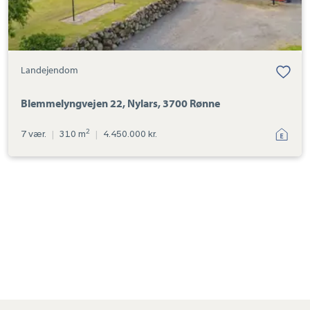
Landejendom
Blemmelyngvejen 22, Nylars, 3700 Rønne
2
7 vær.
|
310 m
|
4.450.000 kr.