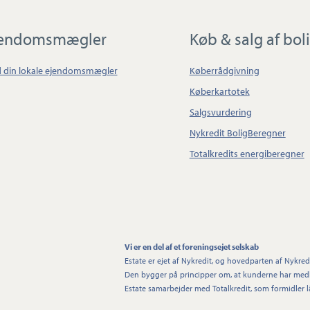
jendomsmægler
Køb & salg af bol
d din lokale ejendomsmægler
Køberrådgivning
Køberkartotek
Salgsvurdering
Nykredit BoligBeregner
Totalkredits energiberegner
Vi er en del af et foreningsejet selskab
Estate er ejet af Nykredit, og hovedparten af Nykredi
Den bygger på principper om, at kunderne har medbe
Estate samarbejder med Totalkredit, som formidler lå