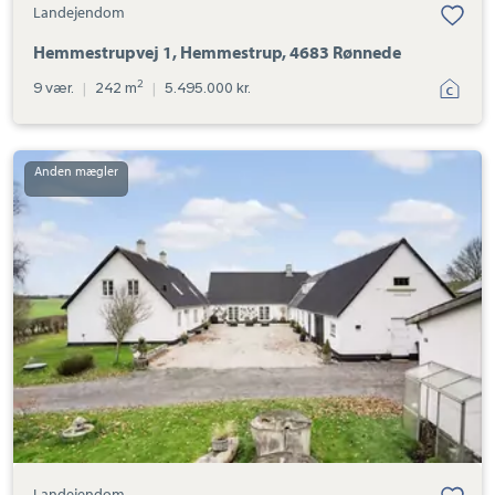
Landejendom
Hemmestrupvej 1, Hemmestrup, 4683 Rønnede
2
9 vær.
|
242 m
|
5.495.000 kr.
Landejendom:
Skov-
Torupvej
27,
Skov-
Torup,
4683
Rønnede
Landejendom