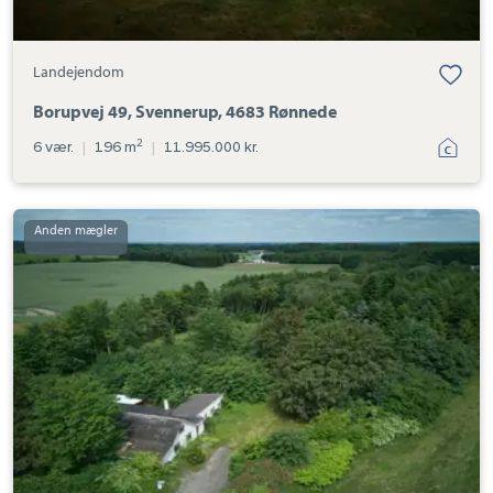
Landejendom
Borupvej 49, Svennerup, 4683 Rønnede
2
6 vær.
|
196 m
|
11.995.000 kr.
Landejendom:
Tingerupvej
2,
Tingerup,
4683
Rønnede