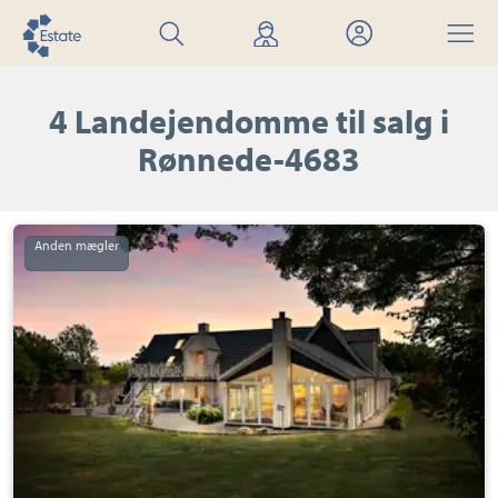
Søg
Find
Mit
Menu
bolig
mægler
Estate
4 Landejendomme til salg i
Rønnede-4683
Landejendom:
Borupvej
49,
Svennerup,
4683
Rønnede