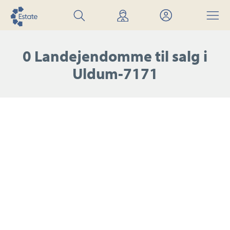
Søg
Find
Mit
Menu
bolig
mægler
Estate
0 Landejendomme til salg i
Uldum-7171