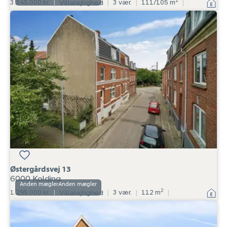
2
3.345.000 kr.
|
Villalejlighed
|
3 vær.
|
111/105 m
|
Villalejlighed:
Østergårdsvej
13,
6000
Kolding
Østergårdsvej 13
6000 Kolding
Anden mægler
2
1.295.000 kr.
|
Villalejlighed
|
3 vær.
|
112 m
|
Villalejlighed:
Broagervej
5,