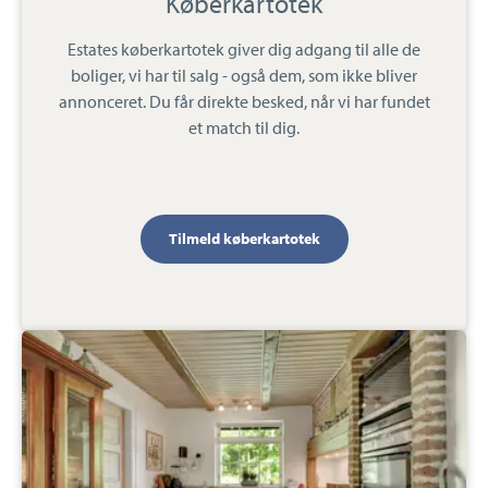
Køberkartotek
Estates køberkartotek giver dig adgang til alle de
boliger, vi har til salg - også dem, som ikke bliver
annonceret. Du får direkte besked, når vi har fundet
et match til dig.
Tilmeld køberkartotek
Villalejlighed:
Krogsgårdsvej
5,
6731
Tjæreborg