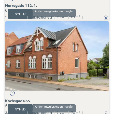
Nørregade 112, 1.
6700
Anden mægler
NYHED
2
1.198.000 kr.
|
Villalejlighed
|
2 vær.
|
63 m
|
Villalejlighed:
Kochsgade
65,
5000
Odense
C
Kochsgade 65
5000 Odense C
Anden mægler
NYHED
2
2.195.000 kr.
|
Villalejlighed
|
3 vær.
|
71 m
|