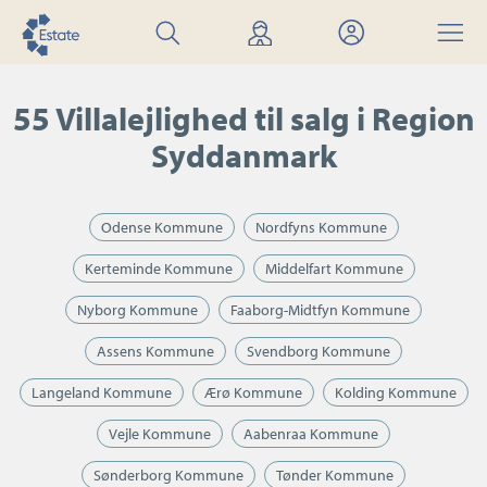
Søg
Find
Mit
Menu
bolig
mægler
Estate
55 Villalejlighed til salg i Region
Syddanmark
Odense Kommune
Nordfyns Kommune
Kerteminde Kommune
Middelfart Kommune
Nyborg Kommune
Faaborg-Midtfyn Kommune
Assens Kommune
Svendborg Kommune
Langeland Kommune
Ærø Kommune
Kolding Kommune
Vejle Kommune
Aabenraa Kommune
Sønderborg Kommune
Tønder Kommune