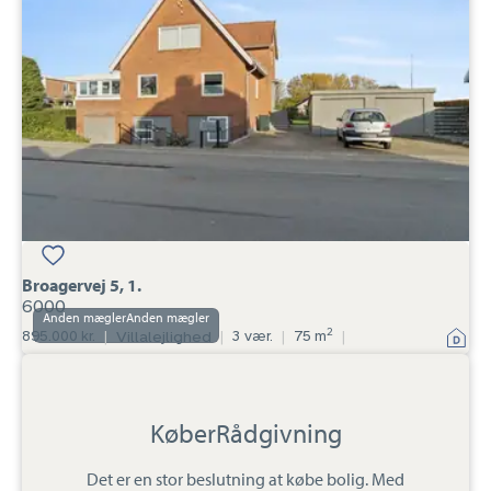
1.,
6000
Broagervej 5, 1.
6000
Anden mægler
2
895.000 kr.
|
Villalejlighed
|
3 vær.
|
75 m
|
KøberRådgivning
Det er en stor beslutning at købe bolig. Med