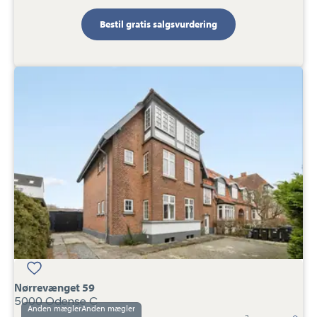
Bestil gratis salgsvurdering
Villalejlighed:
Nørrevænget
59,
5000
Odense
C
Nørrevænget 59
5000 Odense C
Anden mægler