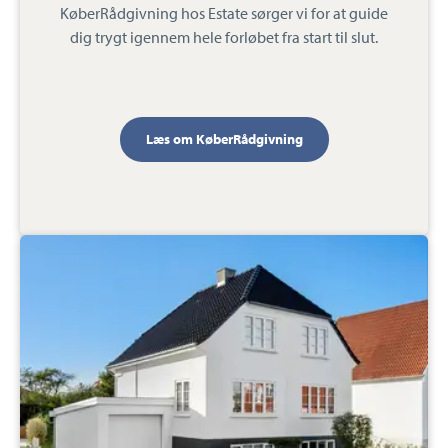
KøberRådgivning hos Estate sørger vi for at guide
dig trygt igennem hele forløbet fra start til slut.
Læs om KøberRådgivning
Villalejlighed:
Brandorffsvej
16,
6000
Kolding