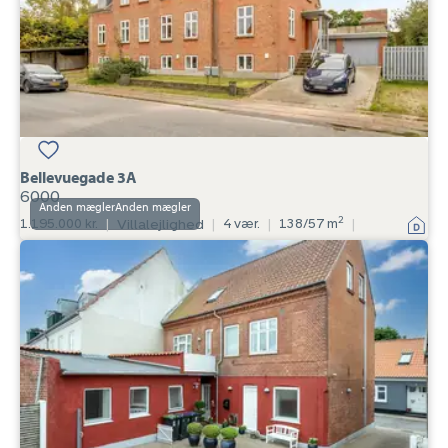
Bellevuegade 3A
6000
Anden mægler
2
1.195.000 kr.
|
Villalejlighed
|
4 vær.
|
138/57 m
|
Villalejlighed:
Storegade
60,
6800
Varde