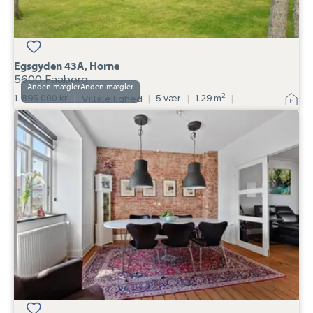
Egsgyden 43A, Horne
5600 Faaborg
Anden mægler
2
1.895.000 kr.
|
Villalejlighed
|
5 vær.
|
129 m
|
Villalejlighed:
Nørregade
112,
1.,
6700