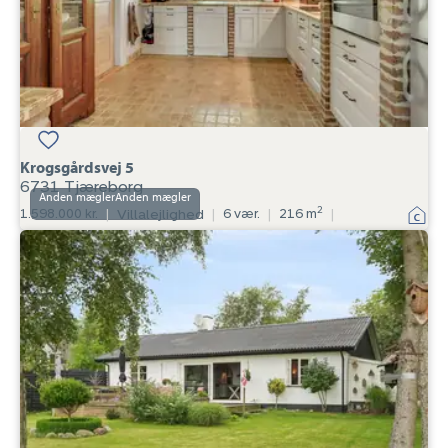
Krogsgårdsvej 5
6731 Tjæreborg
Anden mægler
2
1.598.000 kr.
|
Villalejlighed
|
6 vær.
|
216 m
|
Villalejlighed:
Egsgyden
43A,
Horne,
5600
Faaborg