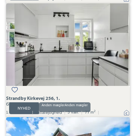
Villalejlighed:
Strandby
Kirkevej
256,
1.,
6700
Strandby Kirkevej 256, 1.
6700
Anden mægler
NYHED
2
1.475.000 kr.
|
Villalejlighed
|
3 vær.
|
77 m
|
Villalejlighed:
Slotsbakkevænget
5,