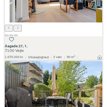
Aagade 27, 1.
7100 Vejle
2
1.675.000 kr.
|
Villalejlighed
|
3 vær.
|
90 m
|
Villalejlighed:
Åløkkehaven
35,
5000
Odense
C