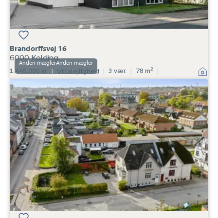
Brandorffsvej 16
6000 Kolding
Anden mægler
2
1.445.000 kr.
|
Villalejlighed
|
3 vær.
|
78 m
|
Villalejlighed:
Grønningen
3,
6000
Kolding