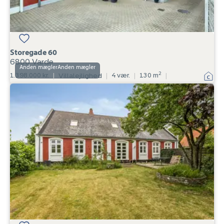
Storegade 60
6800 Varde
Anden mægler
2
1.398.000 kr.
|
Villalejlighed
|
4 vær.
|
130 m
|
Villalejlighed:
Hovedgaden
85A,
Nordby,
6720
Fanø