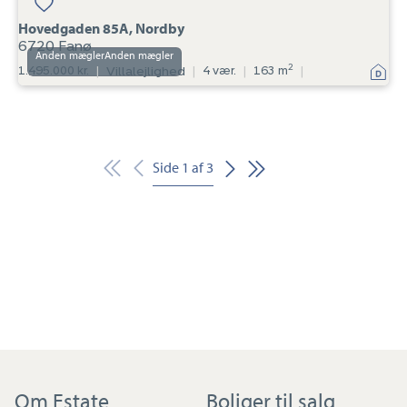
Hovedgaden 85A, Nordby
6720 Fanø
Anden mægler
2
1.495.000 kr.
|
Villalejlighed
|
4 vær.
|
163 m
|
Side
1
af
3
Om Estate
Boliger til salg