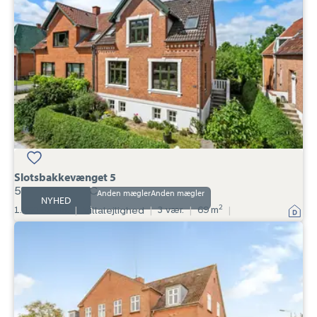
5000
Odense
C
Slotsbakkevænget 5
5000 Odense C
Anden mægler
NYHED
2
1.950.000 kr.
|
Villalejlighed
|
3 vær.
|
69 m
|
Villalejlighed:
Bellevuegade
3A,
6000