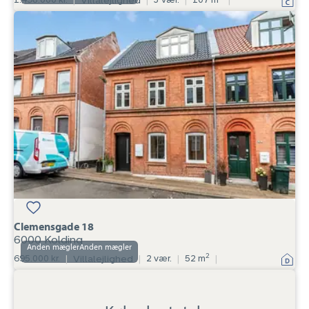
Villalejlighed
Villalejlighed:
Clemensgade
18,
6000
Kolding
Clemensgade 18
6000 Kolding
Anden mægler
2
695.000 kr.
|
Villalejlighed
|
2 vær.
|
52 m
|