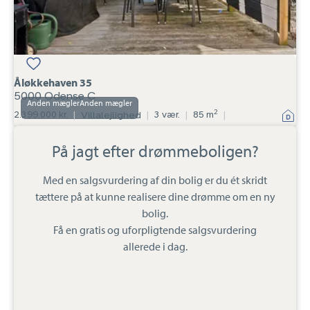
Åløkkehaven 35
5000 Odense C
Anden mægler
2
2.399.000 kr.
|
Villalejlighed
|
3 vær.
|
85 m
|
På jagt efter drømmeboligen?
Med en salgsvurdering af din bolig er du ét skridt
tættere på at kunne realisere dine drømme om en ny
bolig.
Få en gratis og uforpligtende salgsvurdering
allerede i dag.