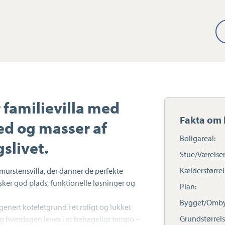
 familievilla med
Fakta om 
d og masser af
Boligareal:
gslivet.
Stue/Værelser
Kælderstørrel
murstensvilla, der danner de perfekte
ker god plads, funktionelle løsninger og
Plan:
Bygget/Omby
ugenert koteletgrund i et roligt og lukket
Grundstørrels
 og hverdagen leves i et behageligt tempo –