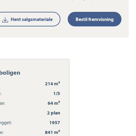
Hent salgsmateriale
Bestil fremvisning
boligen
214 m²
:
1/5
se:
64 m²
2 plan
gget:
1957
e:
841 m²