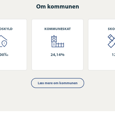
Om kommunen
DSKYLD
KOMMUNESKAT
SKO
100‰
24,14%
1
Læs mere om kommunen