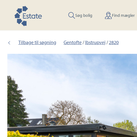
Søg bolig
Find mægler
Tilbage til søgning
Gentofte
/
Ibstrupvej
/
2820