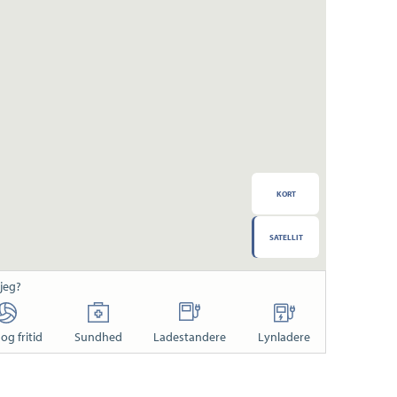
KORT
SATELLIT
 jeg?
og fritid
Sundhed
Ladestandere
Lynladere