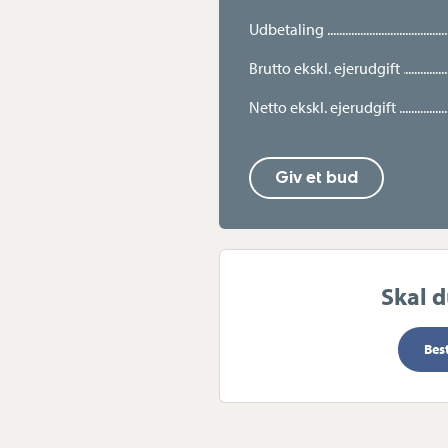
morgentimer. Kælderen bidrager m
Udbetaling
funktionalitet. Her finder I et pr
samt et disponibelt rum med egen i
Brutto ekskl. ejerudgift
teenageafdeling, hjemmekontor, ho
Netto ekskl. ejerudgift
Beliggenheden fuldender helhedsi
Området er roligt, grønt og særdel
Giv et bud
legepladser, stisystemer og gode s
indkøbsmuligheder, caféer og offent
hverdagen til at hænge sammen. He
bolig, hvor både rammerne og beli
til at danne rammen om jeres næst
Skal 
Bes