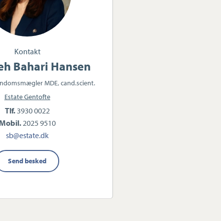
Kontakt
h Bahari Hansen
jendomsmægler MDE, cand.scient.
Estate Gentofte
Tlf.
3930 0022
Mobil.
2025 9510
sb@estate.dk
Send besked