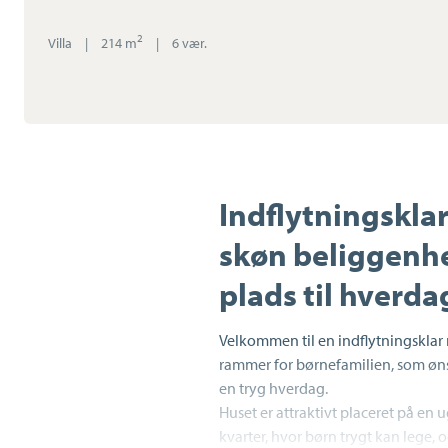
2
Villa
|
214 m
|
6 vær.
Indflytningsklar
skøn beliggenhe
plads til hverda
Velkommen til en indflytningsklar 
rammer for børnefamilien, som øns
en tryg hverdag.
Huset er attraktivt placeret på en 
kvarter, hvor børn trygt kan lege,