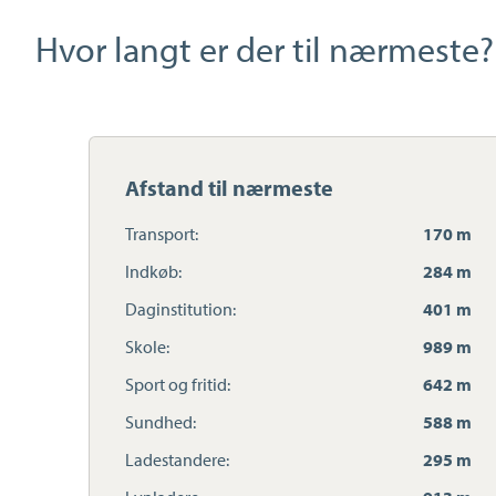
Hvor langt er der til nærmeste?
Afstand til nærmeste
Transport:
170 m
Indkøb:
284 m
Daginstitution:
401 m
Skole:
989 m
Sport og fritid:
642 m
Sundhed:
588 m
Ladestandere:
295 m