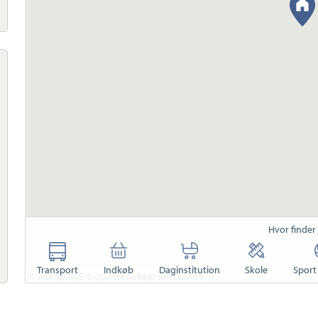
Hvor finder
Transport
Indkøb
Daginstitution
Skole
Sport 
© viamap ApS
© OpenStreetMap contributors