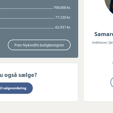
ed værdifuld ekstra plads og
700.000 kr.
aktisk vaskerum, gode opbevaringsmuligheder
ndgang. Dette rum egner sig perfekt til
77.230 kr.
bbyrum eller måske liberalt erhverv.
62.931 kr.
ndtrykket.
Samare
es børnevenligt med kort afstand til
Indehaver, E
Prøv Nykredits boligberegner
koler. Samtidig er der nem adgang til
lig transport, hvilket gør det let at få
r får I med andre ord en indflytningsklar
ggenheden går op i en højere enhed – klar
e kapitel
du også sælge?
til salgsvurdering