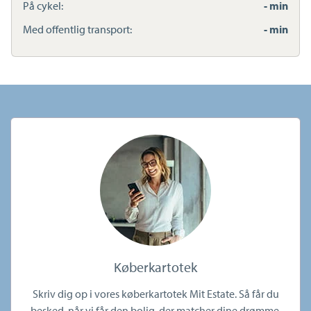
På cykel:
- min
Med offentlig transport:
- min
Køberkartotek
Skriv dig op i vores køberkartotek Mit Estate. Så får du
besked, når vi får den bolig, der matcher dine drømme.