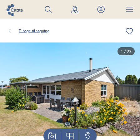
Søg
Find
Mit
Menu
bolig
mægler
Estate
Tilbage til søgning
1 / 23