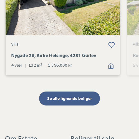
Gørlev
Villa
Vill
Nygade 26, Kirke Helsinge, 4281 Gørlev
Ru
2
4 vær.
|
132 m
|
1.395.000 kr.
5 v
Se alle lignende boliger
Om Estate
Boliger til salg