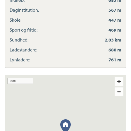
Daginstitution:
567 m
Skole:
447 m
Sport og fritid:
469 m
Sundhed:
2,03 km
Ladestandere:
680 m
Lynladere:
761 m
30m