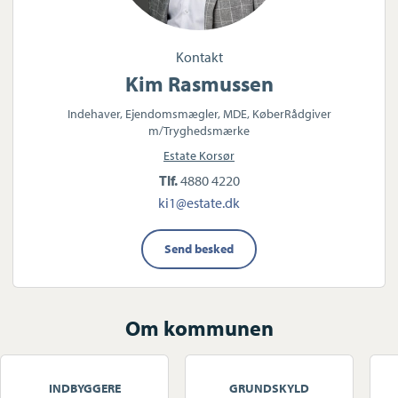
Kontakt
Kim Rasmussen
Indehaver, Ejendomsmægler, MDE, KøberRådgiver
m/Tryghedsmærke
Estate Korsør
Tlf.
4880 4220
ki1@estate.dk
Send besked
Om kommunen
INDBYGGERE
GRUNDSKYLD