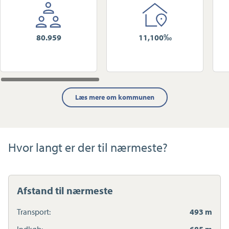
80.959
11,100‰
Læs mere om kommunen
Hvor langt er der til nærmeste?
Afstand til nærmeste
Transport:
493 m
Indkøb:
685 m