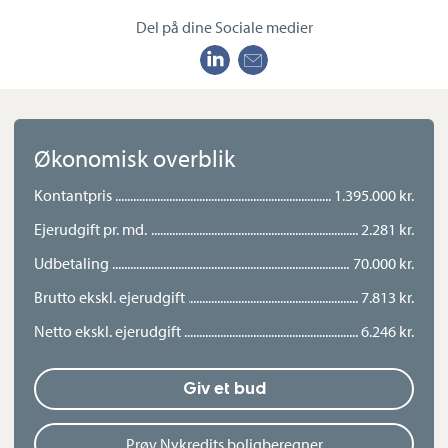
Til ejendommen hører desuden en carport samt et praktisk
Del på dine Sociale medier
udhus med gode opbevaringsmuligheder.
Alt i alt en mulighedsrig bolig med en attraktiv beliggenhed –
perfekt til jer, der ønsker at skabe jeres eget hjem i et populært
kvarter i Korsør.
Økonomisk overblik
Kontantpris
1.395.000 kr.
Ejerudgift pr. md.
2.281 kr.
Udbetaling
70.000 kr.
Brutto ekskl. ejerudgift
7.813 kr.
Netto ekskl. ejerudgift
6.246 kr.
Giv et bud
Prøv Nykredits boligberegner