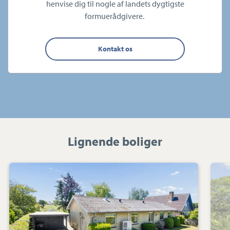
henvise dig til nogle af landets dygtigste
formuerådgivere.
Kontakt os
Lignende boliger
Villa:
Nygade
26,
Kirke
Helsinge,
4281