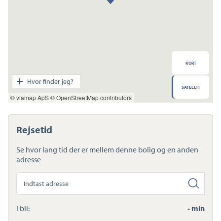
KORT
Transport
Hvor finder jeg?
SATELLIT
Indkøb
© viamap ApS
© OpenStreetMap contributors
Daginstitution
Skole
Sport og fritid
Rejsetid
Sundhed
Ladestandere
Se hvor lang tid der er mellem denne bolig og en anden
Lynladere
adresse
Søg
anden
adresse
I bil:
- min