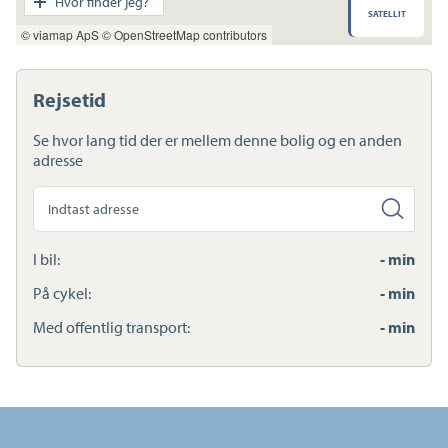
Hvor finder jeg?
SATELLIT
Indkøb
© viamap ApS
© OpenStreetMap contributors
Daginstitution
Skole
Sport og fritid
Rejsetid
Sundhed
Ladestandere
Se hvor lang tid der er mellem denne bolig og en anden
Lynladere
adresse
Søg
anden
adresse
I bil:
- min
På cykel:
- min
Med offentlig transport:
- min