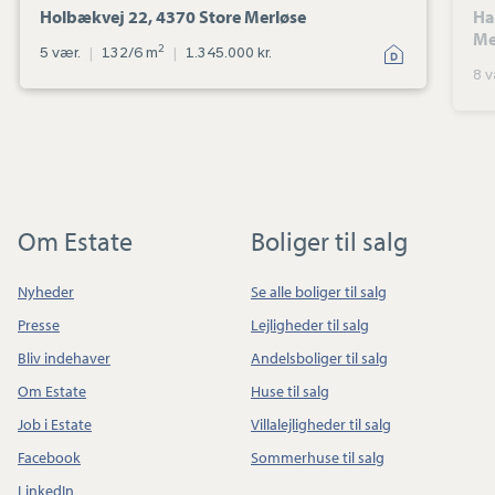
Holbækvej 22, 4370 Store Merløse
Ha
Me
2
5 vær.
|
132/6 m
|
1.345.000 kr.
8 v
Om Estate
Boliger til salg
Nyheder
Se alle boliger til salg
Presse
Lejligheder til salg
Bliv indehaver
Andelsboliger til salg
Om Estate
Huse til salg
Job i Estate
Villalejligheder til salg
Facebook
Sommerhuse til salg
LinkedIn