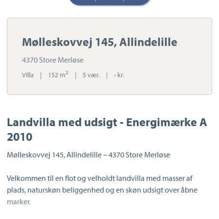
Mølleskovvej 145, Allindelille
4370 Store Merløse
2
Villa
|
152 m
|
5 vær.
|
- kr.
Landvilla med udsigt - Energimærke A
2010
Mølleskovvej 145, Allindelille – 4370 Store Merløse
Velkommen til en flot og velholdt landvilla med masser af
plads, naturskøn beliggenhed og en skøn udsigt over åbne
marker.