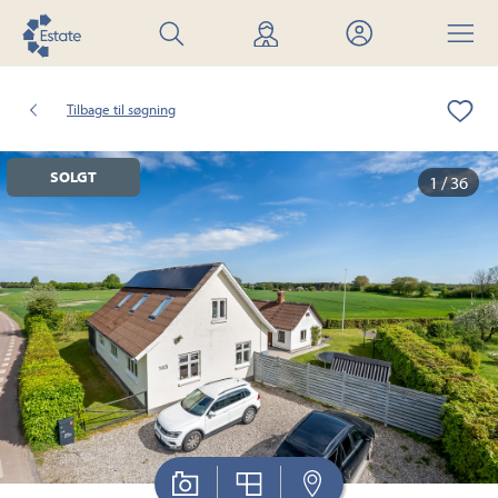
Søg
Find
Mit
Menu
bolig
mægler
Estate
Tilbage til søgning
SOLGT
1 / 36