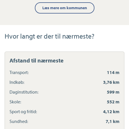
Læs mere om kommunen
Hvor langt er der til nærmeste?
Afstand til nærmeste
Transport:
114 m
Indkøb:
3,76 km
Daginstitution:
599 m
Skole:
552 m
Sport og fritid:
4,12 km
Sundhed:
7,1 km