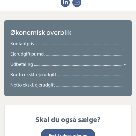
med gode indretningsmuligheder.
Opvarmningen sker via moderne luft-til-vand varmepumpe, og
boligen er desuden udstyret med solceller, hvilket bidrager til
Økonomisk overblik
en energieffektiv hverdag. Energimærke A2010 understreger
den gode energistandard og de lave driftsomkostninger.
Kontantpris
-
Ejerudgift pr. md.
-
Her får I en skøn kombination af landlig idyl, moderne komfort
Udbetaling
-
og god plads – alt sammen i rolige omgivelser med udsigt til
naturen.
Brutto ekskl. ejerudgift
-
Netto ekskl. ejerudgift
-
Skal du også sælge?
Bestil salgsvurdering