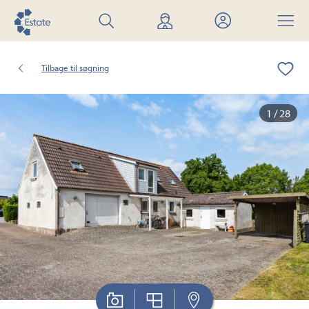
Søg
Find
Mit
Menu
bolig
mægler
Estate
Tilbage til søgning
1 / 28