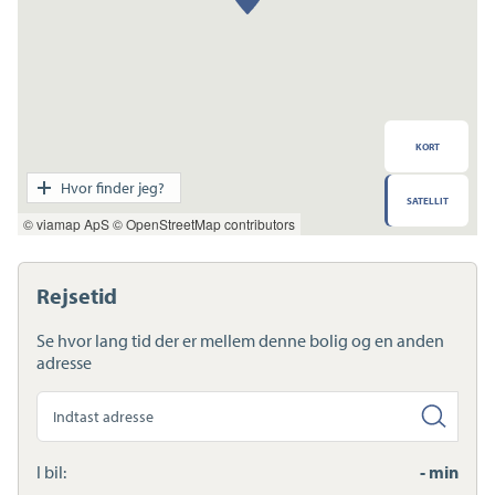
KORT
Transport
Hvor finder jeg?
SATELLIT
Indkøb
© viamap ApS
© OpenStreetMap contributors
Daginstitution
Skole
Sport og fritid
Rejsetid
Sundhed
Ladestandere
Se hvor lang tid der er mellem denne bolig og en anden
Lynladere
adresse
Søg
anden
adresse
I bil:
- min