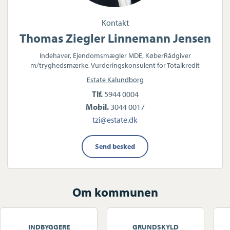
Kontakt
Thomas Ziegler Linnemann Jensen
Indehaver, Ejendomsmægler MDE, KøberRådgiver
m/tryghedsmærke, Vurderingskonsulent for Totalkredit
Estate Kalundborg
Tlf.
5944 0004
Mobil.
3044 0017
tzi@estate.dk
Send besked
Om kommunen
INDBYGGERE
GRUNDSKYLD