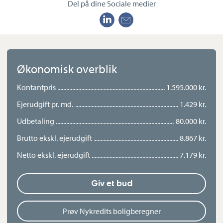
græsplæne og et stort fliseareal, der gør den nem at holde. Her
Del på dine Sociale medier
er gode muligheder for at indrette hyggelige kroge,
grillområde eller legeplads.
Alt i alt får du en bolig med
masser af
anvendelsesmuligheder
, en
praktisk indretning
og en
beliggenhed, der gør hverdagen let
. En ejendom, der skal
Økonomisk overblik
opleves.
Kontantpris
1.595.000 kr.
Ejerudgift pr. md.
1.429 kr.
Udbetaling
80.000 kr.
Brutto ekskl. ejerudgift
8.867 kr.
Netto ekskl. ejerudgift
7.179 kr.
Giv et bud
Prøv Nykredits boligberegner