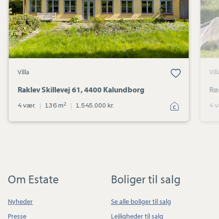
Villa
Vill
Raklev Skillevej 61, 4400 Kalundborg
Rø
2
4 vær.
|
136 m
|
1.545.000 kr.
4 v
Om Estate
Boliger til salg
Nyheder
Se alle boliger til salg
Presse
Lejligheder til salg