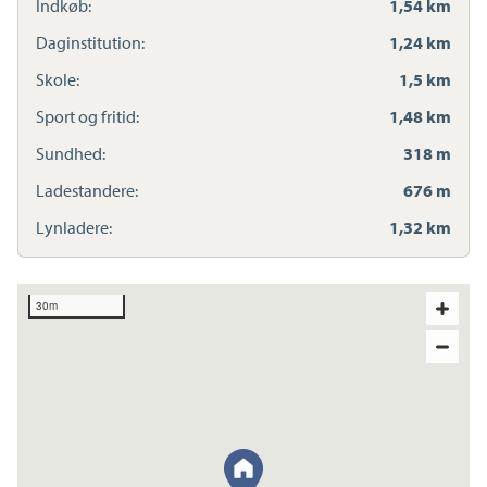
Indkøb:
1,54 km
Daginstitution:
1,24 km
Skole:
1,5 km
Sport og fritid:
1,48 km
Sundhed:
318 m
Ladestandere:
676 m
Lynladere:
1,32 km
30m