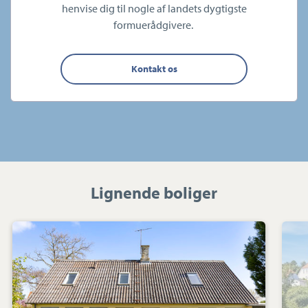
henvise dig til nogle af landets dygtigste
formuerådgivere.
Kontakt os
Lignende boliger
Villa:
Raklev
Skillevej
61,
4400
Kalundborg