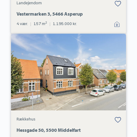
Landejendom
under dine
favoritter.
Vestermarken 3, 5466 Asperup
2
4 vær.
|
157 m
|
1.195.000 kr.
Rækkehus:
Hessgade
50,
5500
Middelfart
Bolig er gemt
Rækkehus
under dine
favoritter.
Hessgade 50, 5500 Middelfart