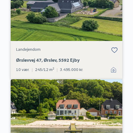
Bolig er gemt
Landejendom
under dine
favoritter.
Ørslevvej 47, Ørslev, 5592 Ejby
2
10 vær.
|
245/12 m
|
3.495.000 kr.
Villa:
Gl
Strandvej
140,
Strib,
5500
Middelfart