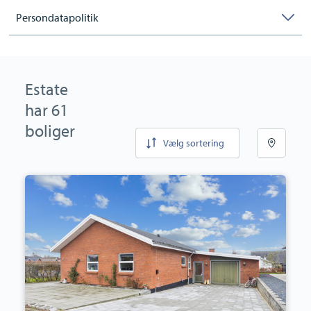
Persondatapolitik
Estate
har 61
boliger
Vælg sortering
Villa:
Havevej
10,
5500
Middelfart