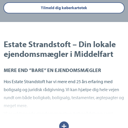
Tilmeld dig køberkartotek
Estate Strandstoft – Din lokale
ejendomsmægler i Middelfart
MERE END ”BARE” EN EJENDOMSMÆGLER
Hos Estate Strandstoft har vi mere end 25 års erfaring med
boligsalg og juridisk rådgivning. Vi kan hjælpe dig hele vejen
rundt om både boligkøb, boligsalg, testamenter, ægtepagter og
meget mere.
Vi er uddannede ejendomsmæglere, køberrådgivere samt
juridiske rådgivere via Dansk Ejendoms-mæglerforening.
Udvid/skjul