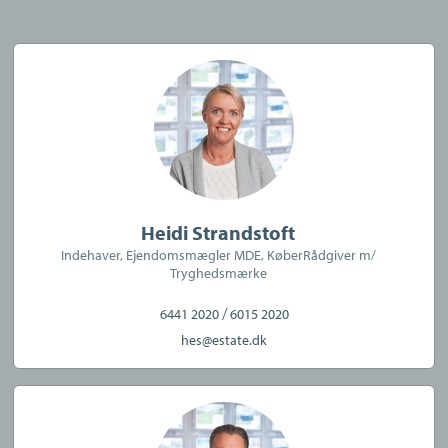
CVR:
35145338
Heidi Strandstoft
Indehaver, Ejendomsmægler MDE, KøberRådgiver m/
Tryghedsmærke
/
6441 2020
6015 2020
hes@estate.dk