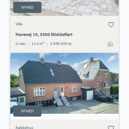
NYHED
Bolig er gemt
Villa
under dine
favoritter.
Havevej 10, 5500 Middelfart
2
0 vær.
|
114 m
|
2.095.000 kr.
Rækkehus:
Fredenslundsvej
10,
5500
Middelfart
NYHED
Bolig er gemt
Rækkehus
under dine