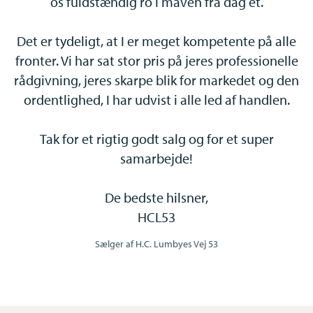
os fuldstændig ro i maven fra dag ét.
Hvad sker der når 2 unge mennesker, som ikke er gift, køber
le
Det er tydeligt, at I er meget kompetente på alle
D
deres første bolig sammen, hvis en af dem tragisk går bort? Det
lle
fronter. Vi har sat stor pris på jeres professionelle
fr
kan virke helt forkert at tænke tanken, men nogle gange er det
den
rådgivning, jeres skarpe blik for markedet og den
rå
godt at sikre både sig selv og hinanden i forbindelse med et
.
ordentlighed, I har udvist i alle led af handlen.
huskøb. Og her kan vi hjælpe.
Tak for et rigtig godt salg og for et super
ÆGTEPAGT
samarbejde!
Skal I begge stå på skødet? Er I en sammenbragt familie med
De bedste hilsner,
”dine og mine børn”? Er den ene af jer selvstændig? Skal der
HCL53
etableres særeje? Vi tager en snak om, hvordan I er stillet uden
ægtepagt og hvordan vi kan sikre, at det I ønsker, også er det
Sælger af H.C. Lumbyes Vej 53
som sker, den dag en af jer f.eks. går bort.
FREMTIDSFULDMAGTER