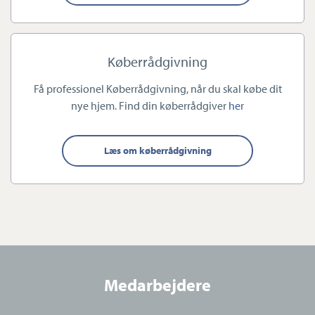
#Markedsledende #Støtlokalt #Gørenforskel
#Minejendomsmægler
Køberrådgivning
Kontakt os allerede i dag og lad os ta en snak om hvordan vi
Få professionel Køberrådgivning, når du skal købe dit
kan hjælpe netop dig.
nye hjem. Find din køberrådgiver
her
Virksomheden har tegnet ansvarsforsikring og garantistillelse
hos HDI Global Specialty, Langebrogade 3F, 1411 København K.
Læs om køberrådgivning
Telefon: 3336 9696.
Forsikring dækker kun formidling af ejendomme beliggende i
Danmark fra kontorer beliggende i Europa
Medarbejdere
Køberrådgivning