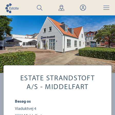
Søg
Find
Mit
Menu
bolig
mægler
Estate
ESTATE STRANDSTOFT
A/S - MIDDELFART
Besøg os
Viaduktvej 4