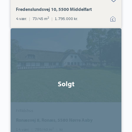
favoritter.
Fredenslundsvej 10, 5500 Middelfart
2
4 vær.
|
73/45 m
|
1.795.000 kr.
Fritidshus:
Ronæsvej
8,
Ronæs,
5580
Nørre
Aaby
Solgt
Fritidshus
Ronæsvej 8, Ronæs, 5580 Nørre Aaby
2
14 vær.
|
785/40 m
|
kr.