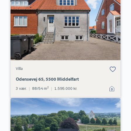
65,
5500
Middelfart
Bolig er gemt
Villa
under dine
favoritter.
Odensevej 65, 5500 Middelfart
2
3 vær.
|
88/54 m
|
1.595.000 kr.
Landejendom:
Ørslevvej
47,
Ørslev,
5592
Ejby