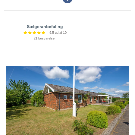
Derudover har vi udvidet rådgiverforsikring via HDI Global
tekst
Speciality.
Sælgeranbefaling
VI TILBYDER:
9.5 ud af 10
21 besvarelser
SALG AF DIN EJENDOM
Estate Strandstoft er din lokale ejendomsmægler og den mest
ambitiøse i området. Vi tilbyder en gratis salgsvurdering, og vi
er optaget af, at sikre vores kunder førsteklasses service. Og med
alt hvad vi gør, er det vores ambition, at vores kunder skal føle
sig trygge og taget godt i hånden hele processen igennem.
KØBERRÅDGIVNING
Vi tilbyder certificeret køberrådgivning og støtter dig gennem