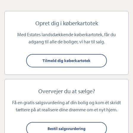
Fremtidsfuldmagter har vundet frem de seneste år. Kort fortalt
handler det om at sikre, at skulle en af jer blive dement eller
Opret dig i køberkartotek
midlertidigt ligge i koma, så kan den anden part eller dine børn,
Med Estates landsdækkende køberkartotek, får du
søster eller ven varetage dine økonomiske interesser m.v. uden
adgang til alle de boliger, vi har til salg.
at de skal omkring Familieretshuset.
Tilmeld dig køberkartotek
SKØDESKRIVNING
Har du selv fundet din bolig, uden den står til salg hos en
ejendomsmægler? Skal du skilles og købe din ægtefælle ud af
Overvejer du at sælge?
huset? Skal børnene overtage din bolig? Uanset hvilken
Få en gratis salgsvurdering af din bolig og kom ét skridt
situation du står i med en ejendom, der skal skifte hænder, kan
tættere på at realisere dine drømme om et nyt hjem.
vi hjælpe og sikre dig, at der er taget højde for alting – både før,
under og efter overdragelsen.
Bestil salgsvurdering