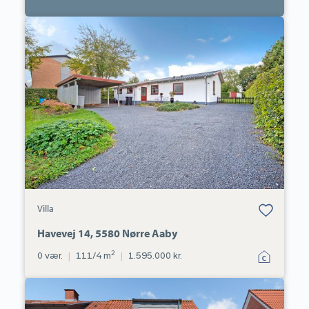
Villa:
Havevej
14,
5580
Nørre
Aaby
Bolig er gemt
Villa
under dine
favoritter.
Havevej 14, 5580 Nørre Aaby
2
0 vær.
|
111/4 m
|
1.595.000 kr.
Villa:
Odensevej