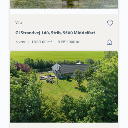
Bolig er gemt
Villa
under dine
favoritter.
Gl Strandvej 140, Strib, 5500 Middelfart
2
4 vær.
|
192/100 m
|
9.950.000 kr.
Landejendom:
Vestermarken
3,
5466
Asperup
Bolig er gemt