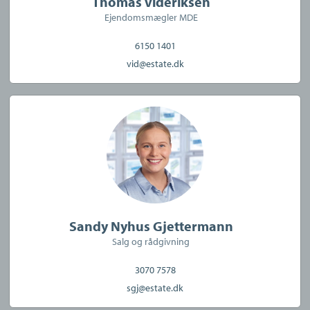
Thomas Videriksen
Ejendomsmægler MDE
6150 1401
vid@estate.dk
Sandy Nyhus Gjettermann
Salg og rådgivning
3070 7578
sgj@estate.dk