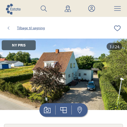
Søg
Find
Mit
Menu
bolig
mægler
Estate
Tilbage til søgning
NY PRIS
1 / 24