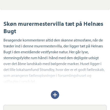
Skøn murermestervilla tæt på Helnæs
Bugt
Besøgende kommenterer altid den skønne atmosfære, når de
træder ind i denne murermestervilla, der ligger tæt på Helnæs
Bugt i den enestående vestfynske natur. Her går lyse,
stemningsfyldte rum hånd i hånd med den dejligste udsigt
over det åbne landskab med bølgende marker. Huset ligger i
det lille lokalsamfund Strandby, hvor der er et godt fællesskab,
som arrangerer fællesspisninger i forsamlingshuset og
udflugter i området.
Boligen er en klassisk murermestervilla med opholdsrum i
Udvid/skjul
tekst
stueplan, soveværelser på første sal og en god, brugbar kælder
med masser af plads til opbevaring. Og som en særlig detalje i