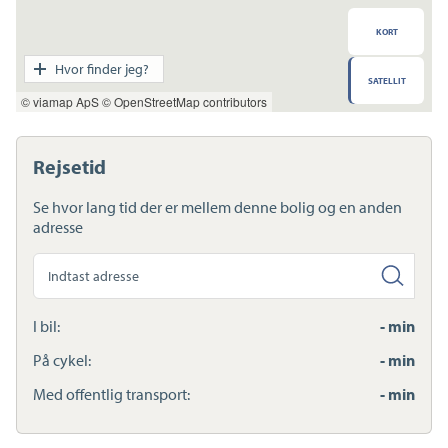
KORT
Transport
Hvor finder jeg?
SATELLIT
Indkøb
© viamap ApS
© OpenStreetMap contributors
Daginstitution
Skole
Sport og fritid
Rejsetid
Sundhed
Ladestandere
Se hvor lang tid der er mellem denne bolig og en anden
Lynladere
adresse
Søg
anden
adresse
I bil:
- min
På cykel:
- min
Med offentlig transport:
- min