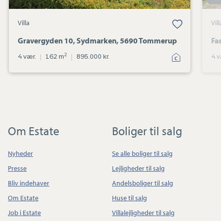
Villa
Vill
Gravergyden 10, Sydmarken, 5690 Tommerup
Fa
2
4 vær.
|
162 m
|
895.000 kr.
4 v
Om Estate
Boliger til salg
Nyheder
Se alle boliger til salg
Presse
Lejligheder til salg
Bliv indehaver
Andelsboliger til salg
Om Estate
Huse til salg
Job i Estate
Villalejligheder til salg