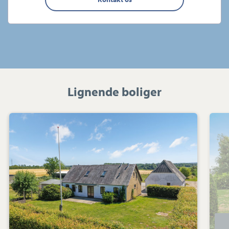
Lignende boliger
Villa:
Gravergyden
10,
Sydmarken,
5690
Tommerup