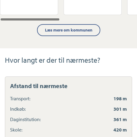
Læs mere om kommunen
Hvor langt er der til nærmeste?
Afstand til nærmeste
Transport:
198 m
Indkøb:
301 m
Daginstitution:
361 m
Skole:
420 m