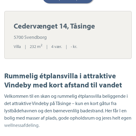
Cedervænget 14, Tåsinge
5700 Svendborg
2
Villa
|
232 m
|
4 vær.
|
- kr.
Rummelig étplansvilla i attraktive
Vindeby med kort afstand til vandet
Velkommen til en skøn og rummelig étplansvilla beliggende i
det attraktive Vindeby på Tåsinge – kun en kort gåtur fra
lystbådehavnen og den børnevenlilg badestrand. Her får I en
bolig med masser af plads, gode opholdsrum og jeres helt egen
wellnessafdeling.