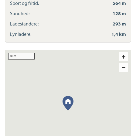
Sport og fritid:
564 m
Sundhed:
128 m
Ladestandere:
293 m
Lynladere:
1,4 km
30m