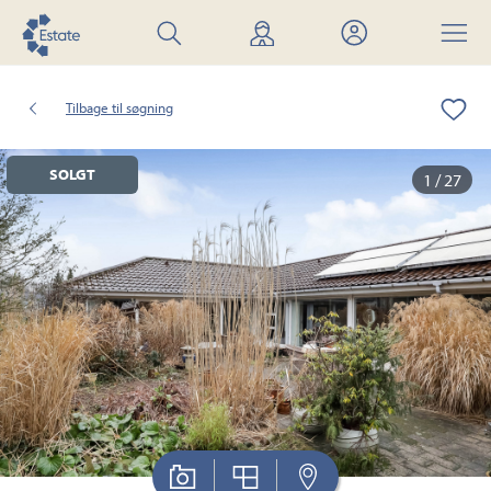
Søg
Find
Mit
Menu
bolig
mægler
Estate
Tilbage til søgning
SOLGT
1 / 27