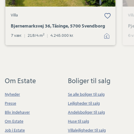
Villa
Vill
Bjernemarksvej 36, Tåsinge, 5700 Svendborg
Pj
2
7 vær.
|
218/4 m
|
4.245.000 kr.
6 v
Om Estate
Boliger til salg
Nyheder
Se alle boliger til salg
Presse
Lejligheder til salg
Bliv indehaver
Andelsboliger til salg
Om Estate
Huse til salg
Job i Estate
Villalejligheder til salg