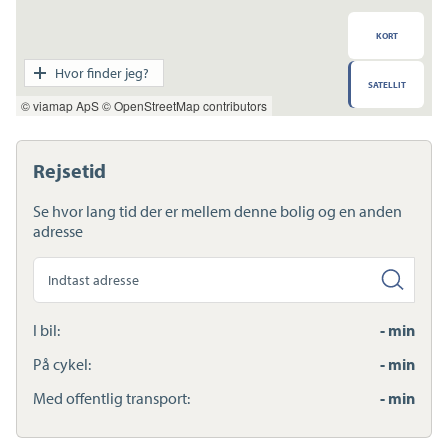
KORT
Transport
Hvor finder jeg?
SATELLIT
Indkøb
© viamap ApS
© OpenStreetMap contributors
Daginstitution
Skole
Sport og fritid
Rejsetid
Sundhed
Ladestandere
Se hvor lang tid der er mellem denne bolig og en anden
Lynladere
adresse
Søg
anden
adresse
I bil:
- min
På cykel:
- min
Med offentlig transport:
- min