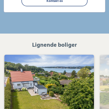
Kontakt os
Lignende boliger
Villa:
Bjernemarksvej
36,
Tåsinge,
5700
Svendborg