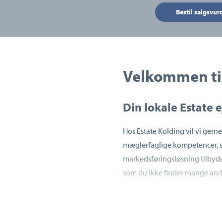
Bestil salgsvur
Velkommen til
Din lokale Estate
Hos Estate Kolding vil vi gern
mæglerfaglige kompetencer, s
markedsføringsløsning tilbyder
som du ikke finder mange andr
Ikke to boliger er ens. Der knyt
som vi mener er vigtige at for