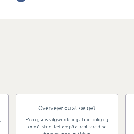
m at finde ind til kernen i enhver bolig, så den kan
tekst
e som muligt for potentielle købere.
nde og gratis salgsvurdering af din bolig. Det gælder
lejligheder, grunde, sommerhuse, parcelhuse og
ltid med en indledende snak om ønsker og
 som sælger, for det er dig, der kender din bolig
dre til at se det samme i din bolig, som du gør.
gennem hele salgsprocessen, står hele tiden til
Overvejer du at sælge?
ltid er fuldt opdateret.
,
Få en gratis salgsvurdering af din bolig og
kom ét skridt tættere på at realisere dine
ng, kan du roligt besøge vores forretning i
drømme om et nyt hjem.