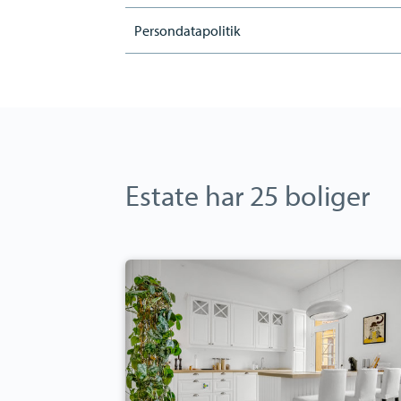
Persondatapolitik
Estate har 25 boliger
Ejerlejlighed:
Søndergade
1B,
2.
th.,
6000
Kolding