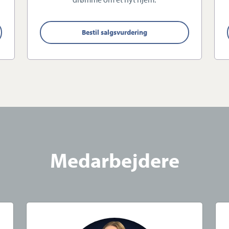
telefon eller mail.
 bolig.
Bestil salgsvurdering
rsforsikring og garantistillelse hos HDI Global
411 København K. Telefon: 3336 9696.
ling af ejendomme beliggende i Danmark fra
Medarbejdere