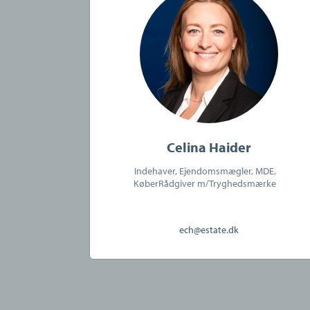
Celina Haider
Indehaver, Ejendomsmægler, MDE,
KøberRådgiver m/Tryghedsmærke
ech@estate.dk