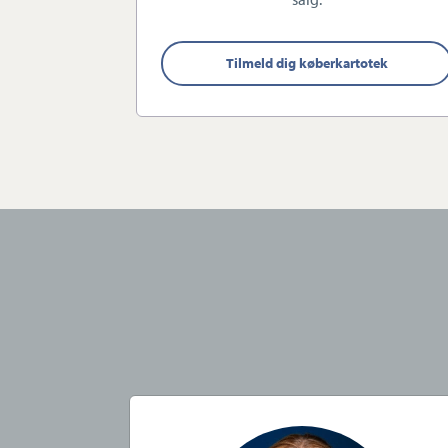
Adelgade, eller kontakte os på 
Vi glæder os til at se dig og din
Tilmeld dig køberkartotek
Bedste hilsner
Celina Haider
Virksomheden har tegnet ansva
Specialty, Langebrogade 3F, 1
Forsikring dækker kun formid
kontorer beliggende i Europa
CVR:
41159081