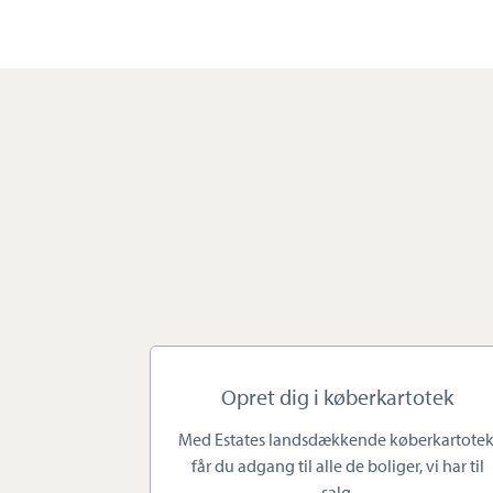
salgspris. For os handler det o
formidles så præcist og levend
Vi tilbyder altid en uforpligte
både villaer, rækkehuse, ejer
villalejligheder.
Et godt salgsforløb starter a
forventninger. Vi lytter til dig
bedst. Vores opgave er at få an
Vi følger dig trygt og sikkert 
Opret dig i køberkartotek
rådighed og sørger for, at du a
Med Estates landsdækkende køberkartotek
får du adgang til alle de boliger, vi har til
Skal du sælge din bolig i Koldi
salg.