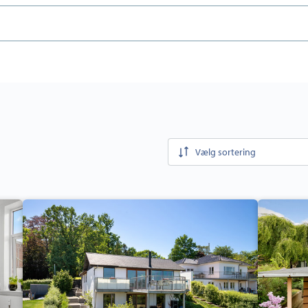
Vælg sortering
Villa:
Villa:
Engen
Dreyersvej
5,
32,
Tved,
6000
6000
Kolding
Kolding