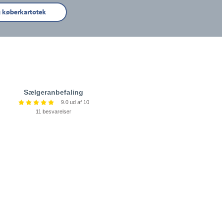
g køberkartotek
Sælgeranbefaling
9.0 ud af 10
11 besvarelser