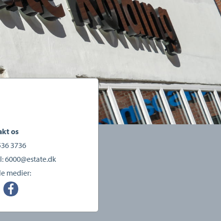
kt os
536 3736
l:
6000@estate.dk
le medier: