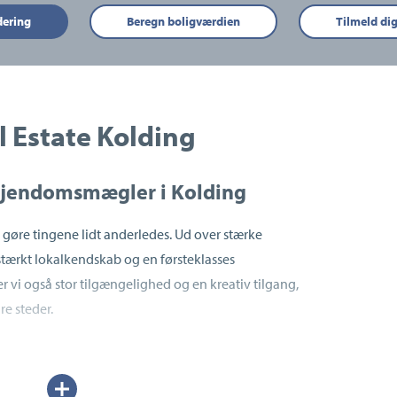
dering
Beregn boligværdien
Tilmeld di
 Estate Kolding
 ejendomsmægler i Kolding
e gøre tingene lidt anderledes. Ud over stærke
tærkt lokalkendskab og en førsteklasses
 vi også stor tilgængelighed og en kreativ tilgang,
e steder.
ter sig mange forskellige historier til hver bolig,
midle. En bolig er ikke kun en adresse og en
Udvid/skjul