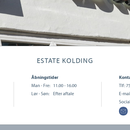
ESTATE KOLDING
Åbningstider
Konta
Man - Fre:
11.00 - 16.00
Tlf:
7
Lør - Søn:
Efter aftale
E-mai
Socia