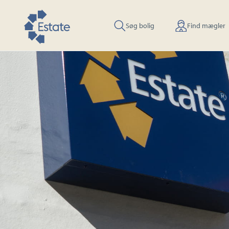
Søg bolig
Find mægler