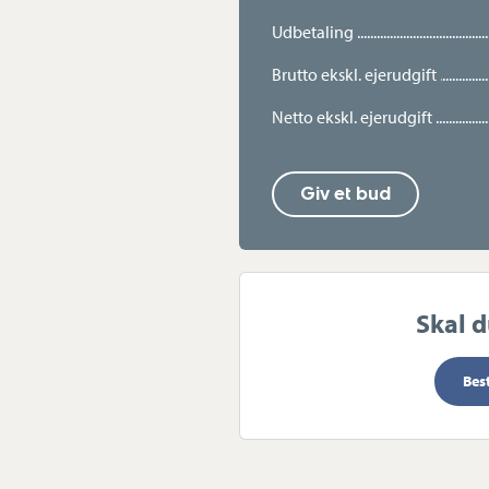
Udbetaling
Brutto ekskl. ejerudgift
Netto ekskl. ejerudgift
Giv et bud
Skal 
Bes