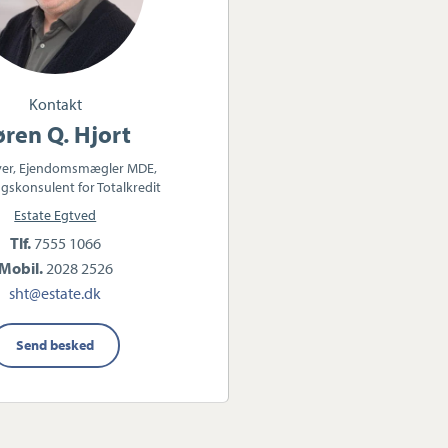
Kontakt
øren Q. Hjort
ver, Ejendomsmægler MDE,
gskonsulent for Totalkredit
Estate Egtved
Tlf.
7555 1066
Mobil.
2028 2526
sht@estate.dk
Send besked