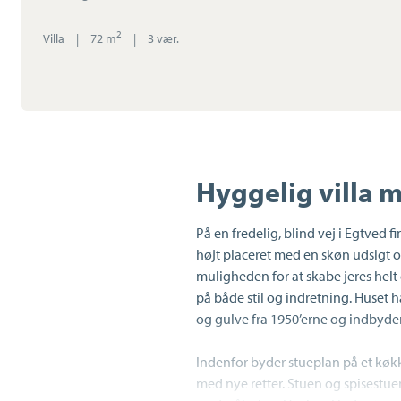
2
Villa
|
72 m
|
3 vær.
Hyggelig villa 
På en fredelig, blind vej i Egtved f
højt placeret med en skøn udsigt o
muligheden for at skabe jeres hel
på både stil og indretning. Huset 
og gulve fra 1950’erne og indbyder
Indenfor byder stueplan på et køk
med nye retter. Stuen og spisestu