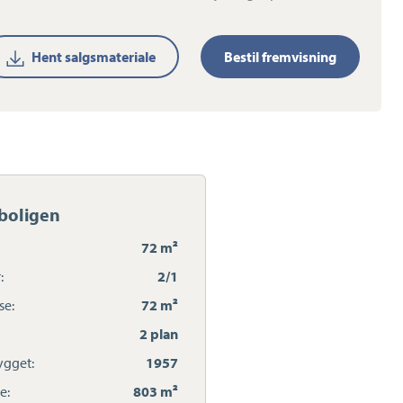
Hent salgsmateriale
Bestil fremvisning
boligen
72 m²
:
2/1
se:
72 m²
2 plan
gget:
1957
e:
803 m²