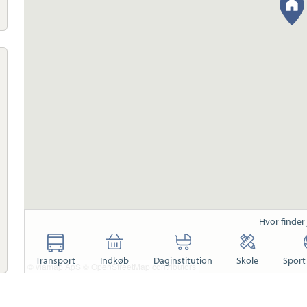
Hvor finder
Transport
Indkøb
Daginstitution
Skole
Sport 
© viamap ApS
© OpenStreetMap contributors