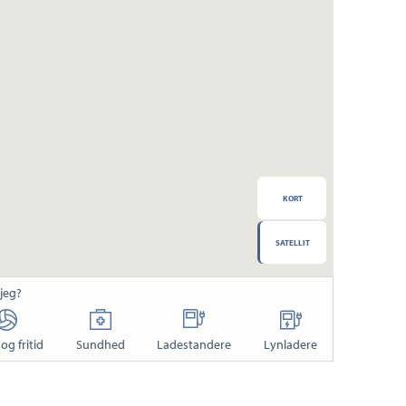
KORT
SATELLIT
 jeg?
og fritid
Sundhed
Ladestandere
Lynladere