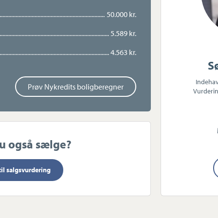
50.000 kr.
5.589 kr.
4.563 kr.
S
Indeha
Prøv Nykredits boligberegner
Vurderin
du også sælge?
til salgsvurdering