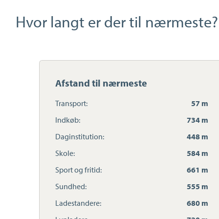
Hvor langt er der til nærmeste?
Afstand til nærmeste
Transport:
57 m
Indkøb:
734 m
Daginstitution:
448 m
Skole:
584 m
Sport og fritid:
661 m
Sundhed:
555 m
Ladestandere:
680 m