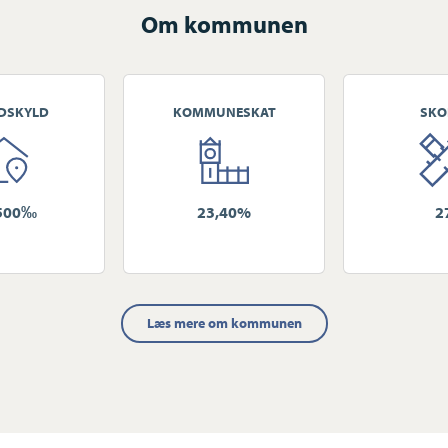
Om kommunen
DSKYLD
KOMMUNESKAT
SKO
500‰
23,40%
2
Læs mere om kommunen