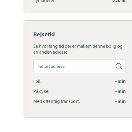
Lynladere:
720 m
Rejsetid
Se hvor lang tid der er mellem denne bolig og
en anden adresse
Søg
anden
adresse
I bil:
- min
På cykel:
- min
Med offentlig transport:
- min