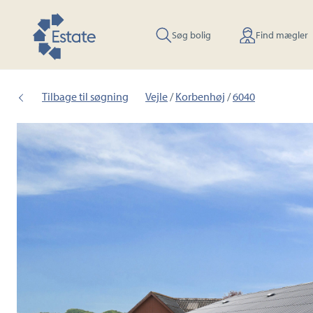
Søg bolig
Find mægler
Tilbage til søgning
Vejle
/
Korbenhøj
/
6040