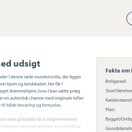
med udsigt
Fakta om 
inder I denne røde murstensvilla, der ligger
Boligareal:
ver byen og landskabet. Her får I
Stue/Værelser
t eget drømmehjem, hvor I kan sætte præg
har en autentisk charme med originale lofter
Kælderstørrel
 til både bevaring og fornyelse.
Plan:
Bygget/Omby
ken med god plads til at eksperimentere
en hænger naturligt sammen kun adskilt af
Grundstørrels