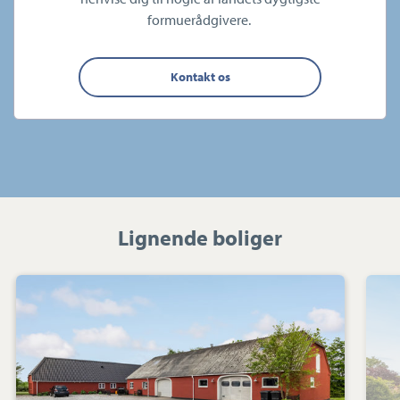
formuerådgivere.
Kontakt os
Lignende boliger
Villa:
Vestervej
10,
6980
Tim