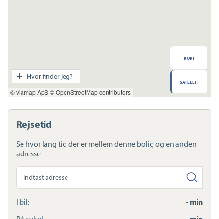
KORT
Transport
Hvor finder jeg?
SATELLIT
Indkøb
© viamap ApS
© OpenStreetMap contributors
Daginstitution
Skole
Sport og fritid
Rejsetid
Sundhed
Ladestandere
Se hvor lang tid der er mellem denne bolig og en anden
Lynladere
adresse
Søg
anden
adresse
I bil:
- min
På cykel:
- min