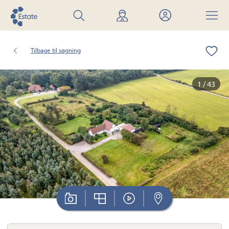
Søg
Find
Mit
Menu
bolig
mægler
Estate
Tilbage til søgning
1 / 43