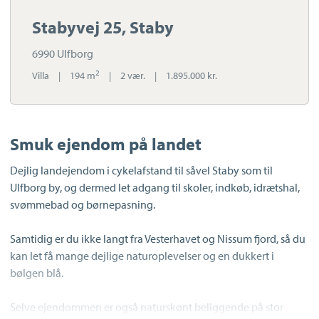
Stabyvej 25, Staby
6990 Ulfborg
2
Villa
|
194 m
|
2 vær.
|
1.895.000 kr.
Smuk ejendom på landet
Dejlig landejendom i cykelafstand til såvel Staby som til
Ulfborg by, og dermed let adgang til skoler, indkøb, idrætshal,
svømmebad og børnepasning.
Samtidig er du ikke langt fra Vesterhavet og Nissum fjord, så du
kan let få mange dejlige naturoplevelser og en dukkert i
bølgen blå.
Selve ejendommen er også naturskønt beliggende på stor