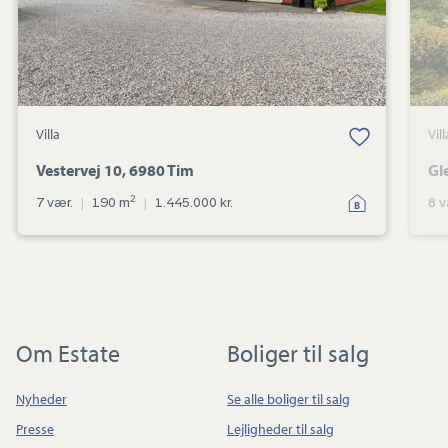
Villa
Vill
Vestervej 10, 6980 Tim
Gl
2
7 vær.
|
190 m
|
1.445.000 kr.
8 v
Om Estate
Boliger til salg
Nyheder
Se alle boliger til salg
Presse
Lejligheder til salg