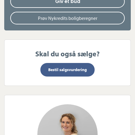
Giv et bud
Prøv Nykredits boligberegner
Skal du også sælge?
Bestil salgsvurdering