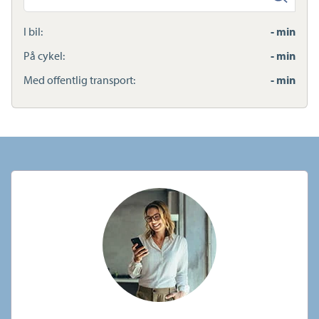
anden
adresse
I bil:
- min
På cykel:
- min
Med offentlig transport:
- min