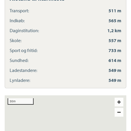
Transport:
511 m
Indkøb:
565 m
Daginstitution:
1,2 km
Skole:
557 m
Sport og fritid:
733 m
Sundhed:
614 m
Ladestandere:
549 m
Lynladere:
549 m
30m