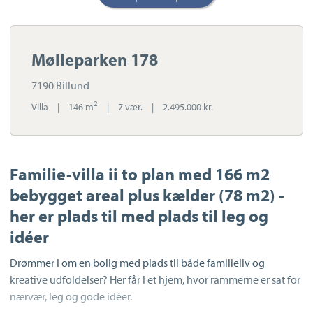
Mølleparken 178
7190 Billund
2
Villa
|
146 m
|
7 vær.
|
2.495.000 kr.
Familie-villa ii to plan med 166 m2
bebygget areal plus kælder (78 m2) -
her er plads til med plads til leg og
idéer
Drømmer I om en bolig med plads til både familieliv og
kreative udfoldelser? Her får I et hjem, hvor rammerne er sat for
nærvær, leg og gode idéer.