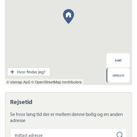
KORT
Transport
Hvor finder jeg?
SATELLIT
Indkøb
© viamap ApS
© OpenStreetMap contributors
Daginstitution
Skole
Sport og fritid
Rejsetid
Sundhed
Ladestandere
Se hvor lang tid der er mellem denne bolig og en anden
Lynladere
adresse
Søg