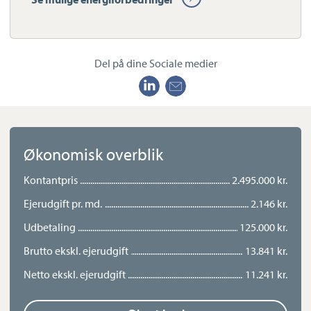
Ejendommen ligger trygt på et lukket vænge tæt på Netto,
Billundskolen og med gode stisystemer lige i nærheden –
perfekt til cykelture, leg og små eventyr i hverdagen. Indkøb
nås hurtigt, og den store indkørsel med garage med el-port
Del på dine Sociale medier
giver god plads til både hverdagens praktik og gæster.
Økonomisk overblik
Kontantpris
2.495.000 kr.
Ejerudgift pr. md.
2.146 kr.
Udbetaling
125.000 kr.
Brutto ekskl. ejerudgift
13.841 kr.
Netto ekskl. ejerudgift
11.241 kr.