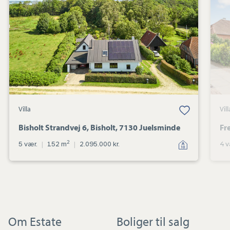
6,
Bisholt,
7130
Juelsminde
Villa
Vill
Bisholt Strandvej 6, Bisholt, 7130 Juelsminde
Fr
2
5 vær.
|
152 m
|
2.095.000 kr.
4 v
Om Estate
Boliger til salg