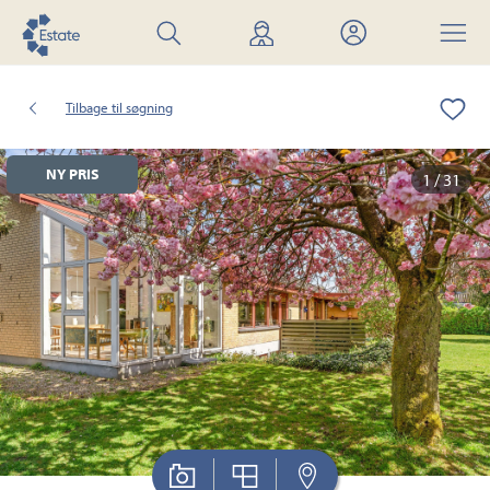
Søg
Find
Mit
Menu
bolig
mægler
Estate
Tilbage til søgning
NY PRIS
1 / 31