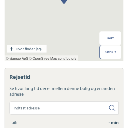
KORT
Transport
Hvor finder jeg?
SATELLIT
Indkøb
© viamap ApS
© OpenStreetMap contributors
Daginstitution
Skole
Sport og fritid
Rejsetid
Sundhed
Ladestandere
Se hvor lang tid der er mellem denne bolig og en anden
Lynladere
adresse
Søg
anden
adresse
I bil:
- min