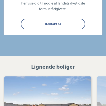
henvise dig til nogle af landets dygtigste
formuerådgivere.
Kontakt os
Lignende boliger
Villa:
Lillevang
110,
7190
Billund