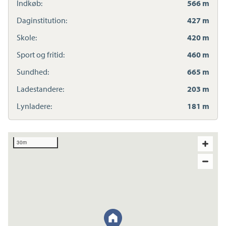
Indkøb:
566 m
Daginstitution:
427 m
Skole:
420 m
Sport og fritid:
460 m
Sundhed:
665 m
Ladestandere:
203 m
Lynladere:
181 m
30m