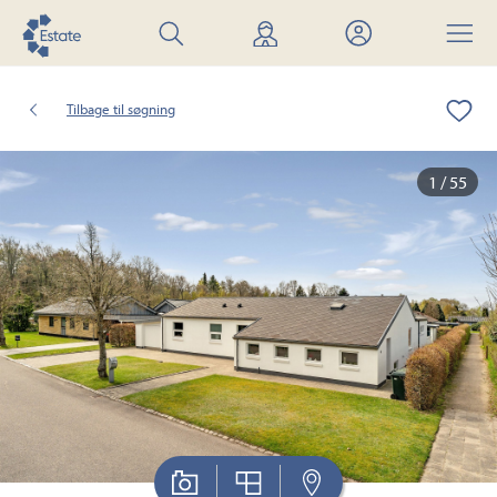
Søg
Find
Mit
Menu
bolig
mægler
Estate
Tilbage til søgning
1 / 55