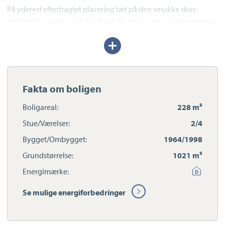
På yderest eftertragtet placering tæt på den smukke skov
mellem Skovparken og Travbyen finder du denne charmerende
villa fra 1964 med tilbygning fra 1998. Villaens boligareal er
Udvid/skjul
hele 228 m2.
tekst
Boligen er opført i 1964 og tilbygget i 1998, hvilket giver et
samlet boligareal på hele 228 m². Boligen fremstår med en god
Fakta om boligen
planløsning og masser af plads til den store familie.
Boligareal:
228 m²
Stue/Værelser:
2/4
Her får du blandt andet to badeværelser, hvilket gør hverdagen
Bygget/Ombygget:
1964/1998
nem og fleksibel.
Grundstørrelse:
1021 m²
Energimærke:
Stort og lækkert renoveret køkken-alrum med plads til både
afslapning og hygge samt masser af plads til at lave mad - og et
Se mulige energiforbedringer
fantastisk dagslys fra det store ovenlys vindue.