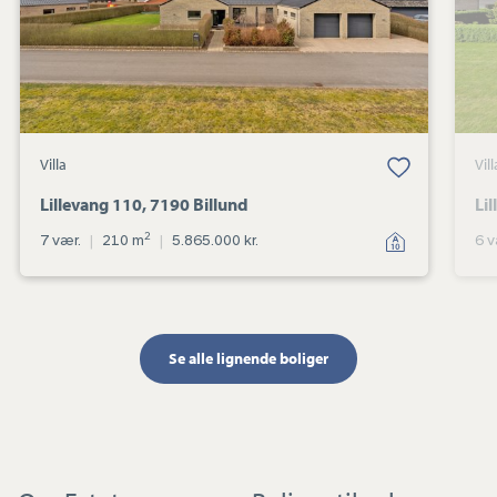
Villa
Vill
Lillevang 110, 7190 Billund
Li
2
7 vær.
|
210 m
|
5.865.000 kr.
6 v
Se alle lignende boliger