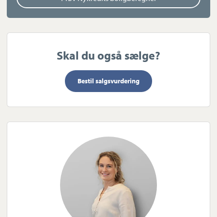
Her får du en bolig med både plads, funktionalitet og en
beliggenhed, der kombinerer natur, by og arbejdspladser på
bedste vis.
Kontakt os for en fremvisning – Skovparken 410 skal opleves!
Skal du også sælge?
Bestil salgsvurdering