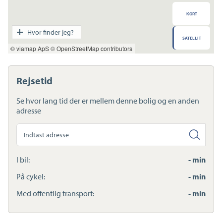
KORT
Transport
Hvor finder jeg?
SATELLIT
Indkøb
© viamap ApS
© OpenStreetMap contributors
Daginstitution
Skole
Sport og fritid
Rejsetid
Sundhed
Ladestandere
Se hvor lang tid der er mellem denne bolig og en anden
Lynladere
adresse
Søg
anden
adresse
I bil:
- min
På cykel:
- min
Med offentlig transport:
- min