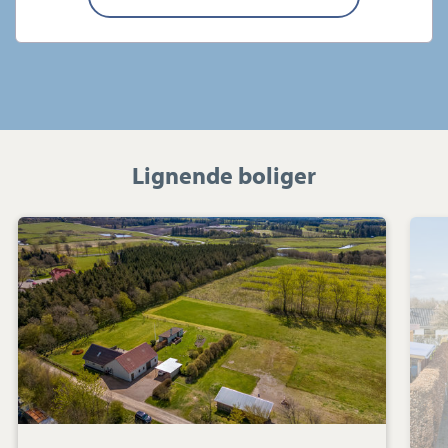
Lignende boliger
Villa:
Idomvej
8,
Bur,
7570
Vemb