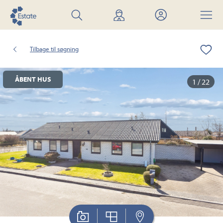
Søg
Find
Mit
Menu
bolig
mægler
Estate
Tilbage til søgning
ÅBENT HUS
1 / 22