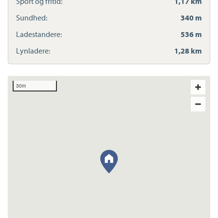
Sport og fritid:
1,17 km
Sundhed:
340 m
Ladestandere:
536 m
Lynladere:
1,28 km
30m