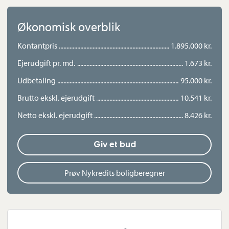
beliggenhed på lukket vænge.
Økonomisk overblik
Kontantpris
1.895.000 kr.
Ejerudgift pr. md.
1.673 kr.
Udbetaling
95.000 kr.
Brutto ekskl. ejerudgift
10.541 kr.
Netto ekskl. ejerudgift
8.426 kr.
Giv et bud
Prøv Nykredits boligberegner