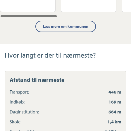
Læs mere om kommunen
Hvor langt er der til nærmeste?
Afstand til nærmeste
Transport:
446 m
Indkøb:
169 m
Daginstitution:
664 m
Skole:
1,4 km