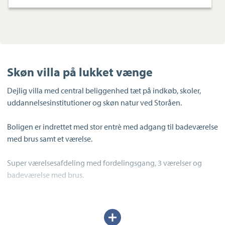
Skøn villa på lukket vænge
Dejlig villa med central beliggenhed tæt på indkøb, skoler,
uddannelsesinstitutioner og skøn natur ved Storåen.
Boligen er indrettet med stor entrè med adgang til badeværelse
med brus samt et værelse.
Super værelsesafdeling med fordelingsgang, 3 værelser og
badeværelse med brus.
Dejligt køkken med god bord- og skabsplads samt fin
spisekrog. Fra køkken direkte adgang til bryggers, som også er
Udvid/skjul
husets anden indgang.
tekst