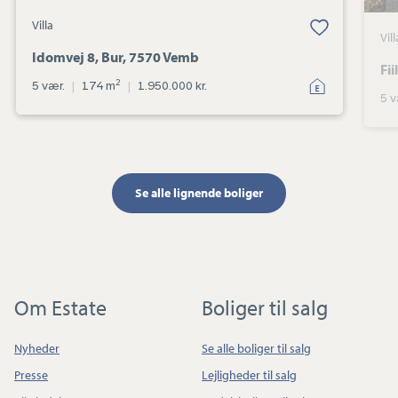
Villa
Vill
Idomvej 8, Bur, 7570 Vemb
Fi
2
5 vær.
|
174 m
|
1.950.000 kr.
5 v
Se alle lignende boliger
Om Estate
Boliger til salg
Nyheder
Se alle boliger til salg
Presse
Lejligheder til salg