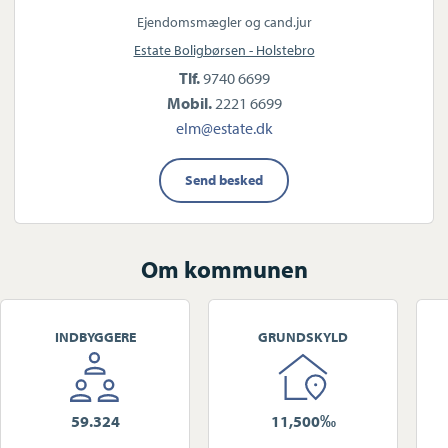
Ejendomsmægler og cand.jur
Estate Boligbørsen - Holstebro
Tlf.
9740 6699
Mobil.
2221 6699
elm@estate.dk
Send besked
Om kommunen
INDBYGGERE
GRUNDSKYLD
59.324
11,500‰