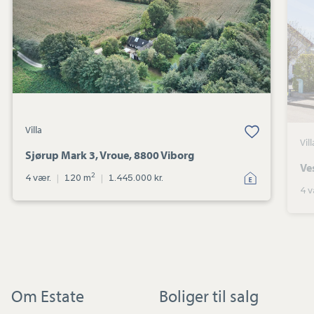
Vroue,
8800
Viborg
Villa
Vill
Sjørup Mark 3, Vroue, 8800 Viborg
Ve
2
4 vær.
|
120 m
|
1.445.000 kr.
4 v
Om Estate
Boliger til salg