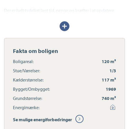
Der er helt tydeligt lagt tid, penge og kræfter i at opdatere
villaen fra top til tå, og derfor præsenterer den
sig også til dags dato i fuldstændig indflytningsklar stand. Det
Udvid/skjul
tekst
var omkring 2018, at de talrige forbedringer
fandt sted, og de omfatter bl.a. køkkenet, badeværelserne,
lofterne og gulvene.
Fakta om boligen
Stueplan rummer tre værelser og et badeværelse med
gulvvarme samt husets hjerte, som vil danne
Boligareal:
120 m²
ramme om gode stunder med hele familien: Her mødes stuen
Stue/Værelser:
1/3
og køkkenet i åben forbindelse med
udgang til den sydvendte terrasse.
Kælderstørrelse:
117 m²
Bygget/Ombygget:
1969
Turen fortsætter ned i en kælder, der fremstår i boligstandard
Grundstørrelse:
740 m²
og byder på en bred vifte af
indretningsmuligheder. Der er gulvvarme flere steder i etagen,
Energimærke:
og udover både et ekstra badeværelse og
Se mulige energiforbedringer
et bryggers har I nogle disp. rum, som kan forvandles til kontor,
teenage- eller gæsteafdeling og meget