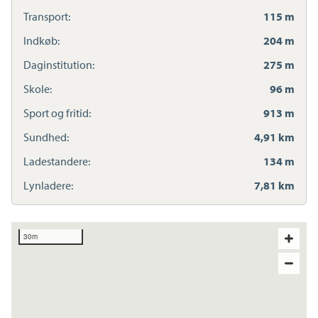
Transport:
115 m
Indkøb:
204 m
Daginstitution:
275 m
Skole:
96 m
Sport og fritid:
913 m
Sundhed:
4,91 km
Ladestandere:
134 m
Lynladere:
7,81 km
30m