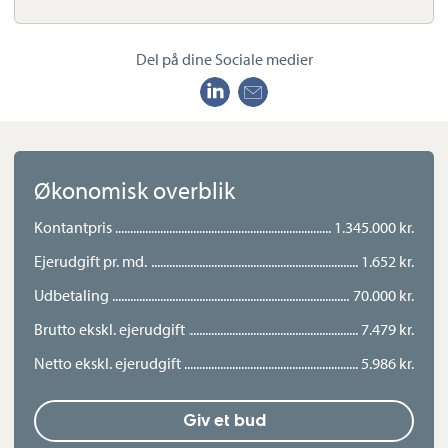
mere.
Del på dine Sociale medier
Udenfor er terrasserne strategisk placeret i forhold til solens
bane. Den ene ligger stik syd og er delvist
overdækket, så her kan I nyde varmen hele dagen, og i løbet af
eftermiddagen kan I søge om på den
vestlige, nyere del for at indtage eftermiddagskaffen i lune
Økonomisk overblik
omgivelser. Imens kan børnene tumle rundt på
plænen, bilen kan parkeres i garagen, og så skal det
Kontantpris
1.345.000 kr.
selvfølgelig nævnes, at sælger selv siden 2020
løbende har istandsat udenfor med f.eks. bede og
Ejerudgift pr. md.
1.652 kr.
vedligeholdelsesfrit hegn.
Udbetaling
70.000 kr.
Brutto ekskl. ejerudgift
7.479 kr.
Fra den rolige, lukkede vej er der kort gåafstand til såvel skole
som institution, købmand og togstationen,
Netto ekskl. ejerudgift
5.986 kr.
hvor I nemt kan tage toget til Skive og Viborg.
Giv et bud
Med andre ord et perfekt match for børnefamilien, der