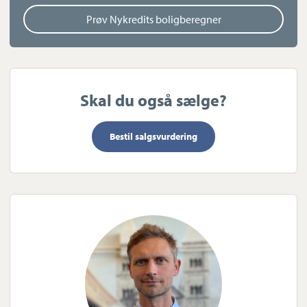
drømmer om plads tæt på byen. Samtidig præges
landsbyen også af et godt sammenhold takket være det
Prøv Nykredits boligberegner
skønne forenings- og idrætsliv, der rummer alt fra
gymnastik til fodbold og badminton
Skal du også sælge?
Bestil salgsvurdering