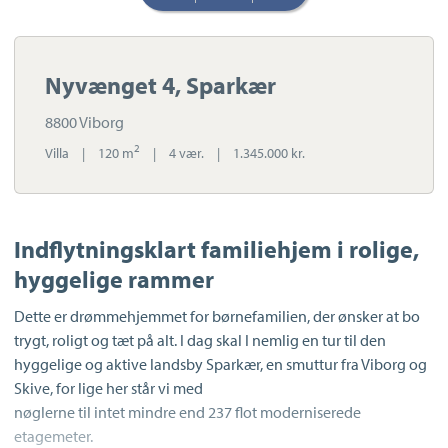
Nyvænget 4, Sparkær
8800 Viborg
2
Villa
|
120 m
|
4 vær.
|
1.345.000 kr.
Indflytningsklart familiehjem i rolige,
hyggelige rammer
Dette er drømmehjemmet for børnefamilien, der ønsker at bo
trygt, roligt og tæt på alt. I dag skal I nemlig en tur til den
hyggelige og aktive landsby Sparkær, en smuttur fra Viborg og
Skive, for lige her står vi med
nøglerne til intet mindre end 237 flot moderniserede
etagemeter.