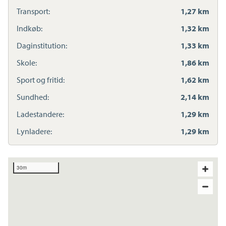
Transport:
1,27 km
Indkøb:
1,32 km
Daginstitution:
1,33 km
Skole:
1,86 km
Sport og fritid:
1,62 km
Sundhed:
2,14 km
Ladestandere:
1,29 km
Lynladere:
1,29 km
30m