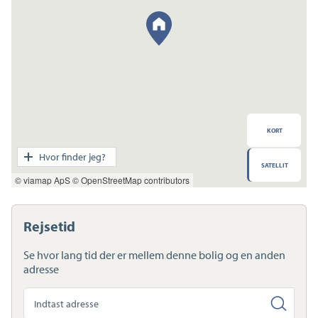
KORT
Transport
Hvor finder jeg?
SATELLIT
Indkøb
© viamap ApS
© OpenStreetMap contributors
Daginstitution
Skole
Sport og fritid
Rejsetid
Sundhed
Ladestandere
Se hvor lang tid der er mellem denne bolig og en anden
Lynladere
adresse
Søg
anden