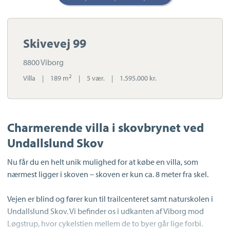
Skivevej 99
8800 Viborg
2
Villa
|
189 m
|
5 vær.
|
1.595.000 kr.
Charmerende villa i skovbrynet ved
Undallslund Skov
Nu får du en helt unik mulighed for at købe en villa, som
nærmest ligger i skoven – skoven er kun ca. 8 meter fra skel.
Vejen er blind og fører kun til trailcenteret samt naturskolen i
Undallslund Skov. Vi befinder os i udkanten af Viborg mod
Løgstrup, hvor cykelstien mellem de to byer går lige forbi.