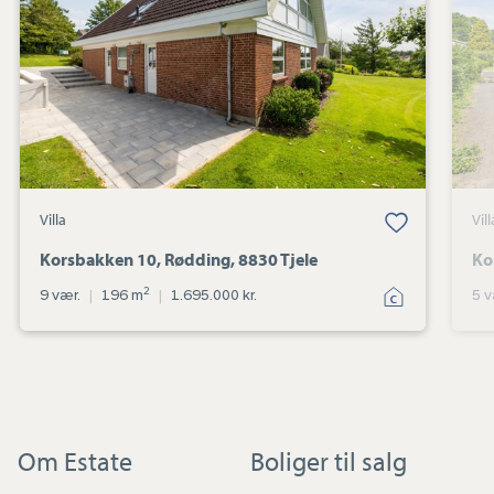
8830
Tjele
Villa
Vill
Korsbakken 10, Rødding, 8830 Tjele
Ko
2
9 vær.
|
196 m
|
1.695.000 kr.
5 v
Om Estate
Boliger til salg