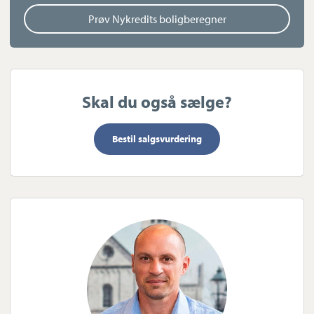
det kunne være noget for dig.
Prøv Nykredits boligberegner
Skal du også sælge?
Bestil salgsvurdering