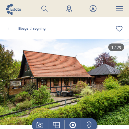
Søg
Find
Mit
Menu
bolig
mægler
Estate
Tilbage til søgning
1 / 29