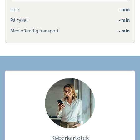
adresse
I bil:
- min
På cykel:
- min
Med offentlig transport:
- min
Køberkartotek