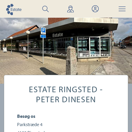
Søg
Find
Mit
Menu
bolig
mægler
Estate
ESTATE RINGSTED -
PETER DINESEN
Besøg os
Parkstræde 4