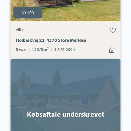
NYHED
Bolig er gemt
Villa
under dine
favoritter.
Holbækvej 22, 4370 Store Merløse
2
5 vær.
|
132/6 m
|
1.345.000 kr.
Villa:
Bøgevej
7,
4100
Ringsted
Købsaftale underskrevet