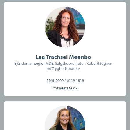
Lea Trachsel Møenbo
Ejendomsmægler MDE, Salgskoordinator, KøberRådgiver
m/Tryghedsmærke
/
5761 2000
6119 1819
lmz@estate.dk