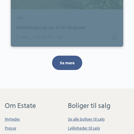
Villa
Hækkerupsvej 24, 4100 Ringsted
2
3 vær.
|
103/45 m
|
kr.
Se mere
Om Estate
Boliger til salg
Nyheder
Se alle boliger til salg
Presse
Lejligheder til salg