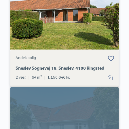
Sneslev,
4100
Ringsted
Bolig er gemt
Andelsbolig
under dine
favoritter.
Sneslev Sognevej 18, Sneslev, 4100 Ringsted
2
2 vær.
|
64 m
|
1.150.646 kr.
Villa:
Tyvelse
Bygade
13,
Tyvelse,
4171
Glumsø