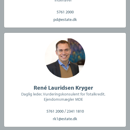
CVR:
36626089
5761 2000
pd@estate.dk
René Lauridsen Kryger
Daglig leder, Vurderingskonsulent for Totalkredit,
Ejendomsmægler MDE
/
5761 2000
2341 1810
rk1@estate.dk