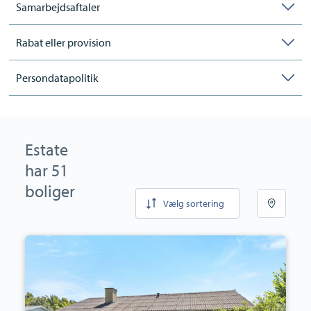
Samarbejdsaftaler
Rabat eller provision
Persondatapolitik
Estate
har 51
boliger
Vælg sortering
Villa:
Rosenvænget
8,
4173
Fjenneslev