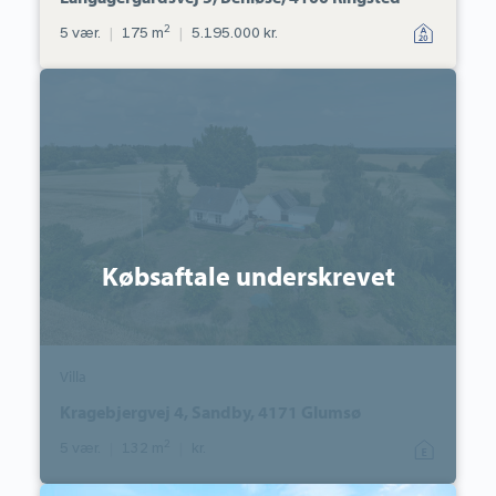
2
5 vær.
|
175 m
|
5.195.000 kr.
Villa:
Kragebjergvej
4,
Sandby,
4171
Glumsø
Købsaftale underskrevet
Villa
Kragebjergvej 4, Sandby, 4171 Glumsø
2
5 vær.
|
132 m
|
kr.