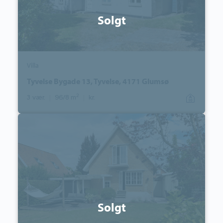
Solgt
Villa
Tyvelse Bygade 13, Tyvelse, 4171 Glumsø
2
3 vær.
|
96/8 m
|
kr.
Villa:
Hækkerupsvej
24,
4100
Ringsted
Solgt