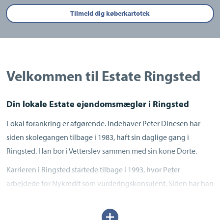
Tilmeld dig køberkartotek
Velkommen til Estate Ringsted
Din lokale Estate ejendomsmægler i Ringsted
Lokal forankring er afgørende. Indehaver Peter Dinesen har
siden skolegangen tilbage i 1983, haft sin daglige gang i
Ringsted. Han bor i Vetterslev sammen med sin kone Dorte.
Karrieren i Ringsted startede tilbage i 1993, hvor Peter
arbejdede for Nykredit som vurderingskonsulent. Siden har han
arbejdet som chef for ejendomsmæglerkæden Dibabolig og
som centerdirektør for Nykredit Bank i Ringsted.
Udvid/skjul