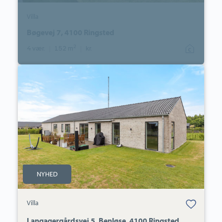
Villa
Bøgevej 7, 4100 Ringsted
2
4 vær.
|
152 m
|
kr.
Villa:
Langagergårdsvej
5,
Benløse,
4100
Ringsted
NYHED
Bolig er gemt
Villa
under dine
favoritter.
Langagergårdsvej 5, Benløse, 4100 Ringsted