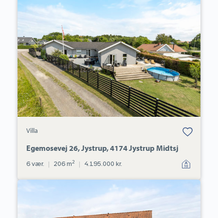
Villa:
Egemosevej
26,
Jystrup,
4174
Jystrup
Midtsj
Bolig er gemt
Villa
under dine
favoritter.
Egemosevej 26, Jystrup, 4174 Jystrup Midtsj
2
6 vær.
|
206 m
|
4.195.000 kr.
Andelsbolig:
Sneslev
Sognevej
18,