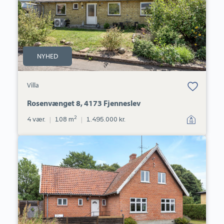
NYHED
Bolig er gemt
Villa
under dine
favoritter.
Rosenvænget 8, 4173 Fjenneslev
2
4 vær.
|
108 m
|
1.495.000 kr.
Villa:
Holbækvej
22,
4370
Store
Merløse