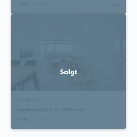
2
3 vær.
|
87 m
|
kr.
Ejerlejlighed:
Vejlebrovej
82,
2.
tv.,
2635
Ishøj
Solgt
Ejerlejlighed
Vejlebrovej 82, 2. tv., 2635 Ishøj
2
2 vær.
|
77 m
|
kr.