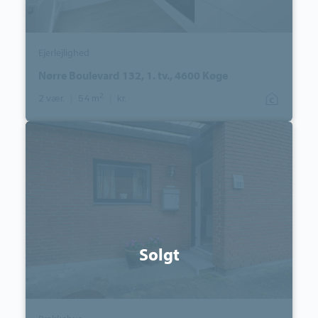
Ejerlejlighed
Nørre Boulevard 132, 1. tv., 4600 Køge
2
2 vær.
|
54 m
|
kr.
Rækkehus:
Granlunden
21,
2635
Ishøj
Solgt