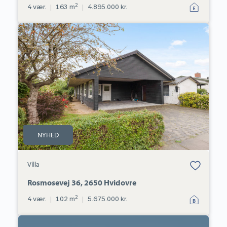
2
4 vær.
|
163 m
|
4.895.000 kr.
Villa:
Rosmosevej
36,
2650
Hvidovre
NYHED
Bolig er gemt
Villa
under dine
favoritter.
Rosmosevej 36, 2650 Hvidovre
2
4 vær.
|
102 m
|
5.675.000 kr.
Villa: