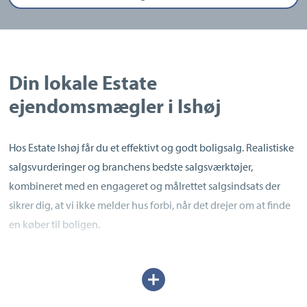
Din lokale Estate
ejendomsmægler i Ishøj
Hos Estate Ishøj får du et effektivt og godt boligsalg. Realistiske
salgsvurderinger og branchens bedste salgsværktøjer,
kombineret med en engageret og målrettet salgsindsats der
sikrer dig, at vi ikke melder hus forbi, når det drejer om at finde
en køber til boligen.
Under navnet, Estate mæglerne Ishøj, gemmer der sig mange
Udvid/skjul
års erfaring med alle former for boligsalg, herunder
tekst
køberrådgivning, vurderingsforretning af