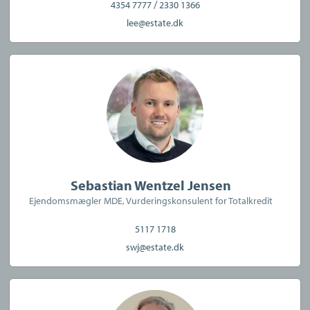
/
4354 7777
2330 1366
CVR:
31630762
lee@estate.dk
Sebastian Wentzel Jensen
Ejendomsmægler MDE, Vurderingskonsulent for Totalkredit
5117 1718
swj@estate.dk