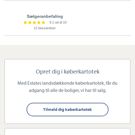
andelsboligejendomme m.v. Vi mestrer de fleste "dansetrin"
indenfor boligsalg.
Sælgeranbefaling
9.1 ud af 10
12 besvarelser
Vi kender branchen og markedet til bunds og sætter en ære i
detaljen.
Vores arbejde tager udgangspunkt i et tillidsforhold til alle
sælgere og købere. Nøgleordene er:
Opret dig i køberkartotek
Med Estates landsdækkende køberkartotek, får du
Integritet, præcision, humor og god energi
adgang til alle de boliger, vi har til salg.
Vi er effektive og leverer ALTID varen
Vi har gennem mange år opbygget et stærkt netværk, og har
Tilmeld dig køberkartotek
mange tilbagevendende ambassadører
Vi kender dagsprisen på din bolig, og besidder evnen til at
skræddersy den korrekte plan og strategi for salget