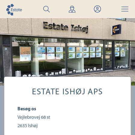
Søg
Find
Mit
Menu
bolig
mægler
Estate
ESTATE ISHØJ APS
Besøg os
Vejlebrovej 68 st
2635
Ishøj