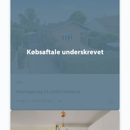
Hjørnagervej
24,
2650
Hvidovre
Købsaftale underskrevet
Villa
Hjørnagervej 24, 2650 Hvidovre
2
4 vær.
|
100/100 m
|
kr.
Ejerlejlighed:
Jægerbuen
22,