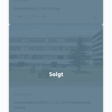
Rækkehus
Granlunden 21, 2635 Ishøj
2
4 vær.
|
117 m
|
kr.
Ejerlejlighed:
Gammelgårds
Alle
5,
1.
th.,
2665
Vallensbæk
Strand
Solgt
Ejerlejlighed
Gammelgårds Alle 5, 1. th., 2665 Vallensbæk
Strand