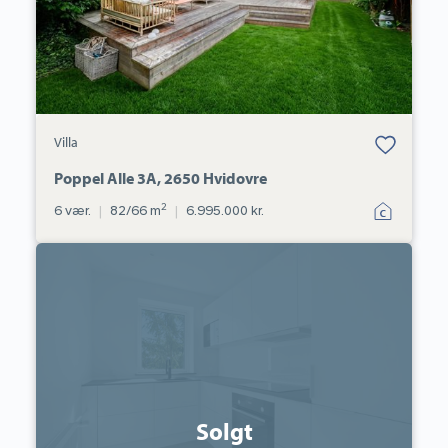
Bolig er gemt
Villa
under dine
favoritter.
Poppel Alle 3A, 2650 Hvidovre
2
6 vær.
|
82/66 m
|
6.995.000 kr.
Ejerlejlighed:
Nørre
Boulevard
132,
1.
tv.,
4600
Køge
Solgt