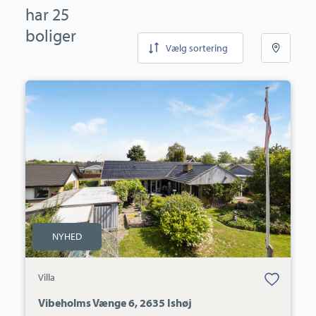
har 25
boliger
Vælg sortering
Villa:
Vibeholms
Vænge
6,
2635
Ishøj
NYHED
Bolig er gemt
Villa
under dine
favoritter.
Vibeholms Vænge 6, 2635 Ishøj