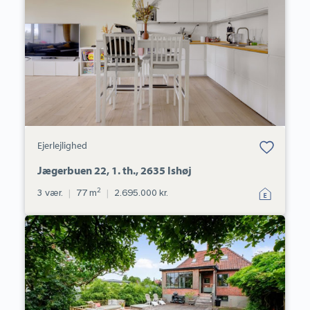
1.
th.,
2635
Ishøj
Bolig er gemt
Ejerlejlighed
under dine
favoritter.
Jægerbuen 22, 1. th., 2635 Ishøj
2
3 vær.
|
77 m
|
2.695.000 kr.
Villa:
Poppel
Alle
3A,
2650
Hvidovre