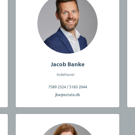
og overblik, så du kan træffe de rigtige beslutninger på
.
rer blandt andet:
legrundlaget samt alle juridiske dokumenter
ing af skøde, refusionsopgørelse mm.
 der 100% varetager dine interesser
Jacob Banke
v mødegennemgang, så du er tryg i hele processen
Indehaver
/
7589 2324
5183 2044
jbe@estate.dk
de salgsvurdering
en
gratis og uforpligtende salgsvurdering
af din bolig –
ligheder.