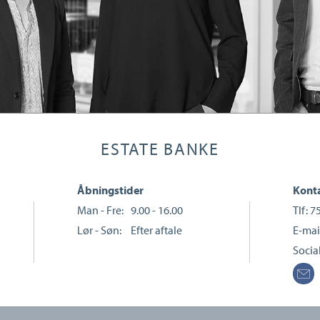
ESTATE BANKE
Åbningstider
Konta
Man - Fre:
9.00 - 16.00
Tlf:
7
Lør - Søn:
Efter aftale
E-mai
Socia