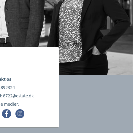
kt os
5892324
l:
8722@estate.dk
le medier: