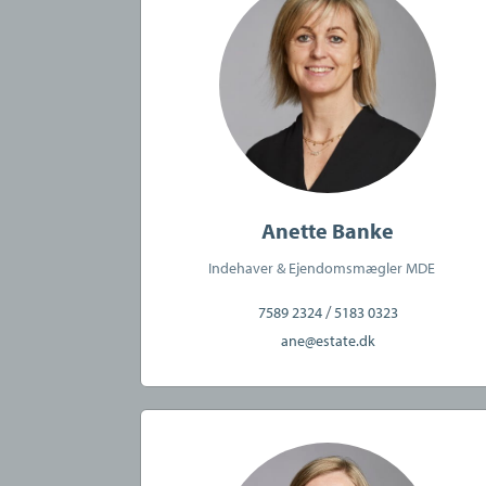
Vores mål er at skabe tryghed 
et solidt og veloplyst grundlag
Vores køberrådgivning inklude
• Grundig gennemgang af afta
• Behandling og kvalitetssikr
• En dedikeret køberrådgiver,
Anette Banke
• En informativ og konstrukti
Indehaver & Ejendomsmægler MDE
/
7589 2324
5183 0323
ane@estate.dk
Gratis og uforpligten
Vi står altid klar til at tilbyde 
og en ærlig dialog om dine mu