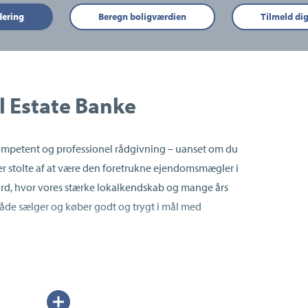
dering
Beregn boligværdien
Tilmeld di
 Estate Banke
mpetent og professionel rådgivning – uanset om du
i er stolte af at være den foretrukne ejendomsmægler i
d, hvor vores stærke lokalkendskab og mange års
både sælger og køber godt og trygt i mål med
Udvid/skjul
 fokus på ordentlighed, tillid og