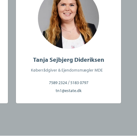
rsforsikring og garantistillelse hos HDI Global
411 København K. Telefon: 3336 9696.
ling af ejendomme beliggende i Danmark fra kontorer
Tanja Sejbjerg Dideriksen
Køberrådgiver & Ejendomsmægler MDE
/
7589 2324
5183 0797
tn1@estate.dk