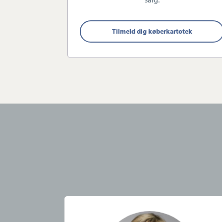
information guider vi både sæ
Tilmeld dig køberkartotek
Professionel køberråd
Hos Estate Banke tilbyder vi
u
forretning. Vi hjælper dig som
processen. Uanset om du er før
køberrådgiver Tanja Sejbjerg Di
ved købet af din drømmebolig
Hos os får du en køberrådgiver
Dansk Ejendomsmæglerfore
certificeret og ansvarlig købe