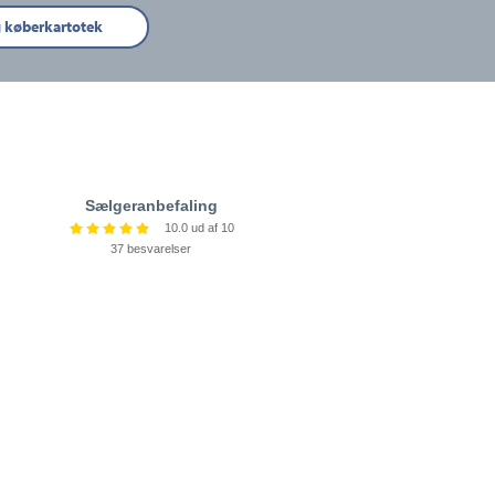
g køberkartotek
Sælgeranbefaling
10.0 ud af 10
37 besvarelser