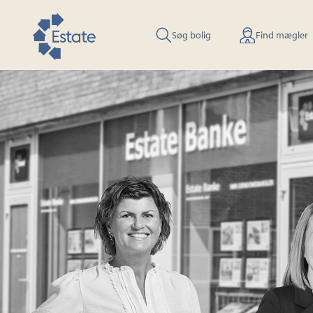
Søg bolig
Find mægler