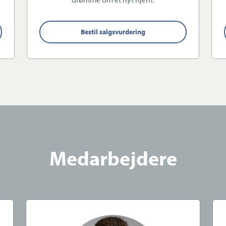
lger og køber trygt gennem hele salgsprocessen.
Bestil salgsvurdering
givning – din tryghed som boligkøber
vildig køberrådgivning
, som er en vigtig del af vores
 boligkøber, trygt og professionelt gennem hele
stegangskøber eller erfaren boligejer, står vores
deriksen klar til at rådgive dig hele vejen i processen
Medarbejdere
.
, der er
uddannet ejendomsmægler MDE
og har
nings Tryghedsmærke
– din garanti for en grundig,
rrådgivning.