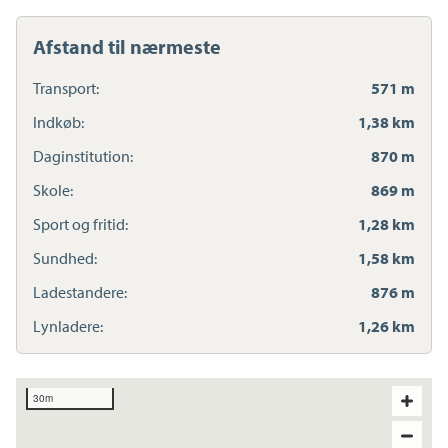
Afstand til nærmeste
Transport:
571 m
Indkøb:
1,38 km
Daginstitution:
870 m
Skole:
869 m
Sport og fritid:
1,28 km
Sundhed:
1,58 km
Ladestandere:
876 m
Lynladere:
1,26 km
30m