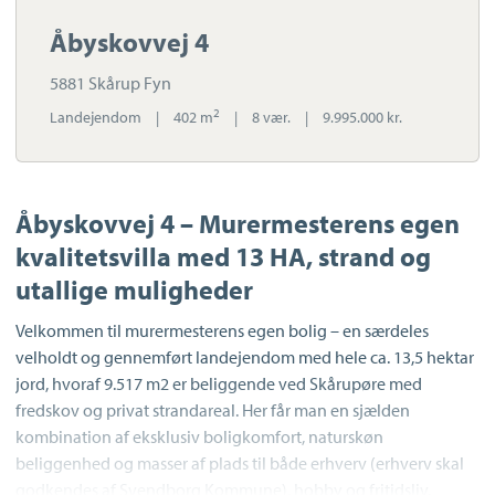
Åbyskovvej 4
5881 Skårup Fyn
2
Landejendom
|
402 m
|
8 vær.
|
9.995.000 kr.
Åbyskovvej 4 – Murermesterens egen
kvalitetsvilla med 13 HA, strand og
utallige muligheder
Velkommen til murermesterens egen bolig – en særdeles
velholdt og gennemført landejendom med hele ca. 13,5 hektar
jord, hvoraf 9.517 m2 er beliggende ved Skårupøre med
fredskov og privat strandareal. Her får man en sjælden
kombination af eksklusiv boligkomfort, naturskøn
beliggenhed og masser af plads til både erhverv (erhverv skal
godkendes af Svendborg Kommune), hobby og fritidsliv.