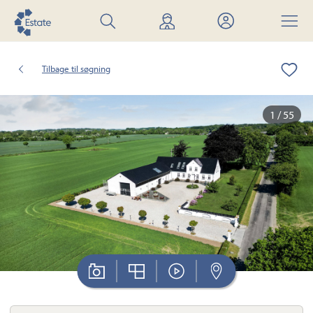
Søg
Find
Mit
Menu
bolig
mægler
Estate
Tilbage til søgning
1 / 55