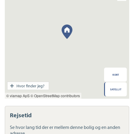
KORT
Transport
Hvor finder jeg?
SATELLIT
Indkøb
© viamap ApS
© OpenStreetMap contributors
Daginstitution
Skole
Sport og fritid
Rejsetid
Sundhed
Ladestandere
Se hvor lang tid der er mellem denne bolig og en anden
Lynladere
adresse