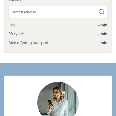
Søg
anden
adresse
I bil:
- min
På cykel:
- min
Med offentlig transport:
- min