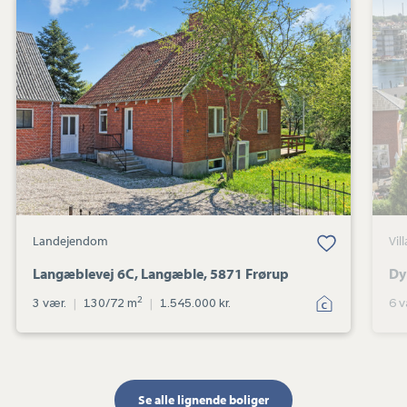
Landejendom:
Langæblevej
6C,
Langæble,
5871
Frørup
Landejendom
Vill
Langæblevej 6C, Langæble, 5871 Frørup
Dy
2
3 vær.
|
130/72 m
|
1.545.000 kr.
6 v
Se alle lignende boliger