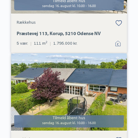
Tilmeld åbent hus
søndag 16. august kl. 10.00 - 16.00
Bolig er gemt
Rækkehus
under dine
favoritter.
Præstevej 113, Korup, 5210 Odense NV
2
5 vær.
|
111 m
|
1.795.000 kr.
Rækkehus:
Tingvallavej
55,
Tarup,
5210
Odense
NV
Tilmeld åbent hus
søndag 16. august kl. 10.00 - 16.00
Bolig er gemt