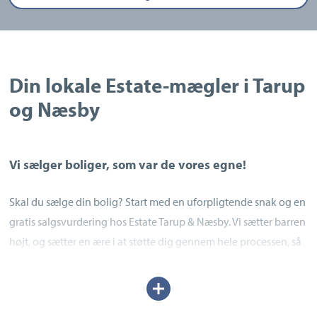
Din lokale Estate-mægler i Tarup
og Næsby
Vi sælger boliger, som var de vores egne!
Skal du sælge din bolig? Start med en uforpligtende snak og en
gratis salgsvurdering hos Estate Tarup & Næsby. Vi sætter barren
højt, og sætter en ære i at støtte dig gennem hele processen, så
du når godt i mål med din bolighandel. Med fuld tilfredshed og
et godt resultat.
Udvid/skjul
tekst