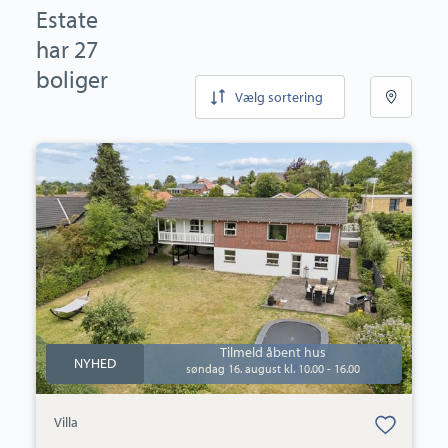
Estate
har 27
boliger
Vælg sortering
Villa:
Søgårdsvej
13,
Næsby,
5270
Odense
N
Tilmeld åbent hus
NYHED
søndag 16. august kl. 10.00 - 16.00
Bolig er gemt
Villa
under dine
favoritter.