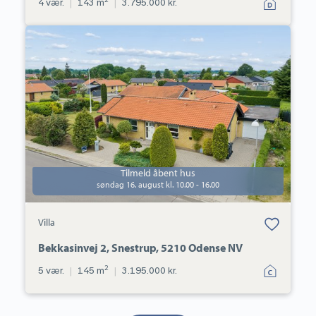
4 vær.
|
143 m
|
3.795.000 kr.
Villa:
Bekkasinvej
2,
Snestrup,
5210
Odense
NV
Tilmeld åbent hus
søndag 16. august kl. 10.00 - 16.00
Bolig er gemt
Villa
under dine
favoritter.
Bekkasinvej 2, Snestrup, 5210 Odense NV
2
5 vær.
|
145 m
|
3.195.000 kr.