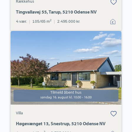
Rækkehus
under dine
favoritter.
Tingvallavej 55, Tarup, 5210 Odense NV
2
4 vær.
|
105/65 m
|
2.495.000 kr.
Villa:
Høgevænget
13,
Snestrup,
5210
Odense
NV
Tilmeld åbent hus
søndag 16. august kl. 10.00 - 16.00
Bolig er gemt
Villa
under dine
favoritter.
Høgevænget 13, Snestrup, 5210 Odense NV
2