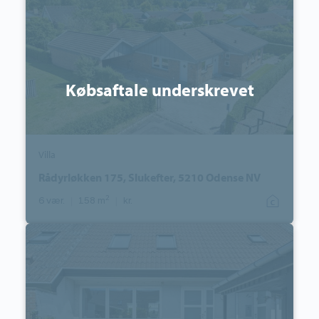
Slukefter,
5210
Odense
NV
Købsaftale underskrevet
Villa
Rådyrløkken 175, Slukefter, 5210 Odense NV
2
6 vær.
|
158 m
|
kr.
Rækkehus:
Rensdyrløkken
123,
Slukefter,
5210
Odense
NV