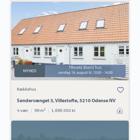
Rækkehus:
Søndervænget
3,
Villestofte,
5210
Odense
NV
Tilmeld åbent hus
NYHED
søndag 16. august kl. 10.00 - 16.00
Bolig er gemt
Rækkehus
under dine
favoritter.
Søndervænget 3, Villestofte, 5210 Odense NV
2
4 vær.
|
99 m
|
1.695.000 kr.
Villa:
Rådyrløkken
175,