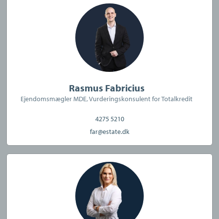
Janne Torp
:
Kontorets centerchef med mange års erfaring i
branchen. Janne sørger for, at alle aftaler, kontrakter og
salgsopstillinger er på plads, og hun binder trådene
sammen, så alt går som det skal. Hun er altid klar på kontoret
og ved telefonen, når vores kunder har spørgsmål eller brug
Rasmus Fabricius
for hjælp. Privat bor Janne i et Koch-rækkehus, og bruger
Ejendomsmægler MDE, Vurderingskonsulent for Totalkredit
blandt andet fritiden på at være sammen med sine to voksne
4275 5210
børn og sine to børnebørn.
far@estate.dk
Kontakt os for en uforpligtende vurdering af din
bolig
Uanset om du blot er interesseret i en uforpligtende boligsnak,
skal handle nu og her eller ønsker at planlægge et kommende
boligsalg, glæder vi os til at betjene dig.