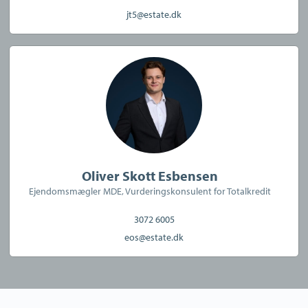
jt5@estate.dk
CVR:
42627925
Oliver Skott Esbensen
Ejendomsmægler MDE, Vurderingskonsulent for Totalkredit
3072 6005
eos@estate.dk