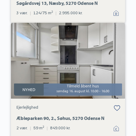
Søgårdsvej 13, Næsby, 5270 Odense N
2
3 vær.
|
124/75 m
|
2.995.000 kr.
Ejerlejlighed:
Æbleparken
90,
2.,
Søhus,
5270
Odense
N
Tilmeld åbent hus
NYHED
søndag 16. august kl. 10.00 - 16.00
Bolig er gemt
Ejerlejlighed
under dine
favoritter.
Æbleparken 90, 2., Søhus, 5270 Odense N
2
2 vær.
|
59 m
|
849.000 kr.