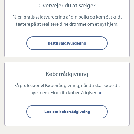
af bolig på tværs af alle ejendomstyper i hele Odense
Overvejer du at sælge?
Kommune.
Få en gratis salgsvurdering af din bolig og kom ét skridt
tættere på at realisere dine drømme om et nyt hjem.
Teamet består af samlet fire personer, som har arbejdet sammen
i flere år, hvilket gør, at du som kunde kan føle dig i trygge
hænder, uanset hvem du træffer i butikken:
Bestil salgsvurdering
Chris Bertelsen
:
Uddannet tømrer og ejendomsmægler med
stor erfaring inden for køb og salg af alle ejendomstyper i
Køberrådgivning
Odense Kommune. Chris er desuden certificeret
køberrådgiver med Tryghedsmærke fra DE samt
Få professionel Køberrådgivning, når du skal købe dit
nye hjem. Find din køberrådgiver
her
vurderingskonsulent for Totalkredit. Han er født og opvokset
i Korup, og bor i dag i Kerteminde i en klassisk
murermestervilla sammen med sin kæreste og deres to
Læs om køberrådgivning
sønner.