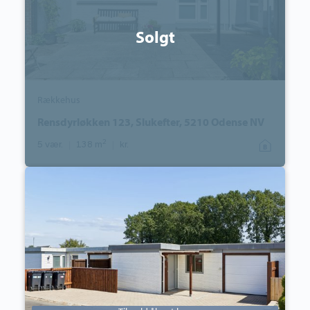
Solgt
Rækkehus
Rensdyrløkken 123, Slukefter, 5210 Odense NV
2
5 vær.
|
138 m
|
kr.
Rækkehus:
Præstevej
113,
Korup,
5210
Odense
NV