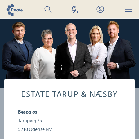
Søg
Find
Mit
Menu
bolig
mægler
Estate
ESTATE TARUP & NÆSBY
Besøg os
Tarupvej 75
5210
Odense NV