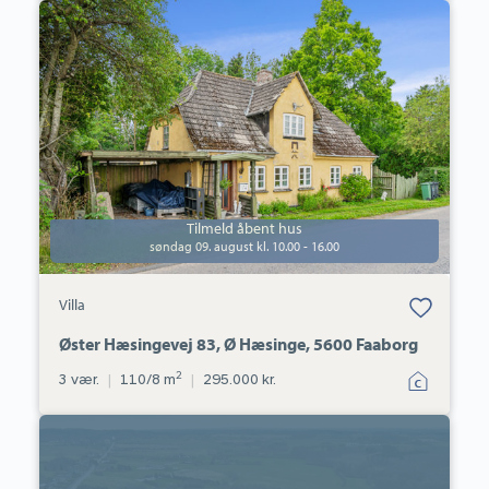
Villa:
Øster
Hæsingevej
83,
Ø
Hæsinge,
5600
Faaborg
Tilmeld åbent hus
søndag 09. august kl. 10.00 - 16.00
Bolig er gemt
Villa
under dine
favoritter.
Øster Hæsingevej 83, Ø Hæsinge, 5600 Faaborg
2
3 vær.
|
110/8 m
|
295.000 kr.
Helårsgrund:
Enghavevænget
5,