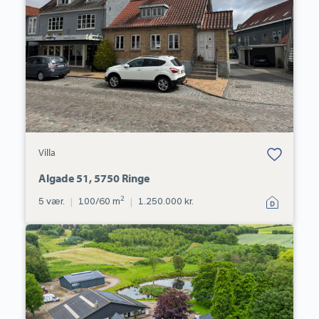
Bolig er gemt
Villa
under dine
favoritter.
Algade 51, 5750 Ringe
2
5 vær.
|
100/60 m
|
1.250.000 kr.
Landejendom:
Svanningehuse
30,
Diernæs,
5600
Faaborg