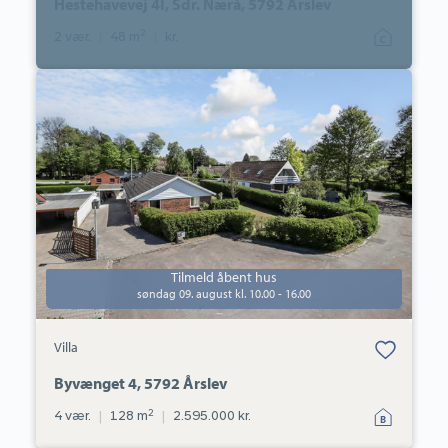
Hestehavevej 4I, Sdr. Nærå, 5792 Årslev
2
2 vær.
|
48 m
|
kr.
Villa:
Byvænget
4,
5792
Årslev
Tilmeld åbent hus
søndag 09. august kl. 10.00 - 16.00
Bolig er gemt
Villa
under dine
favoritter.
Byvænget 4, 5792 Årslev
2
4 vær.
|
128 m
|
2.595.000 kr.