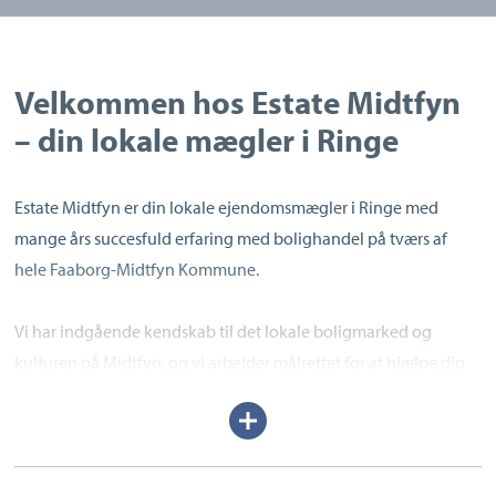
Velkommen hos Estate Midtfyn
– din lokale mægler i Ringe
Estate Midtfyn er din lokale ejendomsmægler i Ringe med
mange års succesfuld erfaring med bolighandel på tværs af
hele Faaborg-Midtfyn Kommune.
Vi har indgående kendskab til det lokale boligmarked og
kulturen på Midtfyn, og vi arbejder målrettet for at hjælpe dig
godt gennem din bolighandel. Det gælder uanset, om du skal
Udvid/skjul
købe eller sælge – og uanset boligtype.
tekst
For os er ethvert boligsalg og boligkøb en unik oplevelse.