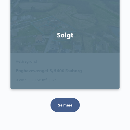
5600
Faaborg
Solgt
Helårsgrund
Enghavevænget 5, 5600 Faaborg
2
0 vær.
|
1156 m
|
kr.
Se mere