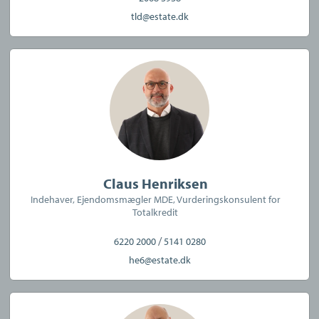
med sælger på dine vegne. Kort sagt hjælper vi dig med alt. På
tld@estate.dk
den måde sikrer vi, at processen bliver så enkel og overskuelig
for dig som overhovedet muligt. Du kan læse mere om Estate
KøberRådgivning
her
.
Kontakt os i dag
Uanset om du ønsker at sælge din nuværende ejendom eller
bare har spørgsmål om markedet på Midtfyn, så er vi her for at
hjælpe dig.
Claus Henriksen
Indehaver, Ejendomsmægler MDE, Vurderingskonsulent for
Kom forbi os i forretningen på Jernbanegade eller ring til os på
Totalkredit
tlf. 62 20 57 50 for en uforpligtende boligsnak – hvad enten du
/
6220 2000
5141 0280
ønsker at købe ny bolig, skal have solgt din nuværende bolig
he6@estate.dk
eller blot er nysgerrig efter, hvad din bolig er værd.
Vi glæder os til at møde dig og ser frem til et godt samarbejde!