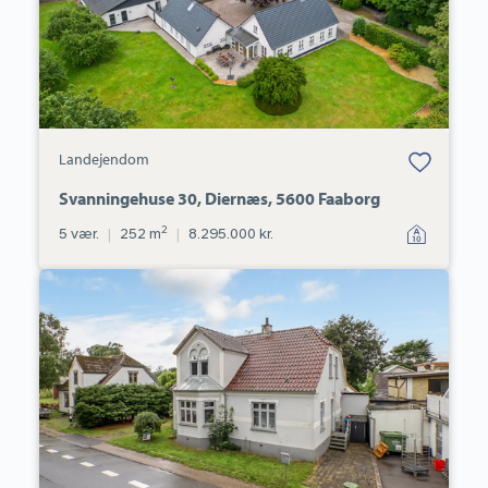
Bolig er gemt
Landejendom
under dine
favoritter.
Svanningehuse 30, Diernæs, 5600 Faaborg
2
5 vær.
|
252 m
|
8.295.000 kr.
Villa:
Birkevej
35,
V
Hæsinge,
5672
Broby