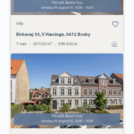
Tilmeld åbent hus
søndag 09. august kl. 10.00 - 16.00
Bolig er gemt
Villa
under dine
favoritter.
Birkevej 35, V Hæsinge, 5672 Broby
2
7 vær.
|
207/20 m
|
595.000 kr.
Ejerlejlighed:
Allégade
27,
1.,
5000
Odense
C
Tilmeld åbent hus
søndag 09. august kl. 10.00 - 16.00
Bolig er gemt