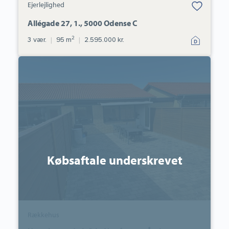
Ejerlejlighed
under dine
favoritter.
Allégade 27, 1., 5000 Odense C
2
3 vær.
|
95 m
|
2.595.000 kr.
Rækkehus:
Hestehavevej
4I,
Sdr.
Nærå,
5792
Årslev
Købsaftale underskrevet
Rækkehus