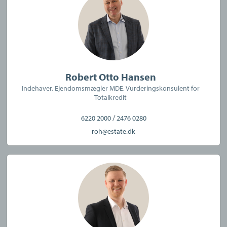
Virksomheden har tegnet ansvarsforsikring og garantistillelse
hos HDI Global Specialty, Langebrogade 3F, 1411 København K.
Telefon: 3336 9696.
Forsikring dækker kun formidling af ejendomme beliggende i
Robert Otto Hansen
Danmark fra kontorer beliggende i Europa
Indehaver, Ejendomsmægler MDE, Vurderingskonsulent for
Totalkredit
/
6220 2000
2476 0280
roh@estate.dk
CVR:
45071278