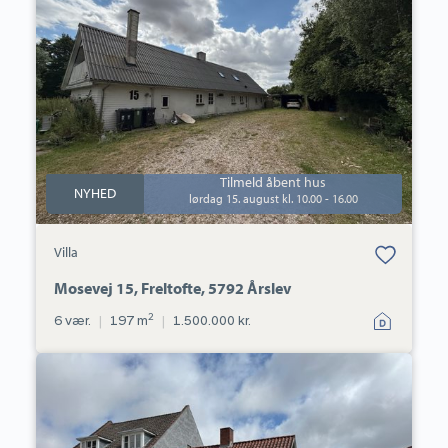
Freltofte,
5792
Årslev
Tilmeld åbent hus
NYHED
lørdag 15. august kl. 10.00 - 16.00
Bolig er gemt
Villa
under dine
favoritter.
Mosevej 15, Freltofte, 5792 Årslev
2
6 vær.
|
197 m
|
1.500.000 kr.
Villa:
Algade
51,
5750
Ringe