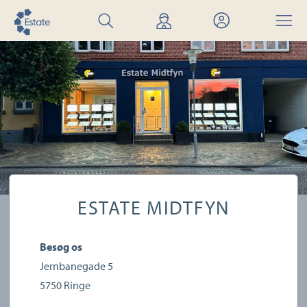
Søg
Find
Mit
Menu
bolig
mægler
Estate
ESTATE MIDTFYN
Besøg os
Jernbanegade 5
5750
Ringe