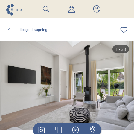
Søg
Find
Mit
Menu
bolig
mægler
Estate
Tilbage til søgning
1 / 33