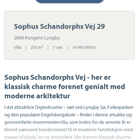
Sophus Schandorphs Vej 29
2800 Kongens Lyngby
2
Villa
|
203 m
|
7 vær.
|
14.995.000 kr.
Sophus Schandorphs Vej - her er
klassisk charme forenet genialt med
moderne arkitektur
I det attraktive Digterkvarter – tæt ved Lyngby Sø, Folkeparken
og den populære Engelsborgskole – finder I denne smukke og
gennemførte murermestervilla, som inden for de seneste år er
blevet nænsomt transformeret til et moderne familiehjem med
masser af plads, lys og atmosfære. Her forenes klassisk charme