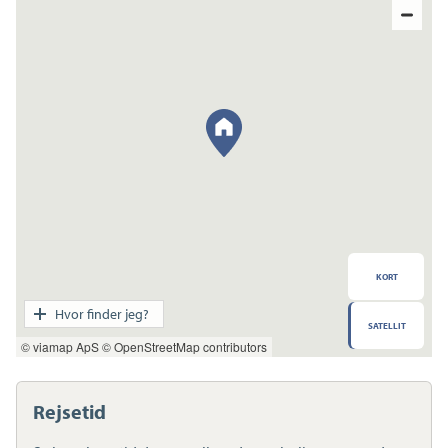
KORT
Transport
Hvor finder jeg?
SATELLIT
Indkøb
© viamap ApS
© OpenStreetMap contributors
Daginstitution
Skole
Sport og fritid
Rejsetid
Sundhed
Ladestandere