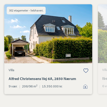
Villa:
302 etagemeter - liebhaveri.
Alfred
Christensens
Vej
6A,
2850
Nærum
Vill
Villa
Ib
Alfred Christensens Vej 6A, 2850 Nærum
2
6 v
9 vær.
|
206/96 m
|
15.350.000 kr.