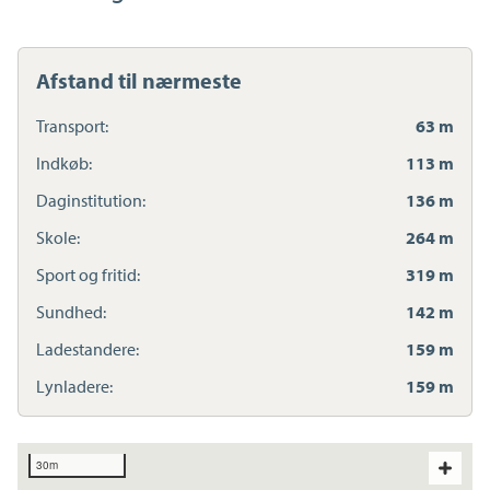
Afstand til nærmeste
Transport:
63 m
Indkøb:
113 m
Daginstitution:
136 m
Skole:
264 m
Sport og fritid:
319 m
Sundhed:
142 m
Ladestandere:
159 m
Lynladere:
159 m
30m