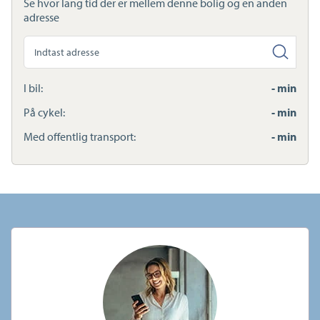
Se hvor lang tid der er mellem denne bolig og en anden
Lynladere
adresse
Søg
anden
adresse
I bil:
- min
På cykel:
- min
Med offentlig transport:
- min