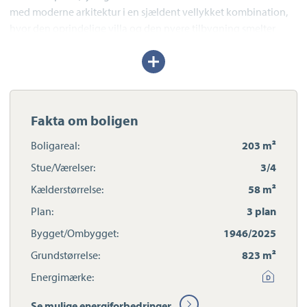
med moderne arkitektur i en sjældent vellykket kombination,
hvor den oprindelige villa og den nyere tilbygning smelter
naturligt sammen både ude og inde.
Udvid/skjul
tekst
Den oprindelige murermestervilla fremstår med rødt tegltag,
klassiske detaljer og smukke originale elementer, mens
tilbygningen tilfører boligen et moderne og eksklusivt udtryk
Fakta om boligen
med sort træbeklædning, tagpap og store sorte vinduespartier,
der elegant binder nyt og gammelt sammen. Resultatet er en
Boligareal:
203 m²
bolig med både sjæl, karakter og moderne komfort.
Stue/Værelser:
3/4
Kælderstørrelse:
58 m²
Huset ligger på en stor, lukket grund med masser af plads til
familielivet. Her er god plads til både trampolin, boldspil,
Plan:
3 plan
legearealer, bede og hyggelige opholdszoner, samtidig med at
Bygget/Ombygget:
1946/2025
haven føles privat og grøn. Foran tilbygningen skaber et stort
Grundstørrelse:
823 m²
udhæng en skøn overdækket terrasse, som forlænger
udesæsonen betydeligt.
Energimærke:
Se mulige energiforbedringer