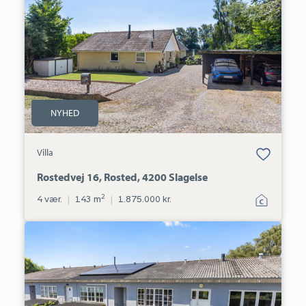
Rosted,
4200
Slagelse
NYHED
Bolig er gemt
Villa
under dine
favoritter.
Rostedvej 16, Rosted, 4200 Slagelse
2
4 vær.
|
143 m
|
1.875.000 kr.
Rækkehus:
Østergade
15D,
Slagelse,
4200
Slagelse