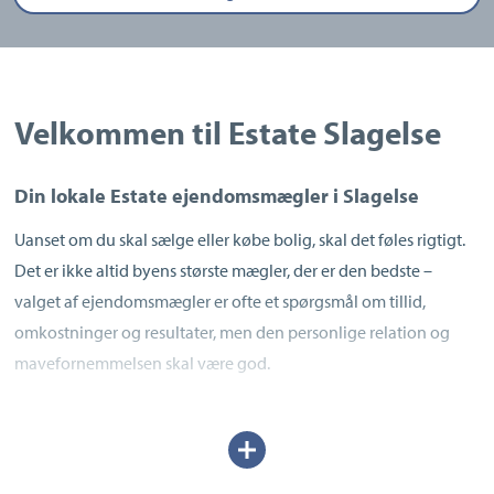
Velkommen til Estate Slagelse
Din lokale Estate ejendomsmægler i Slagelse
Uanset om du skal sælge eller købe bolig, skal det føles rigtigt.
Det er ikke altid byens største mægler, der er den bedste –
valget af ejendomsmægler er ofte et spørgsmål om tillid,
omkostninger og resultater, men den personlige relation og
mavefornemmelsen skal være god.
Derfor lægger vi hos Estate Slagelse stor vægt på at hjælpe dig
Udvid/skjul
trygt og bekvemt gennem hele bolighandlen fra start til slut, så
tekst
du slipper for unødvendige bekymringer.