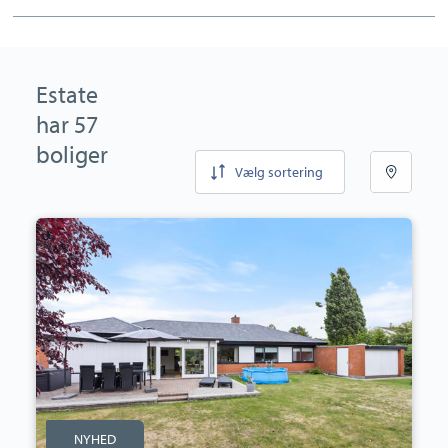
Estate
har 57
boliger
Vælg sortering
Villa:
Søholmparken
13,
4200
Slagelse
NYHED