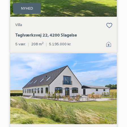
NYHED
Bolig er gemt
Villa
under dine
favoritter.
Teglværksvej 22, 4200 Slagelse
2
5 vær.
|
208 m
|
5.195.000 kr.
Villa:
Slots
Bjergbyvej
6,
Slots
Bjergby,
4200
Slagelse