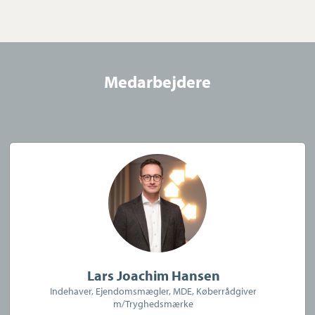
Kommer du til os som køber, kan vi hjælpe dig med at finde
drømmeboligen i eller omkring Slagelse. Det sker gennem en
grundig behovsevaluering, hvor vi med afsæt i dine drømme
Medarbejdere
og ønsker kan definere din drømmebolig, og hvor du bedst
finder. Byen har et bredt udvalg af både lejligheder, rækkehuse
og villaer, og har vi ikke boligen til salg, så arbejder vi gerne
efter at få det.
Vi tilbyder også køberrådgivning til dig, der ønsker tæt
rådgivning i købsfasen. Med køberrådgivning får du bl.a. hjælp
til pristjek, gennemgang af vigtige dokumenter og mulighed
for vores hjælp til prisforhandling med sælgers mægler. Ring til
os, hvis du ønsker at vide mere om dine muligheder for
Lars Joachim Hansen
køberrådgivning.
Indehaver, Ejendomsmægler, MDE, Køberrådgiver
m/Tryghedsmærke