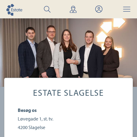
Søg
Find
Mit
Menu
bolig
mægler
Estate
ESTATE SLAGELSE
Besøg os
Løvegade 1, st. tv.
4200
Slagelse