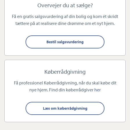
Overvejer du at sælge?
Få en gratis salgsvurdering af din bolig og kom ét skridt
tættere på at realisere dine drømme om et nyt hjem.
Vi hjælper både købere og sælgere
Hos Estate Slagelse kan vi hjælpe dig – både hvis du skal sælge
Bestil salgsvurdering
og købe.
Kommer du til os som sælger, varetager vi både vurdering,
Køberrådgivning
fremvisning og selve salget af din bolig. På kontoret udarbejder
Få professionel Køberrådgivning, når du skal købe dit
vi sammen med dig en individuel salsstrategiplan, der er
nye hjem. Find din køberrådgiver
her
skræddersyet efter dine behov for enten at købe eller sælge. Vi
gør os umage med at målrette vores rådgivning efter din
specifikke livssituation, og vi gør en dyd ud af personlige
Læs om køberrådgivning
fremvisninger, hvor vi tager os ordentlig tid til dialog og
refleksion.