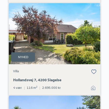
Villa:
Hollandsvej
7,
4200
Slagelse
NYHED
Bolig er gemt
Villa
under dine
favoritter.
Hollandsvej 7, 4200 Slagelse
2
4 vær.
|
116 m
|
2.695.000 kr.
Villa:
Rostedvej
16,