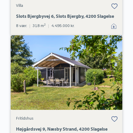
Bolig er gemt
Villa
under dine
favoritter.
Slots Bjergbyvej 6, Slots Bjergby, 4200 Slagelse
2
8 vær.
|
318 m
|
4.495.000 kr.
Fritidshus:
Højgårdsvej
9,
Næsby
Strand,
4200
Slagelse
Bolig er gemt
Fritidshus
under dine
favoritter.
Højgårdsvej 9, Næsby Strand, 4200 Slagelse