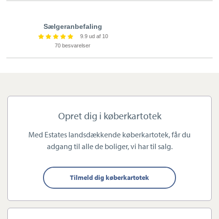
Sælgeranbefaling
9.9 ud af 10
70 besvarelser
Personlig kontakt i højsædet
Hos Estate Slagelse prioriterer vi i særlig grad den personlige
kontakt. Vi ved, hvor stor en beslutning det er at handle bolig.
Som sælger skiller du dig af med et hus fyldt med minder – og
Opret dig i køberkartotek
som køber står du over for et nyt kapitel i dit liv. Derfor er det
vigtigt, at du ser os som din personlige rådgiver, der trygt kan
Med Estates landsdækkende køberkartotek, får du
navigere dig gennem forløbet.
adgang til alle de boliger, vi har til salg.
Estate Slagelse drives af indehaver og ejendomsmægler Lars
Tilmeld dig køberkartotek
Joachim Hansen, der har 15 års erfaring som ejendomsmægler,
hvor den seneste årrække har været i Slagelse med over 300
handler på lidt over fire år.