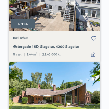
NYHED
Bolig er gemt
Rækkehus
under dine
favoritter.
Østergade 15D, Slagelse, 4200 Slagelse
2
5 vær.
|
144 m
|
2.145.000 kr.
Villa:
Teglværksvej
22,
4200
Slagelse