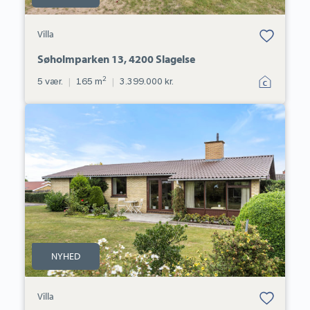
Bolig er gemt
Villa
under dine
favoritter.
Søholmparken 13, 4200 Slagelse
2
5 vær.
|
165 m
|
3.399.000 kr.
Villa:
Havretoften
7,
4200
Slagelse
NYHED
Bolig er gemt
Villa
under dine
favoritter.