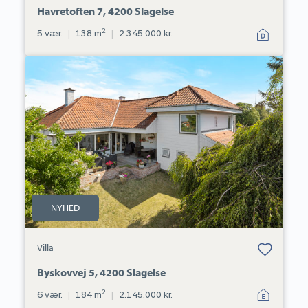
Havretoften 7, 4200 Slagelse
2
5 vær.
|
138 m
|
2.345.000 kr.
Villa:
Byskovvej
5,
4200
Slagelse
NYHED
Bolig er gemt
Villa
under dine
favoritter.
Byskovvej 5, 4200 Slagelse
2
6 vær.
|
184 m
|
2.145.000 kr.