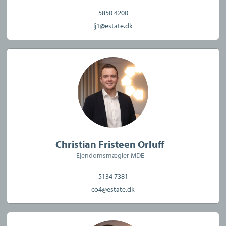
Estate er en del af Nykredit-koncernen. Det betyder, at du ved at
5850 4200
bruge os som mægler kan få hjælp til finansiering af din bolig
lj1@estate.dk
gennem et tæt samarbejde med Totalkredit og Nykredit.
Ønsker du en mægler med mange års erfaring og et nært
lokalkendskab til Slagelse? Så lad os vise, hvordan vi kan
hjælpe dig godt videre.
Køberrådgivning
Christian Fristeen Orluff
Ejendomsmægler MDE
5134 7381
co4@estate.dk
CVR:
42125245